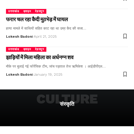
उत्तराखंड
क्राइम
देहरादून
फरार चल रहा कैदी मुठभेड़ में घायल
हत्या मामले में साथियों सहित काट रहा था उम्र कैद की सजा…
Lokesh Badoni
April 21, 2025
उत्तराखंड
क्राइम
देहरादून
झाड़ियों में मिला महिला का अर्धनग्न शव
मौके पर बुलाई गई फोरेंसिक टीम, जांच पड़ताल तेज ऋषिकेश । आईडीपीएल…
Lokesh Badoni
January 19, 2025
CULTURE
संस्कृति