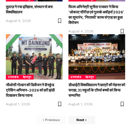
तुलाज़ ने रचा इतिहास, संस्थान से बना
फिल्म अभिनेत्री सुनीता राजवार ने किया
विश्वविद्यालय
‘ओकल्ट सीरीज़ एवं गुलाबो अवॉर्ड्स 2026’
का शुभारंभ, ‘निरावधी’ काव्य संग्रह का हुआ
August 4, 2026
विमोचन
August 4, 2026
उत्तराखंड
देहरादून
उत्तराखंड
देहरादून
जीओसी गोल्डन की डिवीजन ने डैनकुंड
डीआईटी विश्वविद्यालय ने छात्रों की मेहनत को
ट्रेकिंग अभियान–2026 को हरी झंडी
सराहा, 31 स्कूलों के टॉपर्स बच्चों को किया
दिखाकर किया रवाना
सम्मानित
August 1, 2026
August 1, 2026
Previous
Next