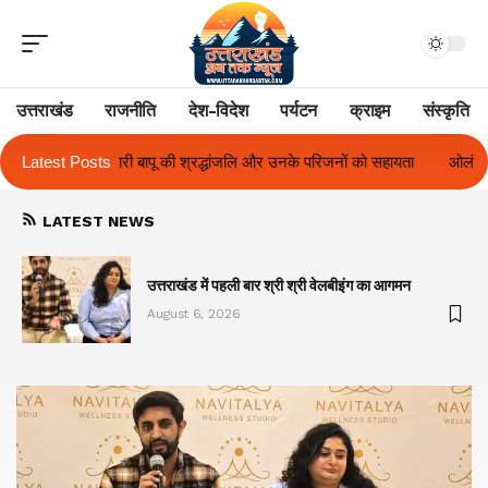
उत्तराखंड
राजनीति
देश-विदेश
पर्यटन
क्राइम
संस्कृति
लि और उनके परिजनों को सहायता
Latest Posts
ओलंपस हाई के इंटर-हाउस फुटबॉल टूर्नामेंट में रिग
LATEST NEWS
का
उत्तराखंड में पहली बार श्री श्री वेलबीइंग का आगमन
August 6, 2026