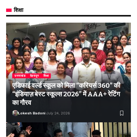
शिक्षा
उत्तराखंड
देहरादून
शिक्षा
एडिफाई वर्ल्ड स्कूल को मिला “करियर्स 360” की
“इंडियाज़ बेस्ट स्कूल्स 2026” में AAA+ रेटिंग
का गौरव
Lokesh Badoni
July 24, 2026