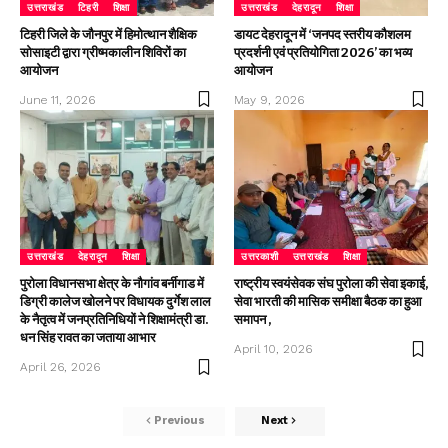
उत्तराखंड
टिहरी
शिक्षा
उत्तराखंड
देहरादून
शिक्षा
टिहरी जिले के जौनपुर में हिमोत्थान शैक्षिक
डायट देहरादून में ‘जनपद स्तरीय कौशलम
सोसाइटी द्वारा ग्रीष्मकालीन शिविरों का
प्रदर्शनी एवं प्रतियोगिता 2026’ का भव्य
आयोजन
आयोजन
June 11, 2026
May 9, 2026
उत्तराखंड
देहरादून
शिक्षा
उत्तरकाशी
उत्तराखंड
शिक्षा
पुरोला विधानसभा क्षेत्र के नौगांव बर्नीगाड में
राष्ट्रीय स्वयंसेवक संघ पुरोला की सेवा इकाई,
डिग्री कालेज खोलने पर विधायक दुर्गेश लाल
सेवा भारती की मासिक समीक्षा बैठक का हुआ
के नैतृत्व में जनप्रतिनिधियों ने शिक्षामंत्री डा.
समापन ,
धन सिंह रावत का जताया आभार
April 10, 2026
April 26, 2026
Previous
Next