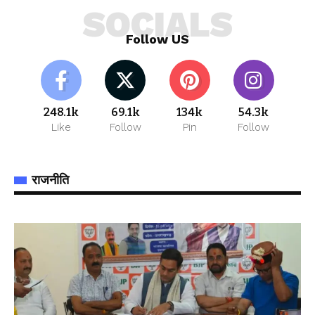
SOCIALS
Follow US
248.1k
69.1k
134k
54.3k
Like
Follow
Pin
Follow
राजनीति