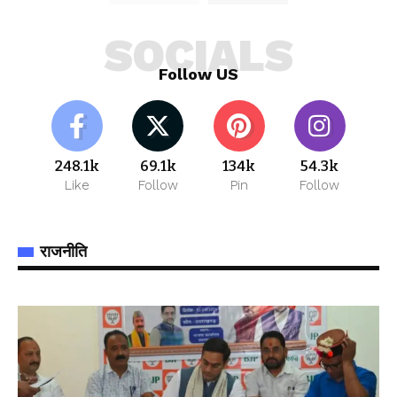
SOCIALS
Follow US
248.1k
69.1k
134k
54.3k
Like
Follow
Pin
Follow
राजनीति