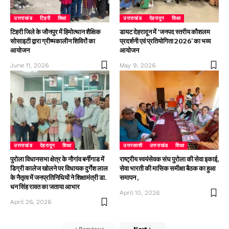
उत्तराखंड
टिहरी
शिक्षा
उत्तराखंड
देहरादून
शिक्षा
टिहरी जिले के जौनपुर में हिमोत्थान शैक्षिक
डायट देहरादून में ‘जनपद स्तरीय कौशलम
सोसाइटी द्वारा ग्रीष्मकालीन शिविरों का
प्रदर्शनी एवं प्रतियोगिता 2026’ का भव्य
आयोजन
आयोजन
June 11, 2026
May 9, 2026
उत्तराखंड
देहरादून
शिक्षा
उत्तरकाशी
उत्तराखंड
शिक्षा
पुरोला विधानसभा क्षेत्र के नौगांव बर्नीगाड में
राष्ट्रीय स्वयंसेवक संघ पुरोला की सेवा इकाई,
डिग्री कालेज खोलने पर विधायक दुर्गेश लाल
सेवा भारती की मासिक समीक्षा बैठक का हुआ
के नैतृत्व में जनप्रतिनिधियों ने शिक्षामंत्री डा.
समापन ,
धन सिंह रावत का जताया आभार
April 10, 2026
April 26, 2026