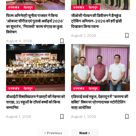
उत्तराखंड
देहरादून
उत्तराखंड
देहरादून
फिल्म अभिनेत्री सुनीता राजवार ने किया
जीओसी गोल्डन की डिवीजन ने डैनकुंड
‘ओकल्ट सीरीज़ एवं गुलाबो अवॉर्ड्स 2026’
ट्रेकिंग अभियान–2026 को हरी झंडी
का शुभारंभ, ‘निरावधी’ काव्य संग्रह का हुआ
दिखाकर किया रवाना
विमोचन
August 1, 2026
August 4, 2026
उत्तराखंड
देहरादून
उत्तराखंड
देहरादून
डीआईटी विश्वविद्यालय ने छात्रों की मेहनत को
एडिफाई वर्ल्ड स्कूल, देहरादून में “कल्पना की
सराहा, 31 स्कूलों के टॉपर्स बच्चों को किया
शक्ति” विषय पर प्रेरणादायक स्टोरीटेलिंग
सम्मानित
सत्र आयोजित
August 1, 2026
August 1, 2026
Previous
Next