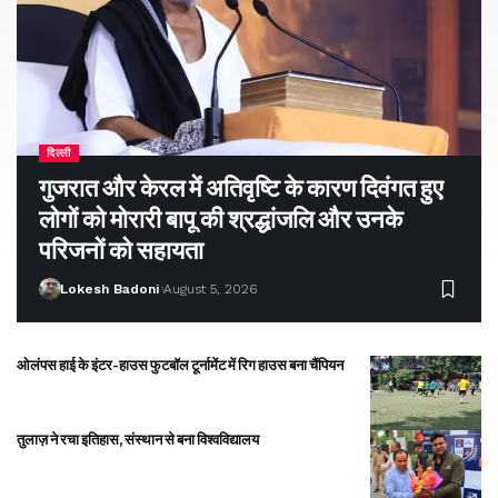
दिल्ली
गुजरात और केरल में अतिवृष्टि के कारण दिवंगत हुए
लोगों को मोरारी बापू की श्रद्धांजलि और उनके
परिजनों को सहायता
Lokesh Badoni
August 5, 2026
ओलंपस हाई के इंटर-हाउस फुटबॉल टूर्नामेंट में रिग हाउस बना चैंपियन
तुलाज़ ने रचा इतिहास, संस्थान से बना विश्वविद्यालय