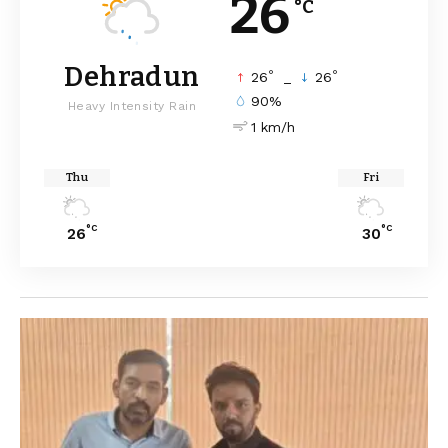
26
°C
Dehradun
°
°
26
_
26
90%
Heavy Intensity Rain
1 km/h
Thu
Fri
°C
°C
26
30