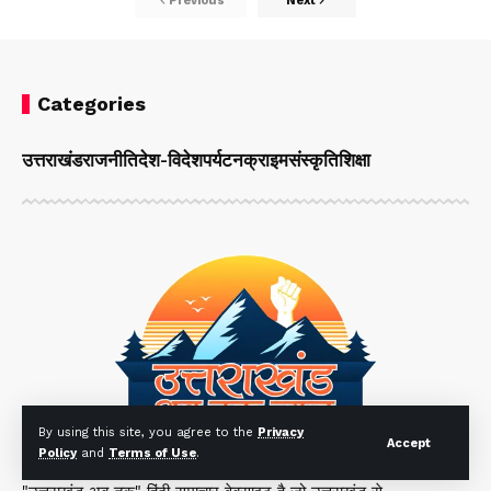
Previous
Next
Categories
उत्तराखंड
राजनीति
देश-विदेश
पर्यटन
क्राइम
संस्कृति
शिक्षा
By using this site, you agree to the
Privacy
Accept
Policy
and
Terms of Use
.