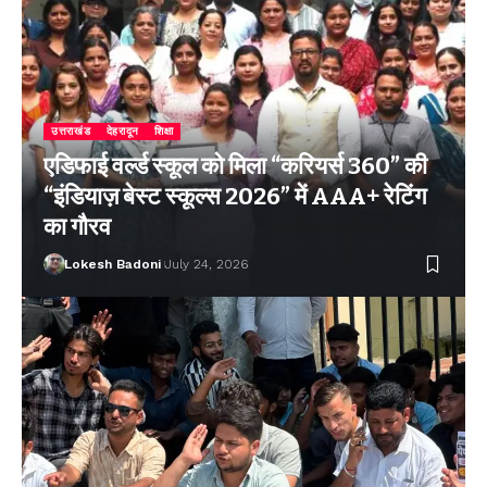
उत्तराखंड
देहरादून
शिक्षा
एडिफाई वर्ल्ड स्कूल को मिला “करियर्स 360” की
“इंडियाज़ बेस्ट स्कूल्स 2026” में AAA+ रेटिंग
का गौरव
Lokesh Badoni
July 24, 2026