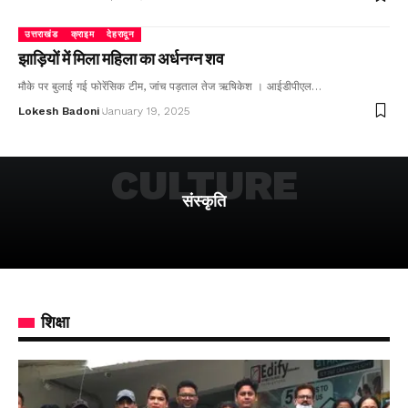
उत्तराखंड
क्राइम
देहरादून
झाड़ियों में मिला महिला का अर्धनग्न शव
मौके पर बुलाई गई फोरेंसिक टीम, जांच पड़ताल तेज ऋषिकेश । आईडीपीएल…
Lokesh Badoni
January 19, 2025
CULTURE
संस्कृति
शिक्षा