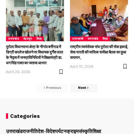
उत्तराखंड
देहरादून
शिक्षा
उत्तरकाशी
उत्तराखंड
शिक्षा
पुरोला विधानसभा क्षेत्र के नौगांव बर्नीगाड में
राष्ट्रीय स्वयंसेवक संघ पुरोला की सेवा इकाई,
डिग्री कालेज खोलने पर विधायक दुर्गेश लाल
सेवा भारती की मासिक समीक्षा बैठक का हुआ
के नैतृत्व में जनप्रतिनिधियों ने शिक्षामंत्री डा.
समापन ,
धन सिंह रावत का जताया आभार
April 10, 2026
April 26, 2026
Previous
Next
Categories
उत्तराखंड
राजनीति
देश-विदेश
पर्यटन
क्राइम
संस्कृति
शिक्षा