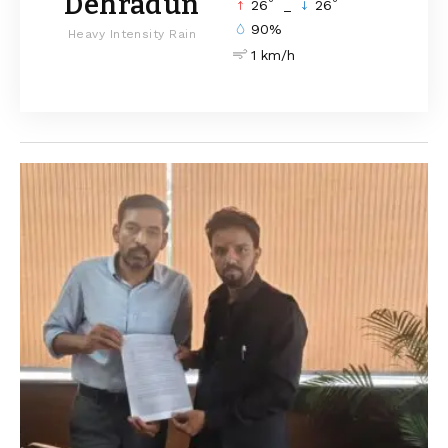
Dehradun
°
°
26
_
26
90%
Heavy Intensity Rain
1 km/h