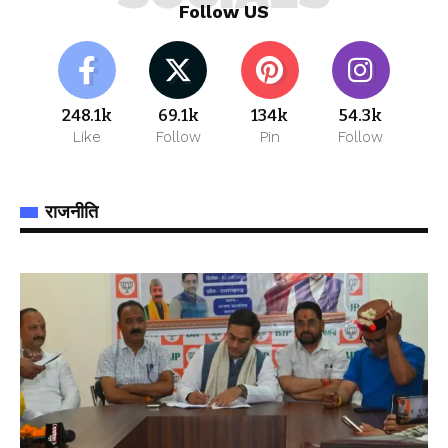
Follow US
248.1k
69.1k
134k
54.3k
Like
Follow
Pin
Follow
राजनीति