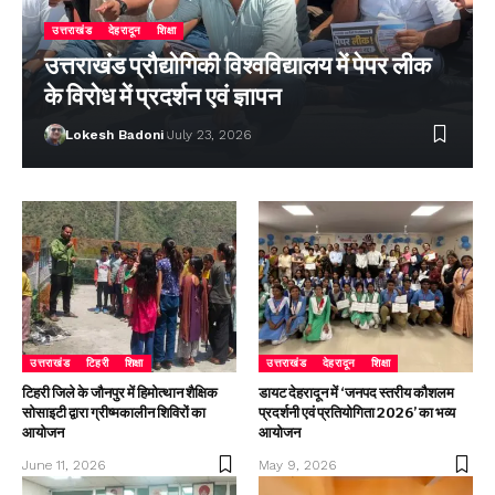
उत्तराखंड
देहरादून
शिक्षा
उत्तराखंड प्रौद्योगिकी विश्वविद्यालय में पेपर लीक
के विरोध में प्रदर्शन एवं ज्ञापन
Lokesh Badoni
July 23, 2026
उत्तराखंड
टिहरी
शिक्षा
उत्तराखंड
देहरादून
शिक्षा
टिहरी जिले के जौनपुर में हिमोत्थान शैक्षिक
डायट देहरादून में ‘जनपद स्तरीय कौशलम
सोसाइटी द्वारा ग्रीष्मकालीन शिविरों का
प्रदर्शनी एवं प्रतियोगिता 2026’ का भव्य
आयोजन
आयोजन
June 11, 2026
May 9, 2026