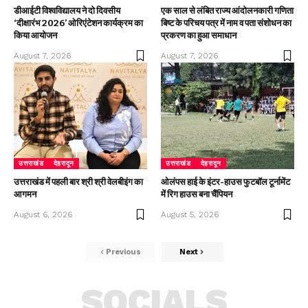
डीआईटी विश्वविद्यालय ने दो दिवसीय
एक साल से लंबित राज्य आंदोलनकारी गणिता
‘दीक्षारंभ 2026’ ओरिएंटेशन कार्यक्रम का
बिष्ट के परिचय पत्र में नाम व पता संशोधन का
किया आयोजन
प्रकरण का हुआ समाधान
August 7, 2026
August 7, 2026
उत्तराखंड
देहरादून
उत्तराखंड
देहरादून
उत्तराखंड में पहली बार श्री श्री वेलबीइंग का
ओलंपस हाई के इंटर-हाउस फुटबॉल टूर्नामेंट
आगमन
में रिग हाउस बना चैंपियन
August 6, 2026
August 5, 2026
Previous
Next
SOCIALS