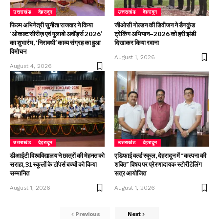
उत्तराखंड
देहरादून
उत्तराखंड
देहरादून
फिल्म अभिनेत्री सुनीता राजवार ने किया
जीओसी गोल्डन की डिवीजन ने डैनकुंड
‘ओकल्ट सीरीज़ एवं गुलाबो अवॉर्ड्स 2026’
ट्रेकिंग अभियान–2026 को हरी झंडी
का शुभारंभ, ‘निरावधी’ काव्य संग्रह का हुआ
दिखाकर किया रवाना
विमोचन
August 1, 2026
August 4, 2026
उत्तराखंड
देहरादून
उत्तराखंड
देहरादून
डीआईटी विश्वविद्यालय ने छात्रों की मेहनत को
एडिफाई वर्ल्ड स्कूल, देहरादून में “कल्पना की
सराहा, 31 स्कूलों के टॉपर्स बच्चों को किया
शक्ति” विषय पर प्रेरणादायक स्टोरीटेलिंग
सम्मानित
सत्र आयोजित
August 1, 2026
August 1, 2026
Previous
Next