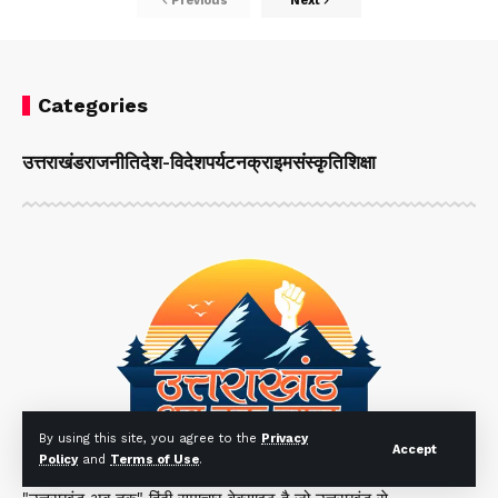
Previous
Next
Categories
उत्तराखंड
राजनीति
देश-विदेश
पर्यटन
क्राइम
संस्कृति
शिक्षा
By using this site, you agree to the
Privacy
Accept
Policy
and
Terms of Use
.