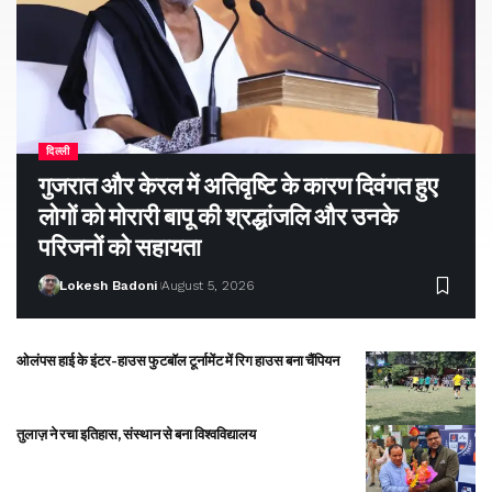
दिल्ली
गुजरात और केरल में अतिवृष्टि के कारण दिवंगत हुए
लोगों को मोरारी बापू की श्रद्धांजलि और उनके
परिजनों को सहायता
Lokesh Badoni
August 5, 2026
ओलंपस हाई के इंटर-हाउस फुटबॉल टूर्नामेंट में रिग हाउस बना चैंपियन
तुलाज़ ने रचा इतिहास, संस्थान से बना विश्वविद्यालय