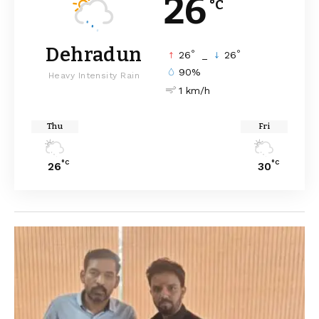
26
°C
Dehradun
°
°
26
_
26
90%
Heavy Intensity Rain
1 km/h
Thu
Fri
°C
°C
26
30