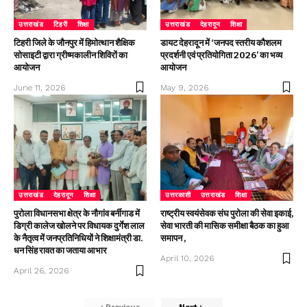
उत्तराखंड
टिहरी
शिक्षा
उत्तराखंड
देहरादून
शिक्षा
टिहरी जिले के जौनपुर में हिमोत्थान शैक्षिक
डायट देहरादून में ‘जनपद स्तरीय कौशलम
सोसाइटी द्वारा ग्रीष्मकालीन शिविरों का
प्रदर्शनी एवं प्रतियोगिता 2026’ का भव्य
आयोजन
आयोजन
June 11, 2026
May 9, 2026
उत्तराखंड
देहरादून
शिक्षा
उत्तरकाशी
उत्तराखंड
शिक्षा
पुरोला विधानसभा क्षेत्र के नौगांव बर्नीगाड में
राष्ट्रीय स्वयंसेवक संघ पुरोला की सेवा इकाई,
डिग्री कालेज खोलने पर विधायक दुर्गेश लाल
सेवा भारती की मासिक समीक्षा बैठक का हुआ
के नैतृत्व में जनप्रतिनिधियों ने शिक्षामंत्री डा.
समापन ,
धन सिंह रावत का जताया आभार
April 10, 2026
April 26, 2026