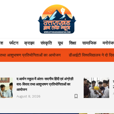
ेश
पर्यटन
क्राइम
संस्कृति
यूथ
शिक्षा
सामाजिक
मनोरंज
ोजन
डीआईटी विश्वविद्यालय ने दो दिवसीय ‘दीक्षारंभ 2026’ ओरिएंटेशन कार
द आर्यन स्कूल में अंतर-सदनीय हिंदी एवं अंग्रेज़ी
वाद-विवाद तथा आशुभाषण प्रतियोगिताओं का
आयोजन
August 8, 2026