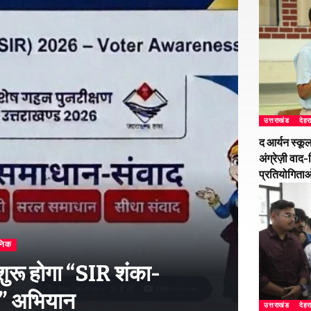
उत्तराखंड
देहर
द आर्यन स्कूल
अंग्रेज़ी वा
प्रतियोगिता
निक
 शुरू होगा “SIR शंका-
” अभियान
उत्तराखंड
देहर