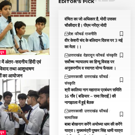
EDITOR'S PICK
वंचित का जो अधिकार है, मोदी उसका
चौकीदार है। पीएम नरेंद्र मोदी
देश
फीचर्ड
राजनीति
वीर केशरी चंद के बलिदान दिवस पर 3 मई
का मेला ।।
ादून
उत्तराखंड
देहरादून
फीचर्ड
संस्कृति
 में अंतर-सदनीय हिंदी एवं
सर्वोच्च न्यायालय का हिन्दू विवाह पर
अनुकरणीय व स्वागत योग्य फैसला ।
द-विवाद तथा आशुभाषण
ओं का आयोजन
उत्तरकाशी
उत्तराखंड
फीचर्ड
संस्कृति
श्री कालिया नाग महाराज प्रबंधन समिति
16 गाँव ( बडियार – रामा सिराईं ) की
नागझाला में हुई बैठक
उत्तरकाशी
उत्तराखंड
फीचर्ड
सामाजिक
बाबा बोखनाग करेंगे अयोध्या धाम की करेंगे
यात्रा। मुख्यमंत्री पुष्कर सिंह धामी यात्रा
ादून