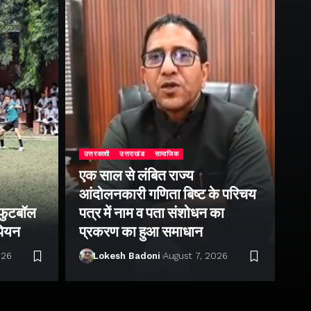
उत्
फि
उत्तरकाशी
उत्तराखंड
सामाजिक
एक साल से लंबित राज्य
कि
आंदोलनकारी गणिता बिष्ट के परिचय
अव
 फुटबॉल
पत्र में नाम व पता संशोधन का
‘न
ंपियन
प्रकरण का हुआ समाधान
वि
026
Lokesh Badoni
August 7, 2026