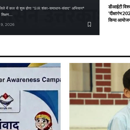
डीआईटी विश्व
े में कल से शुरू होगा "SIR शंका-समाधान-संवाद" अभियान*
‘दीक्षारंभ 2
म शिक्षण…
किया आयोज
 9, 2026