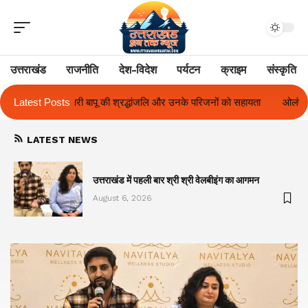
उत्तराखंड
राजनीति
देश-विदेश
पर्यटन
क्राइम
संस्कृति
लि और उनके परिजनों को सहायता
Latest Posts
ओलंपस हाई के इंटर-हाउस फुटबॉल टूर्नामेंट में रिग
LATEST NEWS
का
उत्तराखंड में पहली बार श्री श्री वेलबीइंग का आगमन
August 6, 2026