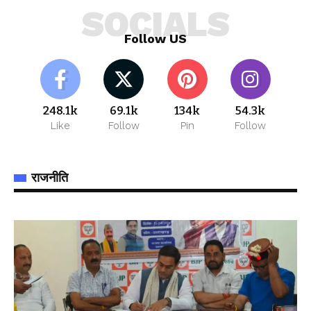
SOCIALS
Follow US
248.1k
69.1k
134k
54.3k
Like
Follow
Pin
Follow
राजनीति