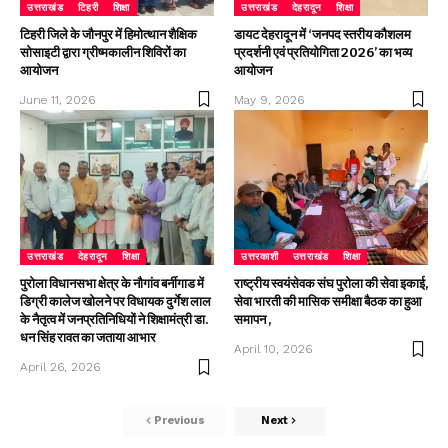
उत्तराखंड
टिहरी
शिक्षा
उत्तराखंड
देहरादून
शिक्षा
टिहरी जिले के जौनपुर में हिमोत्थान शैक्षिक
डायट देहरादून में ‘जनपद स्तरीय कौशलम
सोसाइटी द्वारा ग्रीष्मकालीन शिविरों का
प्रदर्शनी एवं प्रतियोगिता 2026’ का भव्य
आयोजन
आयोजन
June 11, 2026
May 9, 2026
उत्तराखंड
देहरादून
शिक्षा
उत्तरकाशी
उत्तराखंड
शिक्षा
पुरोला विधानसभा क्षेत्र के नौगांव बर्नीगाड में
राष्ट्रीय स्वयंसेवक संघ पुरोला की सेवा इकाई,
डिग्री कालेज खोलने पर विधायक दुर्गेश लाल
सेवा भारती की मासिक समीक्षा बैठक का हुआ
के नैतृत्व में जनप्रतिनिधियों ने शिक्षामंत्री डा.
समापन ,
धन सिंह रावत का जताया आभार
April 10, 2026
April 26, 2026
Previous
Next