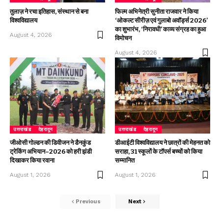
तुलाज़ ने रचा इतिहास, संस्थान से बना
फिल्म अभिनेत्री सुनीता राजवार ने किया
विश्वविद्यालय
‘ओकल्ट सीरीज़ एवं गुलाबो अवॉर्ड्स 2026’
का शुभारंभ, ‘निरावधी’ काव्य संग्रह का हुआ
August 4, 2026
विमोचन
August 4, 2026
उत्तराखंड
देहरादून
उत्तराखंड
देहरादून
जीओसी गोल्डन की डिवीजन ने डैनकुंड
डीआईटी विश्वविद्यालय ने छात्रों की मेहनत को
ट्रेकिंग अभियान–2026 को हरी झंडी
सराहा, 31 स्कूलों के टॉपर्स बच्चों को किया
दिखाकर किया रवाना
सम्मानित
August 1, 2026
August 1, 2026
Previous
Next