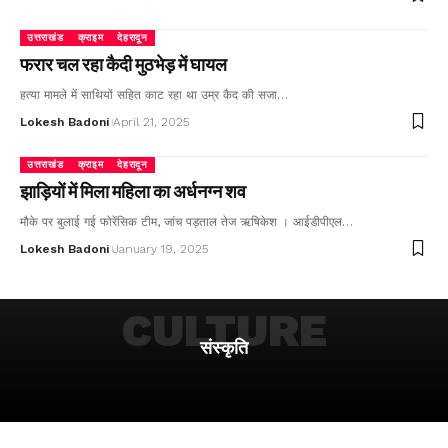
उत्तराखंड
क्राइम
देहरादून
फरार चल रहा कैदी मुठभेड़ में घायल
हत्या मामले में साथियों सहित काट रहा था उम्र कैद की सजा…
Lokesh Badoni
April 21, 2025
उत्तराखंड
क्राइम
देहरादून
झाड़ियों में मिला महिला का अर्धनग्न शव
मौके पर बुलाई गई फोरेंसिक टीम, जांच पड़ताल तेज ऋषिकेश । आईडीपीएल…
Lokesh Badoni
January 19, 2025
CULTURE
संस्कृति