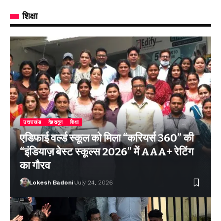
शिक्षा
उत्तराखंड
देहरादून
शिक्षा
एडिफाई वर्ल्ड स्कूल को मिला “करियर्स 360” की
“इंडियाज़ बेस्ट स्कूल्स 2026” में AAA+ रेटिंग
का गौरव
Lokesh Badoni
July 24, 2026