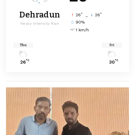
Dehradun
°
°
26
_
26
90%
Heavy Intensity Rain
1 km/h
Thu
Fri
°C
°C
26
30