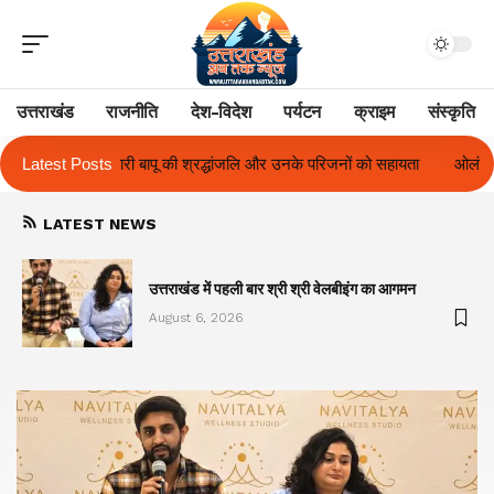
उत्तराखंड
राजनीति
देश-विदेश
पर्यटन
क्राइम
संस्कृति
जलि और उनके परिजनों को सहायता
Latest Posts
ओलंपस हाई के इंटर-हाउस फुटबॉल टूर्नामेंट में रि
LATEST NEWS
का
उत्तराखंड में पहली बार श्री श्री वेलबीइंग का आगमन
August 6, 2026