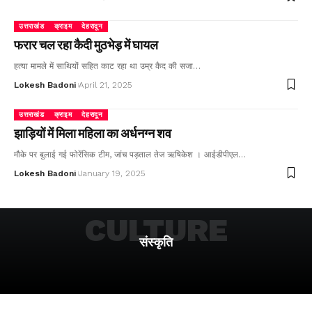
उत्तराखंड
क्राइम
देहरादून
फरार चल रहा कैदी मुठभेड़ में घायल
हत्या मामले में साथियों सहित काट रहा था उम्र कैद की सजा…
Lokesh Badoni
April 21, 2025
उत्तराखंड
क्राइम
देहरादून
झाड़ियों में मिला महिला का अर्धनग्न शव
मौके पर बुलाई गई फोरेंसिक टीम, जांच पड़ताल तेज ऋषिकेश । आईडीपीएल…
Lokesh Badoni
January 19, 2025
CULTURE
संस्कृति