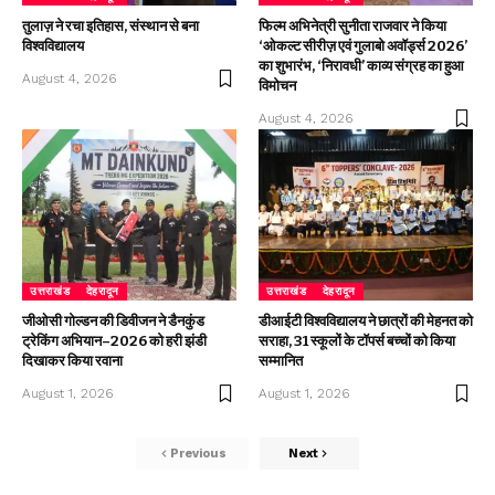
तुलाज़ ने रचा इतिहास, संस्थान से बना
फिल्म अभिनेत्री सुनीता राजवार ने किया
विश्वविद्यालय
‘ओकल्ट सीरीज़ एवं गुलाबो अवॉर्ड्स 2026’
का शुभारंभ, ‘निरावधी’ काव्य संग्रह का हुआ
August 4, 2026
विमोचन
August 4, 2026
उत्तराखंड
देहरादून
उत्तराखंड
देहरादून
जीओसी गोल्डन की डिवीजन ने डैनकुंड
डीआईटी विश्वविद्यालय ने छात्रों की मेहनत को
ट्रेकिंग अभियान–2026 को हरी झंडी
सराहा, 31 स्कूलों के टॉपर्स बच्चों को किया
दिखाकर किया रवाना
सम्मानित
August 1, 2026
August 1, 2026
Previous
Next