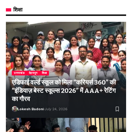
शिक्षा
उत्तराखंड
देहरादून
शिक्षा
एडिफाई वर्ल्ड स्कूल को मिला “करियर्स 360” की
“इंडियाज़ बेस्ट स्कूल्स 2026” में AAA+ रेटिंग
का गौरव
Lokesh Badoni
July 24, 2026