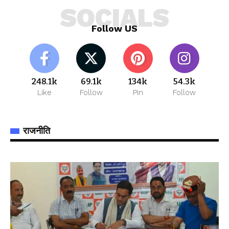
SOCIALS
Follow US
248.1k
69.1k
134k
54.3k
Like
Follow
Pin
Follow
राजनीति