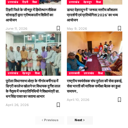
उत्तराखंड
टिहरी
शिक्षा
उत्तराखंड
देहरादून
शिक्षा
टिहरी जिले के जौनपुर में हिमोत्थान शैक्षिक
डायट देहरादून में ‘जनपद स्तरीय कौशलम
सोसाइटी द्वारा ग्रीष्मकालीन शिविरों का
प्रदर्शनी एवं प्रतियोगिता 2026’ का भव्य
आयोजन
आयोजन
June 11, 2026
May 9, 2026
उत्तराखंड
देहरादून
शिक्षा
उत्तरकाशी
उत्तराखंड
शिक्षा
पुरोला विधानसभा क्षेत्र के नौगांव बर्नीगाड में
राष्ट्रीय स्वयंसेवक संघ पुरोला की सेवा इकाई,
डिग्री कालेज खोलने पर विधायक दुर्गेश लाल
सेवा भारती की मासिक समीक्षा बैठक का हुआ
के नैतृत्व में जनप्रतिनिधियों ने शिक्षामंत्री डा.
समापन ,
धन सिंह रावत का जताया आभार
April 10, 2026
April 26, 2026
Previous
Next