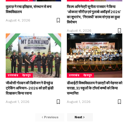
तुलाज़ ने रचा इतिहास, संस्थान से बना
फिल्म अभिनेत्री सुनीता राजवार ने किया
विश्वविद्यालय
‘ओकल्ट सीरीज़ एवं गुलाबो अवॉर्ड्स 2026’
का शुभारंभ, ‘निरावधी’ काव्य संग्रह का हुआ
August 4, 2026
विमोचन
August 4, 2026
उत्तराखंड
देहरादून
उत्तराखंड
देहरादून
जीओसी गोल्डन की डिवीजन ने डैनकुंड
डीआईटी विश्वविद्यालय ने छात्रों की मेहनत को
ट्रेकिंग अभियान–2026 को हरी झंडी
सराहा, 31 स्कूलों के टॉपर्स बच्चों को किया
दिखाकर किया रवाना
सम्मानित
August 1, 2026
August 1, 2026
Previous
Next