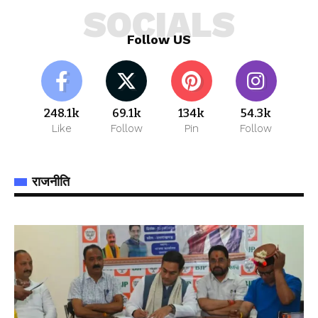
SOCIALS
Follow US
248.1k
69.1k
134k
54.3k
Like
Follow
Pin
Follow
राजनीति