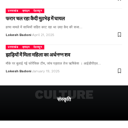
उत्तराखंड
क्राइम
देहरादून
फरार चल रहा कैदी मुठभेड़ में घायल
हत्या मामले में साथियों सहित काट रहा था उम्र कैद की सजा…
Lokesh Badoni
April 21, 2025
उत्तराखंड
क्राइम
देहरादून
झाड़ियों में मिला महिला का अर्धनग्न शव
मौके पर बुलाई गई फोरेंसिक टीम, जांच पड़ताल तेज ऋषिकेश । आईडीपीएल…
Lokesh Badoni
January 19, 2025
CULTURE
संस्कृति