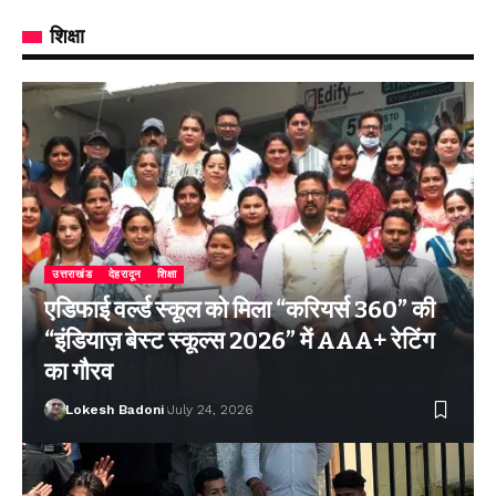
शिक्षा
उत्तराखंड
देहरादून
शिक्षा
एडिफाई वर्ल्ड स्कूल को मिला “करियर्स 360” की
“इंडियाज़ बेस्ट स्कूल्स 2026” में AAA+ रेटिंग
का गौरव
Lokesh Badoni
July 24, 2026