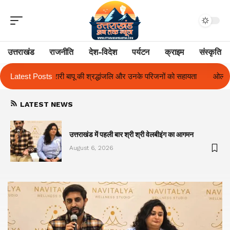
उत्तराखंड
राजनीति
देश-विदेश
पर्यटन
क्राइम
संस्कृति
जलि और उनके परिजनों को सहायता
Latest Posts
ओलंपस हाई के इंटर-हाउस फुटबॉल टूर्नामेंट में रि
LATEST NEWS
का
उत्तराखंड में पहली बार श्री श्री वेलबीइंग का आगमन
August 6, 2026