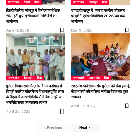
उत्तराखंड
टिहरी
शिक्षा
उत्तराखंड
देहरादून
शिक्षा
टिहरी जिले के जौनपुर में हिमोत्थान शैक्षिक
डायट देहरादून में ‘जनपद स्तरीय कौशलम
सोसाइटी द्वारा ग्रीष्मकालीन शिविरों का
प्रदर्शनी एवं प्रतियोगिता 2026’ का भव्य
आयोजन
आयोजन
June 11, 2026
May 9, 2026
उत्तराखंड
देहरादून
शिक्षा
उत्तरकाशी
उत्तराखंड
शिक्षा
पुरोला विधानसभा क्षेत्र के नौगांव बर्नीगाड में
राष्ट्रीय स्वयंसेवक संघ पुरोला की सेवा इकाई,
डिग्री कालेज खोलने पर विधायक दुर्गेश लाल
सेवा भारती की मासिक समीक्षा बैठक का हुआ
के नैतृत्व में जनप्रतिनिधियों ने शिक्षामंत्री डा.
समापन ,
धन सिंह रावत का जताया आभार
April 10, 2026
April 26, 2026
Previous
Next