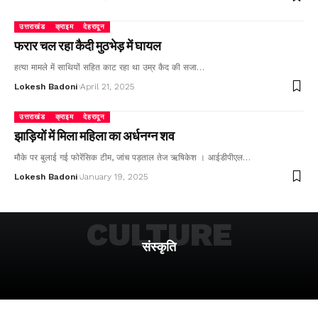
उत्तराखंड
क्राइम
देहरादून
फरार चल रहा कैदी मुठभेड़ में घायल
हत्या मामले में साथियों सहित काट रहा था उम्र कैद की सजा…
Lokesh Badoni
April 21, 2025
उत्तराखंड
क्राइम
देहरादून
झाड़ियों में मिला महिला का अर्धनग्न शव
मौके पर बुलाई गई फोरेंसिक टीम, जांच पड़ताल तेज ऋषिकेश । आईडीपीएल…
Lokesh Badoni
January 19, 2025
CULTURE
संस्कृति