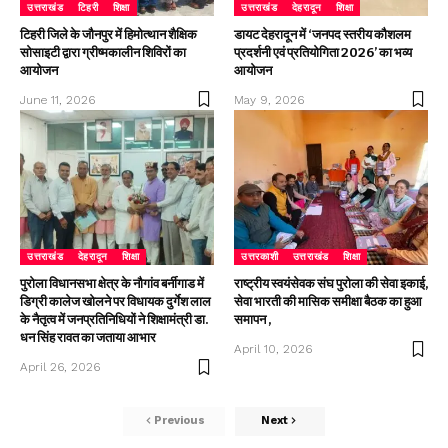
उत्तराखंड
टिहरी
शिक्षा
उत्तराखंड
देहरादून
शिक्षा
टिहरी जिले के जौनपुर में हिमोत्थान शैक्षिक
डायट देहरादून में ‘जनपद स्तरीय कौशलम
सोसाइटी द्वारा ग्रीष्मकालीन शिविरों का
प्रदर्शनी एवं प्रतियोगिता 2026’ का भव्य
आयोजन
आयोजन
June 11, 2026
May 9, 2026
उत्तराखंड
देहरादून
शिक्षा
उत्तरकाशी
उत्तराखंड
शिक्षा
पुरोला विधानसभा क्षेत्र के नौगांव बर्नीगाड में
राष्ट्रीय स्वयंसेवक संघ पुरोला की सेवा इकाई,
डिग्री कालेज खोलने पर विधायक दुर्गेश लाल
सेवा भारती की मासिक समीक्षा बैठक का हुआ
के नैतृत्व में जनप्रतिनिधियों ने शिक्षामंत्री डा.
समापन ,
धन सिंह रावत का जताया आभार
April 10, 2026
April 26, 2026
Previous
Next