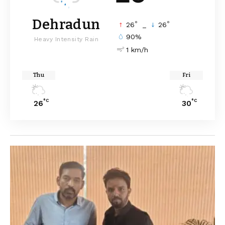
Dehradun
°
°
26
_
26
90%
Heavy Intensity Rain
1 km/h
Thu
Fri
°C
°C
26
30