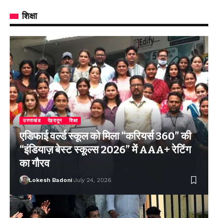
शिक्षा
उत्तराखंड
देहरादून
शिक्षा
एडिफाई वर्ल्ड स्कूल को मिला “करियर्स 360” की
“इंडियाज़ बेस्ट स्कूल्स 2026” में AAA+ रेटिंग
का गौरव
Lokesh Badoni
July 24, 2026