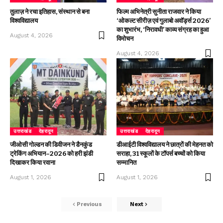
तुलाज़ ने रचा इतिहास, संस्थान से बना
फिल्म अभिनेत्री सुनीता राजवार ने किया
विश्वविद्यालय
‘ओकल्ट सीरीज़ एवं गुलाबो अवॉर्ड्स 2026’
का शुभारंभ, ‘निरावधी’ काव्य संग्रह का हुआ
August 4, 2026
विमोचन
August 4, 2026
उत्तराखंड
देहरादून
उत्तराखंड
देहरादून
जीओसी गोल्डन की डिवीजन ने डैनकुंड
डीआईटी विश्वविद्यालय ने छात्रों की मेहनत को
ट्रेकिंग अभियान–2026 को हरी झंडी
सराहा, 31 स्कूलों के टॉपर्स बच्चों को किया
दिखाकर किया रवाना
सम्मानित
August 1, 2026
August 1, 2026
Previous
Next