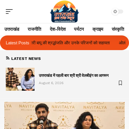
उत्तराखंड
राजनीति
देश-विदेश
पर्यटन
क्राइम
संस्कृति
 और उनके परिजनों को सहायता
Latest Posts
ओलंपस हाई के इंटर-हाउस फुटबॉल टूर्नामेंट में रिग ह
LATEST NEWS
का
उत्तराखंड में पहली बार श्री श्री वेलबीइंग का आगमन
August 6, 2026