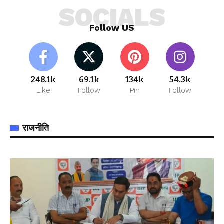
SOCIALS
Follow US
248.1k
69.1k
134k
54.3k
Like
Follow
Pin
Follow
राजनीति