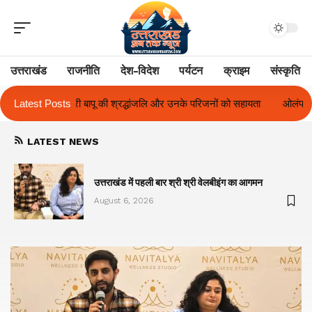
उत्तराखंड
राजनीति
देश-विदेश
पर्यटन
क्राइम
संस्कृति
और उनके परिजनों को सहायता
Latest Posts
ओलंपस हाई के इंटर-हाउस फुटबॉल टूर्नामेंट में रिग हाउ
LATEST NEWS
का
उत्तराखंड में पहली बार श्री श्री वेलबीइंग का आगमन
August 6, 2026