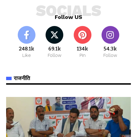
SOCIALS
Follow US
248.1k
69.1k
134k
54.3k
Like
Follow
Pin
Follow
राजनीति