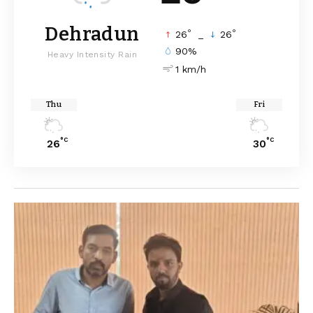
Dehradun
°
°
26
_
26
90%
Heavy Intensity Rain
1 km/h
Thu
Fri
°C
°C
26
30