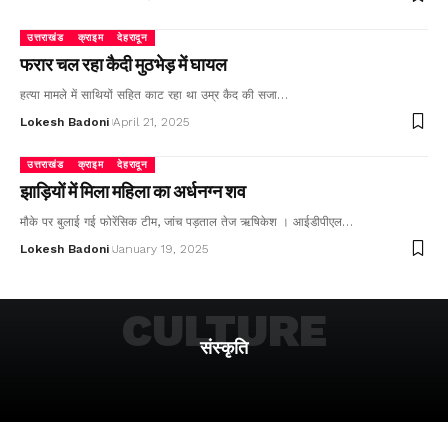
उत्तराखंड
क्राइम
देहरादून
फरार चल रहा कैदी मुठभेड़ में घायल
हत्या मामले में साथियों सहित काट रहा था उम्र कैद की सजा…
Lokesh Badoni
April 21, 2025
उत्तराखंड
क्राइम
देहरादून
झाड़ियों में मिला महिला का अर्धनग्न शव
मौके पर बुलाई गई फोरेंसिक टीम, जांच पड़ताल तेज ऋषिकेश । आईडीपीएल…
Lokesh Badoni
January 19, 2025
CULTURE
संस्कृति