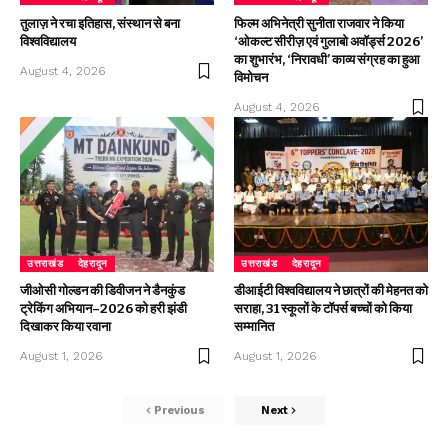
तुलाज़ ने रचा इतिहास, संस्थान से बना
फिल्म अभिनेत्री सुनीता राजवार ने किया
विश्वविद्यालय
‘ओकल्ट सीरीज़ एवं गुलाबो अवॉर्ड्स 2026’
का शुभारंभ, ‘निरावधी’ काव्य संग्रह का हुआ
August 4, 2026
विमोचन
August 4, 2026
उत्तराखंड
देहरादून
उत्तराखंड
देहरादून
जीओसी गोल्डन की डिवीजन ने डैनकुंड
डीआईटी विश्वविद्यालय ने छात्रों की मेहनत को
ट्रेकिंग अभियान–2026 को हरी झंडी
सराहा, 31 स्कूलों के टॉपर्स बच्चों को किया
दिखाकर किया रवाना
सम्मानित
August 1, 2026
August 1, 2026
Previous
Next