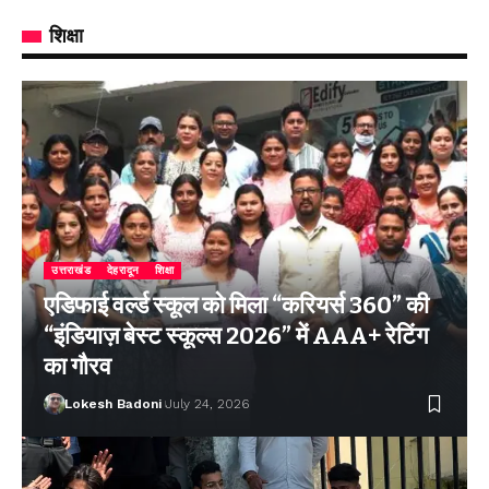
शिक्षा
उत्तराखंड
देहरादून
शिक्षा
एडिफाई वर्ल्ड स्कूल को मिला “करियर्स 360” की
“इंडियाज़ बेस्ट स्कूल्स 2026” में AAA+ रेटिंग
का गौरव
Lokesh Badoni
July 24, 2026