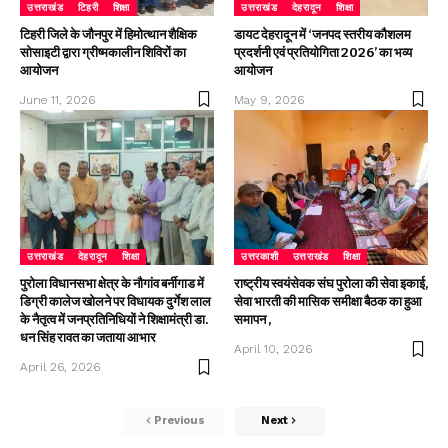
उत्तराखंड
टिहरी
शिक्षा
उत्तराखंड
देहरादून
शिक्षा
टिहरी जिले के जौनपुर में हिमोत्थान शैक्षिक
डायट देहरादून में ‘जनपद स्तरीय कौशलम
सोसाइटी द्वारा ग्रीष्मकालीन शिविरों का
प्रदर्शनी एवं प्रतियोगिता 2026’ का भव्य
आयोजन
आयोजन
June 11, 2026
May 9, 2026
उत्तराखंड
देहरादून
शिक्षा
उत्तरकाशी
उत्तराखंड
शिक्षा
पुरोला विधानसभा क्षेत्र के नौगांव बर्नीगाड में
राष्ट्रीय स्वयंसेवक संघ पुरोला की सेवा इकाई,
डिग्री कालेज खोलने पर विधायक दुर्गेश लाल
सेवा भारती की मासिक समीक्षा बैठक का हुआ
के नैतृत्व में जनप्रतिनिधियों ने शिक्षामंत्री डा.
समापन ,
धन सिंह रावत का जताया आभार
April 10, 2026
April 26, 2026
Previous
Next