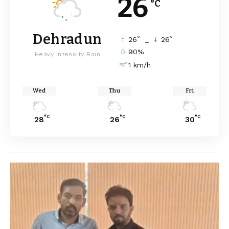
26
°C
Dehradun
°
°
26
_
26
90%
Heavy Intensity Rain
1 km/h
Wed
Thu
Fri
°C
°C
°C
28
26
30