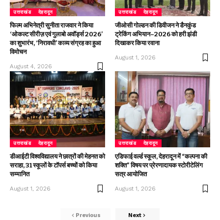
उत्तराखंड
देहरादून
उत्तराखंड
देहरादून
फिल्म अभिनेत्री सुनीता राजवार ने किया
जीओसी गोल्डन की डिवीजन ने डैनकुंड
‘ओकल्ट सीरीज़ एवं गुलाबो अवॉर्ड्स 2026’
ट्रेकिंग अभियान–2026 को हरी झंडी
का शुभारंभ, ‘निरावधी’ काव्य संग्रह का हुआ
दिखाकर किया रवाना
विमोचन
August 1, 2026
August 4, 2026
उत्तराखंड
देहरादून
उत्तराखंड
देहरादून
डीआईटी विश्वविद्यालय ने छात्रों की मेहनत को
एडिफाई वर्ल्ड स्कूल, देहरादून में “कल्पना की
सराहा, 31 स्कूलों के टॉपर्स बच्चों को किया
शक्ति” विषय पर प्रेरणादायक स्टोरीटेलिंग
सम्मानित
सत्र आयोजित
August 1, 2026
August 1, 2026
Previous
Next