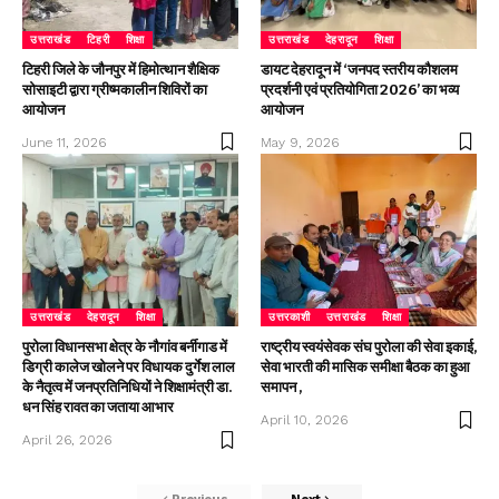
उत्तराखंड
टिहरी
शिक्षा
उत्तराखंड
देहरादून
शिक्षा
टिहरी जिले के जौनपुर में हिमोत्थान शैक्षिक
डायट देहरादून में ‘जनपद स्तरीय कौशलम
सोसाइटी द्वारा ग्रीष्मकालीन शिविरों का
प्रदर्शनी एवं प्रतियोगिता 2026’ का भव्य
आयोजन
आयोजन
June 11, 2026
May 9, 2026
उत्तराखंड
देहरादून
शिक्षा
उत्तरकाशी
उत्तराखंड
शिक्षा
पुरोला विधानसभा क्षेत्र के नौगांव बर्नीगाड में
राष्ट्रीय स्वयंसेवक संघ पुरोला की सेवा इकाई,
डिग्री कालेज खोलने पर विधायक दुर्गेश लाल
सेवा भारती की मासिक समीक्षा बैठक का हुआ
के नैतृत्व में जनप्रतिनिधियों ने शिक्षामंत्री डा.
समापन ,
धन सिंह रावत का जताया आभार
April 10, 2026
April 26, 2026