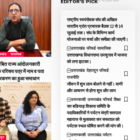
EDITOR'S PICK
राष्ट्रीय स्वयंसेवक संघ की अखिल
भारतीय प्रांत प्रचारक बैठक 12 से 14
जुलाई तक। संघ के विभिन्न कार्य
योजनाओ पर चर्चा और समीक्षा की जाएगी।
उत्तराखंड
फीचर्ड
सामाजिक
उत्तराखण्ड विधानसभा उपचुनाव में भाजपा
तराखंड
सामाजिक
को लगा झटका।
ंबित राज्य आंदोलनकारी
उत्तराखंड
देहरादून
फीचर्ड
े परिचय पत्र में नाम व पता
राजनीति
्रकरण का हुआ समाधान
जीवन में शुभ लाभ बोलने से नहीं। वाणी
और आचरण से होगा शुभ और लाभ
उत्तरकाशी
उत्तराखंड
फीचर्ड
शिक्षा
सर बडियाड़ विकास समिति के
पदाधिकारियों ने पर्यटन मंत्री सतपाल
महाराज से मुलाकात कर सरूताल को
पर्यटक स्थल घोषित करने की मांग की।
उत्तरकाशी
उत्तराखंड
पर्यटन
ादून