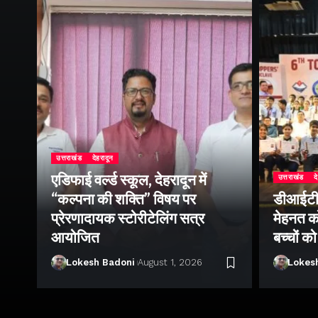
उत्तराखंड
देहरादून
एडिफाई वर्ल्ड स्कूल, देहरादून में
उत्तराखंड
द
“कल्पना की शक्ति” विषय पर
डीआईटी व
ॉल
प्रेरणादायक स्टोरीटेलिंग सत्र
मेहनत को
आयोजित
बच्चों क
Lokesh Badoni
August 1, 2026
Lokes