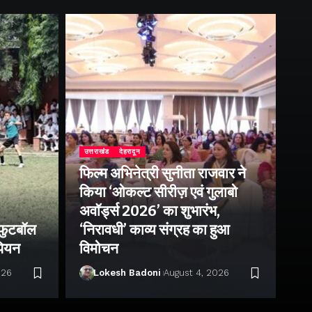
उत्तराखंड
देहरादून
फिल्म अभिनेत्री सुनीता राजवार ने
उत्
किया ‘ओकल्ट सीरीज़ एवं गुलाबो
एक
अवॉर्ड्स 2026’ का शुभारंभ,
आं
 फुटबॉल
‘निरावधी’ काव्य संग्रह का हुआ
पत
ंपियन
विमोचन
प्
026
Lokesh Badoni
August 4, 2026