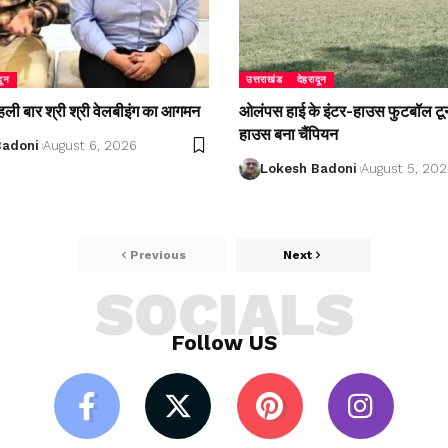
दून
उत्तराखंड
देहरादून
 पहली बार श्री श्री वेलबीइंग का आगमन
ओलंपस हाई के इंटर-हाउस फुटबॉल टूर्नाम
हाउस बना चैंपियन
Badoni
August 6, 2026
Lokesh Badoni
August 5, 20
Previous
Next
SOCIALS
Follow US