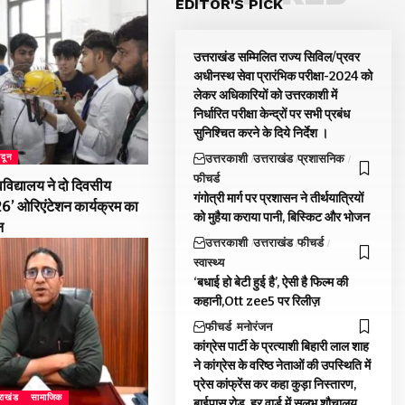
EDITOR'S PICK
उत्तराखंड सम्मिलित राज्य सिविल/प्रवर
अधीनस्थ सेवा प्रारंभिक परीक्षा-2024 को
लेकर अधिकारियों को उत्तरकाशी में
निर्धारित परीक्षा केन्द्रों पर सभी प्रबंध
सुनिश्चित करने के दिये निर्देश ।
उत्तरकाशी
उत्तराखंड
प्रशासनिक
ादून
फीचर्ड
विद्यालय ने दो दिवसीय
गंगोत्री मार्ग पर प्रशासन ने तीर्थयात्रियों
026’ ओरिएंटेशन कार्यक्रम का
को मुहैया कराया पानी, बिस्किट और भोजन
न
उत्तरकाशी
उत्तराखंड
फीचर्ड
स्वास्थ्य
‘बधाई हो बेटी हुई है’, ऐसी है फिल्म की
कहानी,Ott zee5 पर रिलीज़
फीचर्ड
मनोरंजन
कांग्रेस पार्टी के प्रत्याशी बिहारी लाल शाह
ने कांग्रेस के वरिष्ठ नेताओं की उपस्थिति में
प्रेस कांफ्रेंस कर कहा कुड़ा निस्तारण,
तराखंड
सामाजिक
बाईपास रोड, हर वार्ड में सुलभ शौचालय