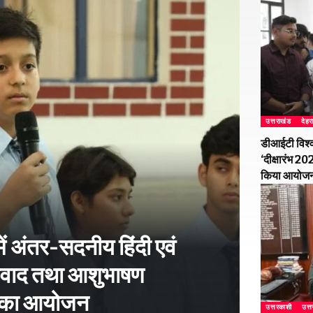
उत्तराखंड
देहर
डीआईटी विश्व
‘दीक्षारंभ 2
किया आयोज
ें अंतर-सदनीय हिंदी एवं
-विवाद तथा आशुभाषण
ं का आयोजन
उत्तरकाशी
उत्