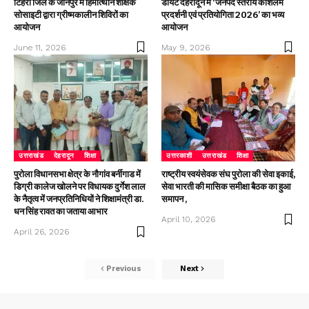
टिहरी जिले के जौनपुर में हिमोत्थान शैक्षिक
डायट देहरादून में ‘जनपद स्तरीय कौशलम
सोसाइटी द्वारा ग्रीष्मकालीन शिविरों का
प्रदर्शनी एवं प्रतियोगिता 2026’ का भव्य
आयोजन
आयोजन
June 11, 2026
May 9, 2026
उत्तराखंड
देहरादून
शिक्षा
उत्तरकाशी
उत्तराखंड
शिक्षा
पुरोला विधानसभा क्षेत्र के नौगांव बर्नीगाड में
राष्ट्रीय स्वयंसेवक संघ पुरोला की सेवा इकाई,
डिग्री कालेज खोलने पर विधायक दुर्गेश लाल
सेवा भारती की मासिक समीक्षा बैठक का हुआ
के नैतृत्व में जनप्रतिनिधियों ने शिक्षामंत्री डा.
समापन ,
धन सिंह रावत का जताया आभार
April 10, 2026
April 26, 2026
Previous
Next