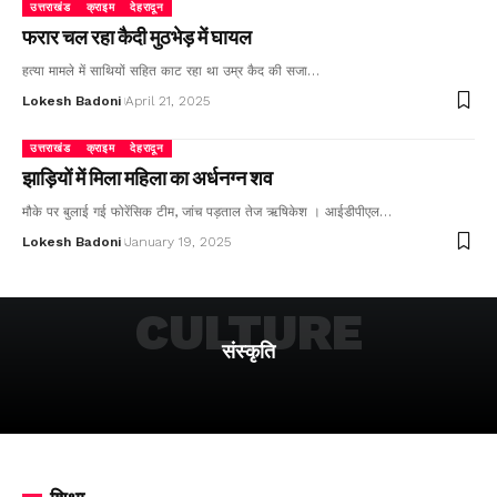
उत्तराखंड
क्राइम
देहरादून
फरार चल रहा कैदी मुठभेड़ में घायल
हत्या मामले में साथियों सहित काट रहा था उम्र कैद की सजा…
Lokesh Badoni
April 21, 2025
उत्तराखंड
क्राइम
देहरादून
झाड़ियों में मिला महिला का अर्धनग्न शव
मौके पर बुलाई गई फोरेंसिक टीम, जांच पड़ताल तेज ऋषिकेश । आईडीपीएल…
Lokesh Badoni
January 19, 2025
CULTURE
संस्कृति