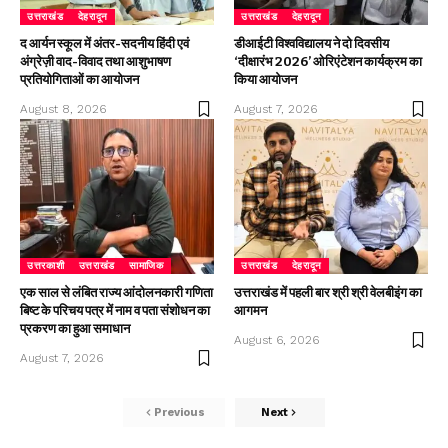
उत्तराखंड
देहरादून
उत्तराखंड
देहरादून
द आर्यन स्कूल में अंतर-सदनीय हिंदी एवं
डीआईटी विश्वविद्यालय ने दो दिवसीय
अंग्रेज़ी वाद-विवाद तथा आशुभाषण
‘दीक्षारंभ 2026’ ओरिएंटेशन कार्यक्रम का
प्रतियोगिताओं का आयोजन
किया आयोजन
August 8, 2026
August 7, 2026
उत्तरकाशी
उत्तराखंड
सामाजिक
उत्तराखंड
देहरादून
एक साल से लंबित राज्य आंदोलनकारी गणिता
उत्तराखंड में पहली बार श्री श्री वेलबीइंग का
बिष्ट के परिचय पत्र में नाम व पता संशोधन का
आगमन
प्रकरण का हुआ समाधान
August 6, 2026
August 7, 2026
Previous
Next