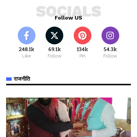
SOCIALS
Follow US
248.1k
69.1k
134k
54.3k
Like
Follow
Pin
Follow
राजनीति