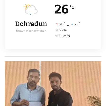
26
°C
Dehradun
°
°
26
_
26
90%
Heavy Intensity Rain
1 km/h