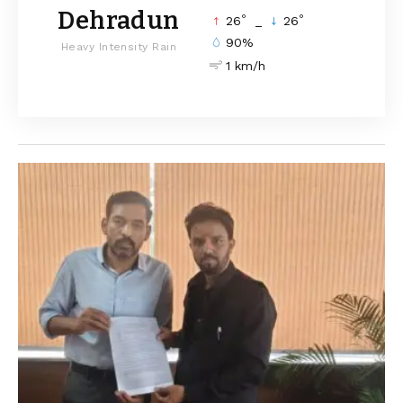
Dehradun
°
°
26
_
26
90%
Heavy Intensity Rain
1 km/h