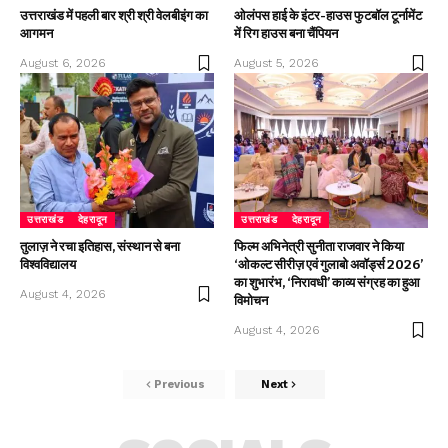
उत्तराखंड में पहली बार श्री श्री वेलबीइंग का
ओलंपस हाई के इंटर-हाउस फुटबॉल टूर्नामेंट
आगमन
में रिग हाउस बना चैंपियन
August 6, 2026
August 5, 2026
उत्तराखंड
देहरादून
उत्तराखंड
देहरादून
तुलाज़ ने रचा इतिहास, संस्थान से बना
फिल्म अभिनेत्री सुनीता राजवार ने किया
विश्वविद्यालय
‘ओकल्ट सीरीज़ एवं गुलाबो अवॉर्ड्स 2026’
का शुभारंभ, ‘निरावधी’ काव्य संग्रह का हुआ
August 4, 2026
विमोचन
August 4, 2026
Previous
Next