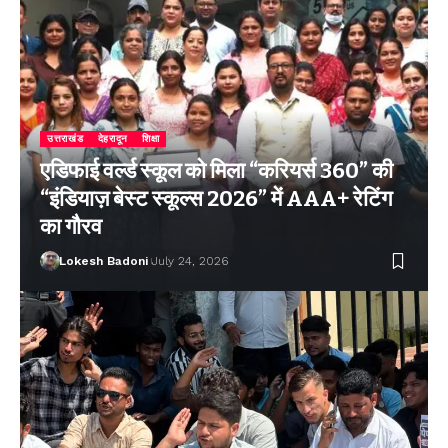
उत्तराखंड
देहरादून
शिक्षा
एडिफाई वर्ल्ड स्कूल को मिला “करियर्स 360” की
“इंडियाज़ बेस्ट स्कूल्स 2026” में AAA+ रेटिंग
का गौरव
Lokesh Badoni
July 24, 2026