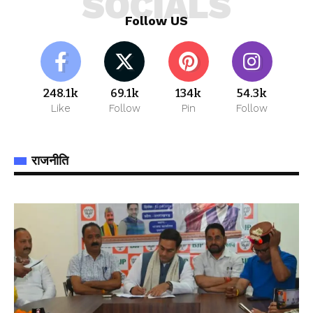
SOCIALS
Follow US
248.1k
69.1k
134k
54.3k
Like
Follow
Pin
Follow
राजनीति