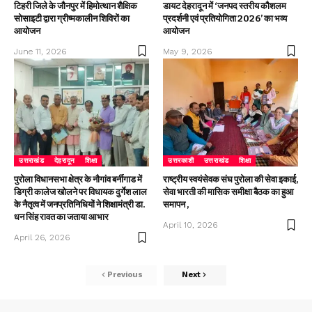
टिहरी जिले के जौनपुर में हिमोत्थान शैक्षिक
डायट देहरादून में ‘जनपद स्तरीय कौशलम
सोसाइटी द्वारा ग्रीष्मकालीन शिविरों का
प्रदर्शनी एवं प्रतियोगिता 2026’ का भव्य
आयोजन
आयोजन
June 11, 2026
May 9, 2026
उत्तराखंड
देहरादून
शिक्षा
उत्तरकाशी
उत्तराखंड
शिक्षा
पुरोला विधानसभा क्षेत्र के नौगांव बर्नीगाड में
राष्ट्रीय स्वयंसेवक संघ पुरोला की सेवा इकाई,
डिग्री कालेज खोलने पर विधायक दुर्गेश लाल
सेवा भारती की मासिक समीक्षा बैठक का हुआ
के नैतृत्व में जनप्रतिनिधियों ने शिक्षामंत्री डा.
समापन ,
धन सिंह रावत का जताया आभार
April 10, 2026
April 26, 2026
Previous
Next