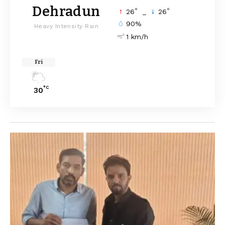
Dehradun
°
°
26
_
26
90%
Heavy Intensity Rain
1 km/h
Fri
°C
30