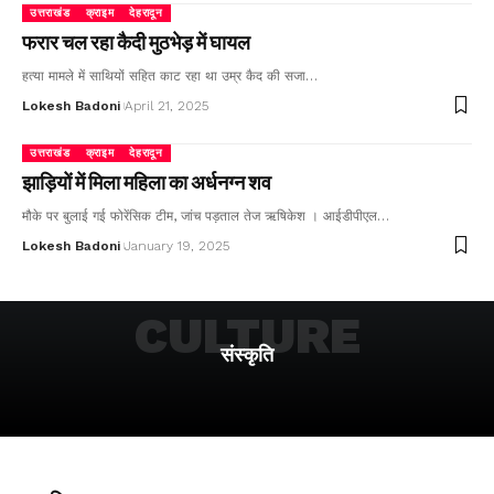
उत्तराखंड
क्राइम
देहरादून
फरार चल रहा कैदी मुठभेड़ में घायल
हत्या मामले में साथियों सहित काट रहा था उम्र कैद की सजा…
Lokesh Badoni
April 21, 2025
उत्तराखंड
क्राइम
देहरादून
झाड़ियों में मिला महिला का अर्धनग्न शव
मौके पर बुलाई गई फोरेंसिक टीम, जांच पड़ताल तेज ऋषिकेश । आईडीपीएल…
Lokesh Badoni
January 19, 2025
CULTURE
संस्कृति