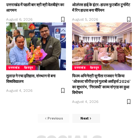
उत्तराखंड में पहली बार श्री श्री वेलबीइंग का
ओलंपस हाई के इंटर-हाउस फुटबॉल टूर्नामेंट
आगमन
में रिग हाउस बना चैंपियन
August 6, 2026
August 5, 2026
उत्तराखंड
देहरादून
उत्तराखंड
देहरादून
तुलाज़ ने रचा इतिहास, संस्थान से बना
फिल्म अभिनेत्री सुनीता राजवार ने किया
विश्वविद्यालय
‘ओकल्ट सीरीज़ एवं गुलाबो अवॉर्ड्स 2026’
का शुभारंभ, ‘निरावधी’ काव्य संग्रह का हुआ
August 4, 2026
विमोचन
August 4, 2026
Previous
Next