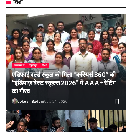
शिक्षा
उत्तराखंड
देहरादून
शिक्षा
एडिफाई वर्ल्ड स्कूल को मिला “करियर्स 360” की
“इंडियाज़ बेस्ट स्कूल्स 2026” में AAA+ रेटिंग
का गौरव
Lokesh Badoni
July 24, 2026