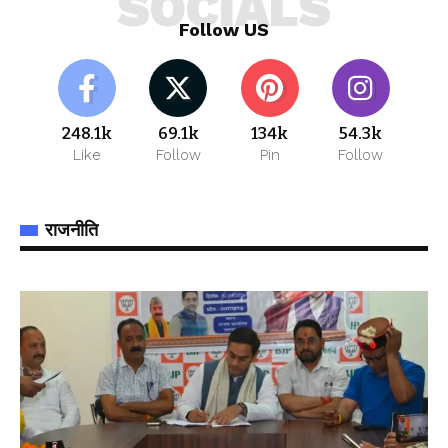
SOCIALS
Follow US
248.1k
69.1k
134k
54.3k
Like
Follow
Pin
Follow
राजनीति