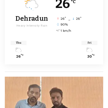
26
°C
Dehradun
°
°
26
_
26
90%
Heavy Intensity Rain
1 km/h
Thu
Fri
°C
°C
26
30