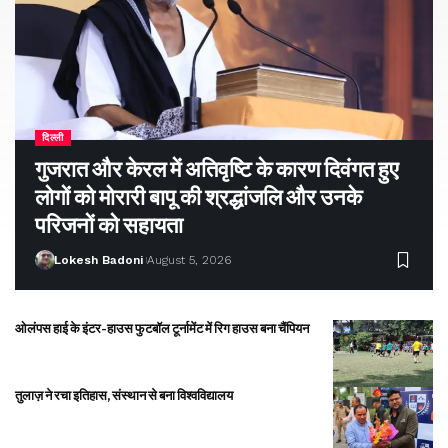
दिल्ली
गुजरात और केरल में अतिवृष्टि के कारण दिवंगत हुए
लोगों को मोरारी बापू की श्रद्धांजलि और उनके
परिजनों को सहायता
Lokesh Badoni
August 5, 2026
ओलंपस हाई के इंटर-हाउस फुटबॉल टूर्नामेंट में रिग हाउस बना चैंपियन
तुलाज़ ने रचा इतिहास, संस्थान से बना विश्वविद्यालय