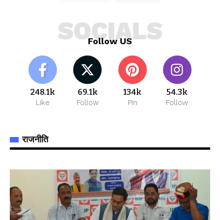
SOCIALS
Follow US
248.1k
69.1k
134k
54.3k
Like
Follow
Pin
Follow
राजनीति