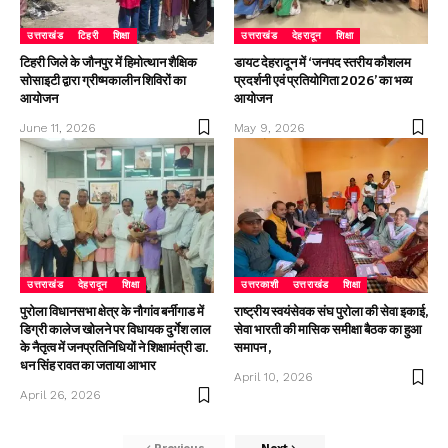
उत्तराखंड
टिहरी
शिक्षा
उत्तराखंड
देहरादून
शिक्षा
टिहरी जिले के जौनपुर में हिमोत्थान शैक्षिक
डायट देहरादून में ‘जनपद स्तरीय कौशलम
सोसाइटी द्वारा ग्रीष्मकालीन शिविरों का
प्रदर्शनी एवं प्रतियोगिता 2026’ का भव्य
आयोजन
आयोजन
June 11, 2026
May 9, 2026
उत्तराखंड
देहरादून
शिक्षा
उत्तरकाशी
उत्तराखंड
शिक्षा
पुरोला विधानसभा क्षेत्र के नौगांव बर्नीगाड में
राष्ट्रीय स्वयंसेवक संघ पुरोला की सेवा इकाई,
डिग्री कालेज खोलने पर विधायक दुर्गेश लाल
सेवा भारती की मासिक समीक्षा बैठक का हुआ
के नैतृत्व में जनप्रतिनिधियों ने शिक्षामंत्री डा.
समापन ,
धन सिंह रावत का जताया आभार
April 10, 2026
April 26, 2026