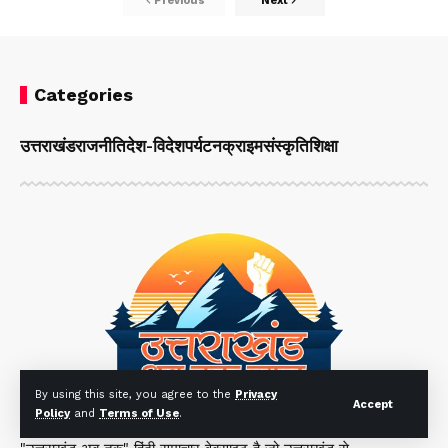
Previous
Next
Categories
उत्तराखंड
राजनीति
देश-विदेश
पर्यटन
क्राइम
संस्कृति
शिक्षा
By using this site, you agree to the
Privacy
Accept
Policy
and
Terms of Use
.