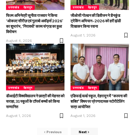
उत्तराखंड
देहरादून
उत्तराखंड
देहरादून
फिल्म अभिनेत्री सुनीता राजवार ने किया
जीओसी गोल्डन की डिवीजन ने डैनकुंड
‘ओकल्ट सीरीज़ एवं गुलाबो अवॉर्ड्स 2026’
ट्रेकिंग अभियान–2026 को हरी झंडी
का शुभारंभ, ‘निरावधी’ काव्य संग्रह का हुआ
दिखाकर किया रवाना
विमोचन
August 1, 2026
August 4, 2026
उत्तराखंड
देहरादून
उत्तराखंड
देहरादून
डीआईटी विश्वविद्यालय ने छात्रों की मेहनत को
एडिफाई वर्ल्ड स्कूल, देहरादून में “कल्पना की
सराहा, 31 स्कूलों के टॉपर्स बच्चों को किया
शक्ति” विषय पर प्रेरणादायक स्टोरीटेलिंग
सम्मानित
सत्र आयोजित
August 1, 2026
August 1, 2026
Previous
Next