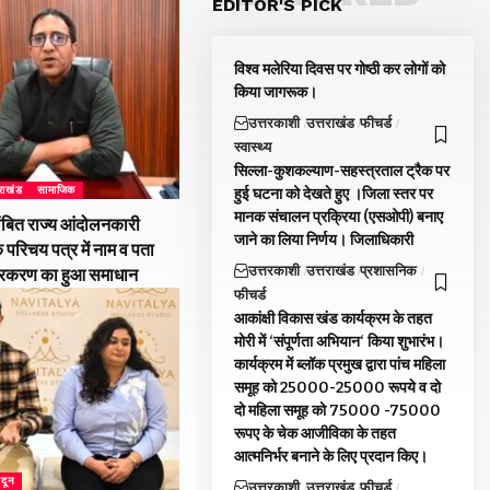
EDITOR'S PICK
विश्व मलेरिया दिवस पर गोष्ठी कर लोगों को
किया जागरूक।
उत्तरकाशी
उत्तराखंड
फीचर्ड
स्वास्थ्य
सिल्ला-कुशकल्याण-सहस्त्रताल ट्रैक पर
तराखंड
सामाजिक
हुई घटना को देखते हुए ।जिला स्तर पर
मानक संचालन प्रक्रिया (एसओपी) बनाए
ंबित राज्य आंदोलनकारी
जाने का लिया निर्णय। जिलाधिकारी
े परिचय पत्र में नाम व पता
उत्तरकाशी
उत्तराखंड
प्रशासनिक
्रकरण का हुआ समाधान
फीचर्ड
आकांक्षी विकास खंड कार्यक्रम के तहत
मोरी में ‘संपूर्णता अभियान‘ किया शुभारंभ।
कार्यक्रम में ब्लॉक प्रमुख द्वारा पांच महिला
समूह को 25000-25000 रूपये व दो
दो महिला समूह को 75000 -75000
रूपए के चेक आजीविका के तहत
आत्मनिर्भर बनाने के लिए प्रदान किए।
ादून
उत्तरकाशी
उत्तराखंड
फीचर्ड