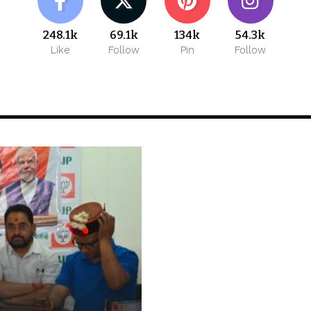
248.1k
69.1k
134k
54.3k
Like
Follow
Pin
Follow