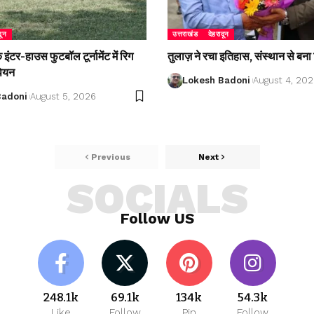
दून
उत्तराखंड
देहरादून
ंटर-हाउस फुटबॉल टूर्नामेंट में रिग
तुलाज़ ने रचा इतिहास, संस्थान से बना 
पियन
Lokesh Badoni
August 4, 20
Badoni
August 5, 2026
Previous
Next
SOCIALS
Follow US
248.1k
69.1k
134k
54.3k
Like
Follow
Pin
Follow