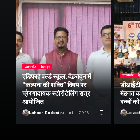
उत्तराखंड
देहरादून
एडिफाई वर्ल्ड स्कूल, देहरादून में
उत्तराखंड
द
“कल्पना की शक्ति” विषय पर
डीआईटी व
ॉल
प्रेरणादायक स्टोरीटेलिंग सत्र
मेहनत को
आयोजित
बच्चों क
Lokesh Badoni
August 1, 2026
Lokes