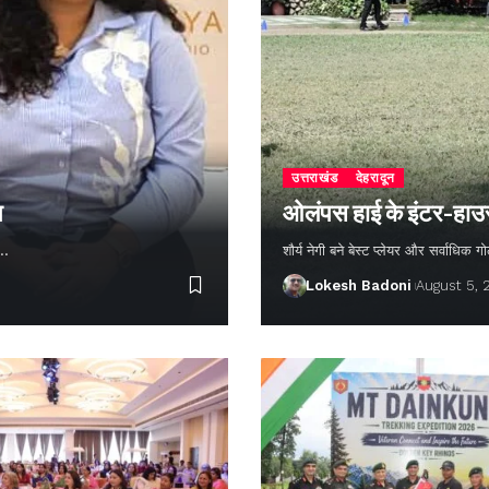
उत्तराखंड
देहरादून
न
ओलंपस हाई के इंटर-हाउस फ
ण…
शौर्य नेगी बने बेस्ट प्लेयर और सर्वाधिक
Lokesh Badoni
August 5,