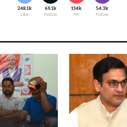
248.1k
69.1k
134k
54.3k
Like
Follow
Pin
Follow