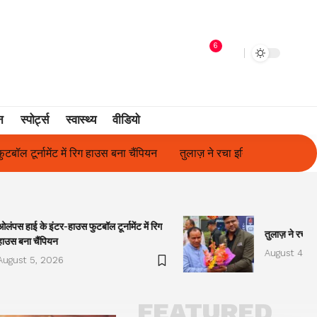
6
न
स्पोर्ट्स
स्वास्थ्य
वीडियो
तुलाज़ ने रचा इतिहास, संस्थान से बना विश्वविद्यालय
फिल्म अभिनेत्री सुनीत
ओलंपस हाई के इंटर-हाउस फुटबॉल टूर्नामेंट में रिग
तुलाज़ ने रचा इ
हाउस बना चैंपियन
August 4, 2
August 5, 2026
FEATURED