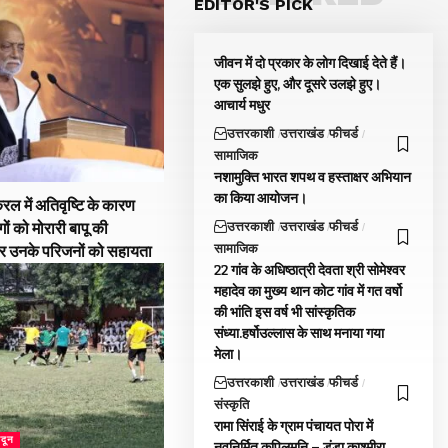
EDITOR'S PICK
जीवन में दो प्रकार के लोग दिखाई देते हैं।
एक सुलझे हुए, और दूसरे उलझे हुए।
आचार्य मधुर
उत्तरकाशी
उत्तराखंड
फीचर्ड
सामाजिक
नशामुक्ति भारत शपथ व हस्ताक्षर अभियान
का किया आयोजन।
रल में अतिवृष्टि के कारण
उत्तरकाशी
उत्तराखंड
फीचर्ड
गों को मोरारी बापू की
सामाजिक
और उनके परिजनों को सहायता
22 गांव के अधिष्ठात्री देवता श्री सोमेश्वर
महादेव का मुख्य थान कोट गांव में गत वर्षो
की भांति इस वर्ष भी सांस्कृतिक
संध्या.हर्षोउल्लास के साथ मनाया गया
मेला।
उत्तरकाशी
उत्तराखंड
फीचर्ड
संस्कृति
रामा सिंराई के ग्राम पंचायत पोरा में
ादून
नवनिर्मित कपिलमुनि – डूंडा काश्मीरा