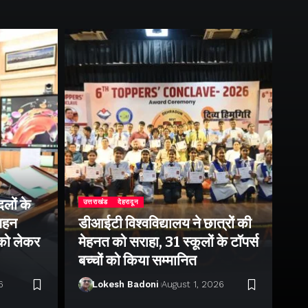
लों के
उत्तराखंड
देहरादून
उत्
 गहन
डीआईटी विश्वविद्यालय ने छात्रों की
राष
 को लेकर
मेहनत को सराहा, 31 स्कूलों के टॉपर्स
उप
बच्चों को किया सम्मानित
पर 
6
Lokesh Badoni
August 1, 2026