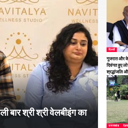
दिल्ली
गुजरात और के
दिवंगत हुए लो
श्रद्धांजलि 
हली बार श्री श्री वेलबीइंग का
उत्तराखंड
देहर