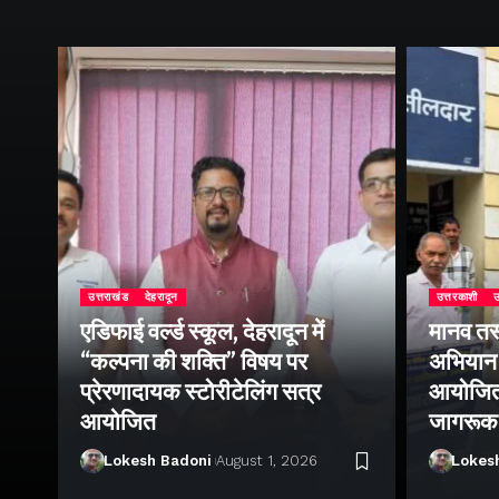
उत्तराखंड
देहरादून
उत्तरकाशी
उ
एडिफाई वर्ल्ड स्कूल, देहरादून में
मानव तस
“कल्पना की शक्ति” विषय पर
अभियान 
प्रेरणादायक स्टोरीटेलिंग सत्र
आयोजित क
ा
आयोजित
जागरूक
Lokesh Badoni
August 1, 2026
Lokes