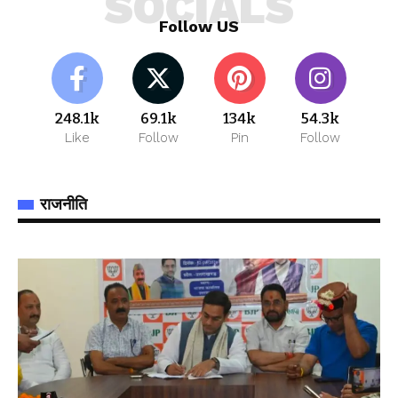
SOCIALS
Follow US
248.1k
69.1k
134k
54.3k
Like
Follow
Pin
Follow
राजनीति