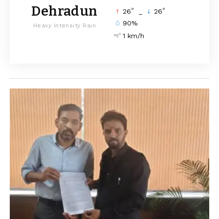
Dehradun
°
°
26
_
26
90%
Heavy Intensity Rain
1 km/h