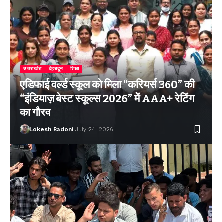
उत्तराखंड
देहरादून
शिक्षा
एडिफाई वर्ल्ड स्कूल को मिला “करियर्स 360” की
“इंडियाज़ बेस्ट स्कूल्स 2026” में AAA+ रेटिंग
का गौरव
Lokesh Badoni
July 24, 2026