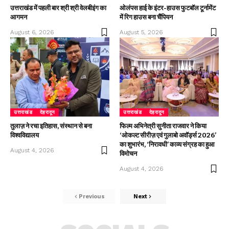
उत्तराखंड में पहली बार श्री श्री वेलबीइंग का
ओलंपस हाई के इंटर-हाउस फुटबॉल टूर्नामेंट
आगमन
में रिग हाउस बना चैंपियन
August 6, 2026
August 5, 2026
उत्तराखंड
देहरादून
उत्तराखंड
देहरादून
तुलाज़ ने रचा इतिहास, संस्थान से बना
फिल्म अभिनेत्री सुनीता राजवार ने किया
विश्वविद्यालय
‘ओकल्ट सीरीज़ एवं गुलाबो अवॉर्ड्स 2026’
का शुभारंभ, ‘निरावधी’ काव्य संग्रह का हुआ
August 4, 2026
विमोचन
August 4, 2026
Previous
Next