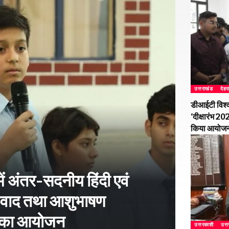
उत्तराखंड
देहर
डीआईटी विश्व
‘दीक्षारंभ 2
किया आयोज
ें अंतर-सदनीय हिंदी एवं
-विवाद तथा आशुभाषण
ं का आयोजन
उत्तरकाशी
उत्