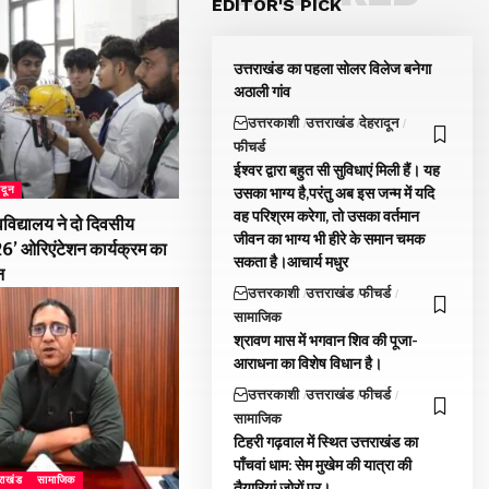
EDITOR'S PICK
उत्तराखंड का पहला सोलर विलेज बनेगा
अठाली गांव
उत्तरकाशी
उत्तराखंड
देहरादून
फीचर्ड
ईश्वर द्वारा बहुत सी सुविधाएं मिली हैं। यह
ादून
उसका भाग्य है,परंतु अब इस जन्म में यदि
वह परिश्रम करेगा, तो उसका वर्तमान
विद्यालय ने दो दिवसीय
जीवन का भाग्य भी हीरे के समान चमक
026’ ओरिएंटेशन कार्यक्रम का
सकता है।आचार्य मधुर
न
उत्तरकाशी
उत्तराखंड
फीचर्ड
सामाजिक
श्रावण मास में भगवान शिव की पूजा-
आराधना का विशेष विधान है।
उत्तरकाशी
उत्तराखंड
फीचर्ड
सामाजिक
टिहरी गढ़वाल में स्थित उत्तराखंड का
पाँचवां धाम: सेम मुखेम की यात्रा की
तराखंड
सामाजिक
तैयारियां जोरों पर।