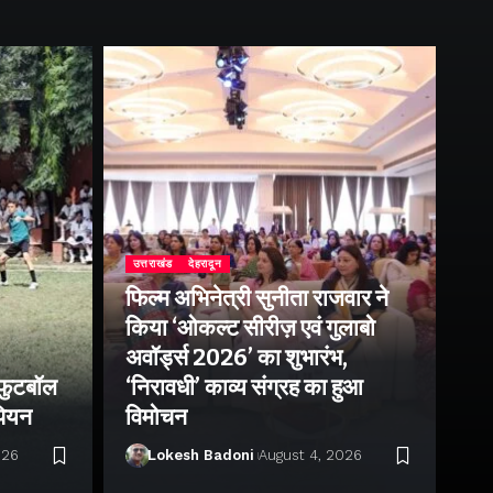
उत्तराखंड
देहरादून
फिल्म अभिनेत्री सुनीता राजवार ने
उत्
किया ‘ओकल्ट सीरीज़ एवं गुलाबो
एक
अवॉर्ड्स 2026’ का शुभारंभ,
आं
 फुटबॉल
‘निरावधी’ काव्य संग्रह का हुआ
पत
ंपियन
विमोचन
प्
026
Lokesh Badoni
August 4, 2026