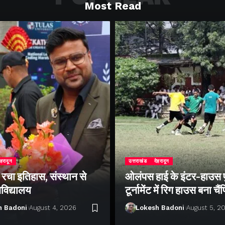
Most Read
ेहरादून
उत्तराखंड
देहरादून
े रचा इतिहास, संस्थान से
ओलंपस हाई के इंटर-हाउस
वविद्यालय
टूर्नामेंट में रिग हाउस बना चै
h Badoni
August 4, 2026
Lokesh Badoni
August 5, 2