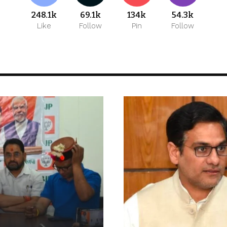
248.1k
69.1k
134k
54.3k
Like
Follow
Pin
Follow