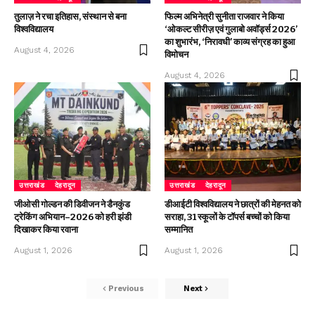
तुलाज़ ने रचा इतिहास, संस्थान से बना
फिल्म अभिनेत्री सुनीता राजवार ने किया
विश्वविद्यालय
‘ओकल्ट सीरीज़ एवं गुलाबो अवॉर्ड्स 2026’
का शुभारंभ, ‘निरावधी’ काव्य संग्रह का हुआ
August 4, 2026
विमोचन
August 4, 2026
उत्तराखंड
देहरादून
उत्तराखंड
देहरादून
जीओसी गोल्डन की डिवीजन ने डैनकुंड
डीआईटी विश्वविद्यालय ने छात्रों की मेहनत को
ट्रेकिंग अभियान–2026 को हरी झंडी
सराहा, 31 स्कूलों के टॉपर्स बच्चों को किया
दिखाकर किया रवाना
सम्मानित
August 1, 2026
August 1, 2026
Previous
Next