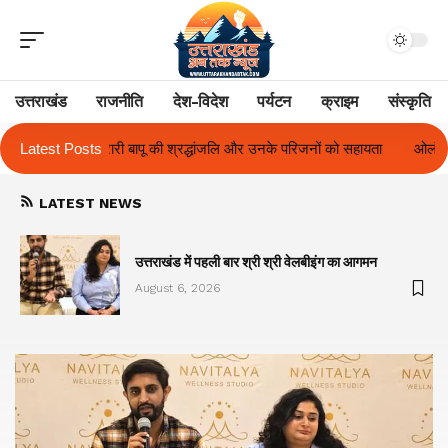
उत्तराखंड
राजनीति
देश-विदेश
पर्यटन
क्राइम
संस्कृति
र उनके परिजनों को सहायता
Latest Posts
ओलंपस हाई के इंटर-हाउस फुटबॉल टूर्नामेंट में रिग हाउ
LATEST NEWS
का
उत्तराखंड में पहली बार श्री श्री वेलबीइंग का आगमन
August 6, 2026