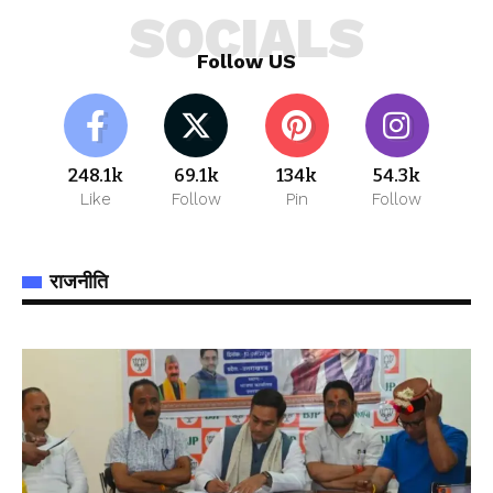
SOCIALS
Follow US
248.1k
69.1k
134k
54.3k
Like
Follow
Pin
Follow
राजनीति