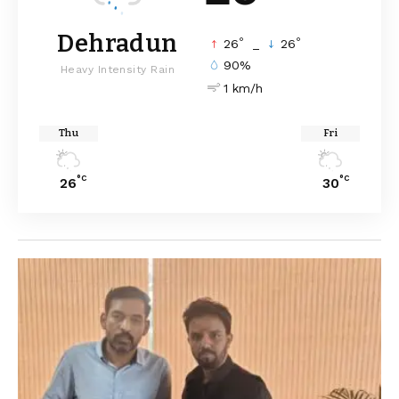
Dehradun
°
°
26
_
26
90%
Heavy Intensity Rain
1 km/h
Thu
Fri
°C
°C
26
30