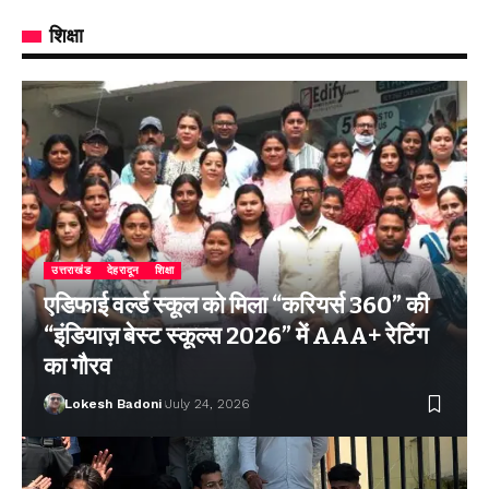
शिक्षा
उत्तराखंड
देहरादून
शिक्षा
एडिफाई वर्ल्ड स्कूल को मिला “करियर्स 360” की
“इंडियाज़ बेस्ट स्कूल्स 2026” में AAA+ रेटिंग
का गौरव
Lokesh Badoni
July 24, 2026