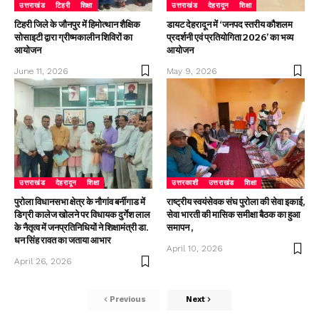
उत्तराखंड
टिहरी
शिक्षा
उत्तराखंड
देहरादून
शिक्षा
टिहरी जिले के जौनपुर में हिमोत्थान शैक्षिक
डायट देहरादून में ‘जनपद स्तरीय कौशलम
सोसाइटी द्वारा ग्रीष्मकालीन शिविरों का
प्रदर्शनी एवं प्रतियोगिता 2026’ का भव्य
आयोजन
आयोजन
June 11, 2026
May 9, 2026
उत्तराखंड
देहरादून
शिक्षा
उत्तरकाशी
उत्तराखंड
शिक्षा
पुरोला विधानसभा क्षेत्र के नौगांव बर्नीगाड में
राष्ट्रीय स्वयंसेवक संघ पुरोला की सेवा इकाई,
डिग्री कालेज खोलने पर विधायक दुर्गेश लाल
सेवा भारती की मासिक समीक्षा बैठक का हुआ
के नैतृत्व में जनप्रतिनिधियों ने शिक्षामंत्री डा.
समापन ,
धन सिंह रावत का जताया आभार
April 10, 2026
April 26, 2026
Previous
Next