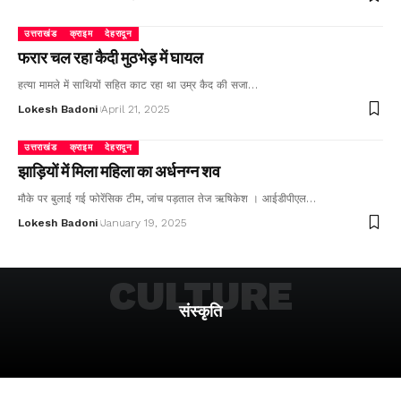
उत्तराखंड
क्राइम
देहरादून
फरार चल रहा कैदी मुठभेड़ में घायल
हत्या मामले में साथियों सहित काट रहा था उम्र कैद की सजा…
Lokesh Badoni
April 21, 2025
उत्तराखंड
क्राइम
देहरादून
झाड़ियों में मिला महिला का अर्धनग्न शव
मौके पर बुलाई गई फोरेंसिक टीम, जांच पड़ताल तेज ऋषिकेश । आईडीपीएल…
Lokesh Badoni
January 19, 2025
CULTURE
संस्कृति