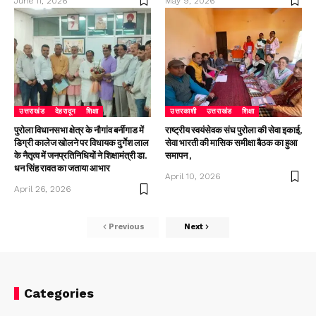
June 11, 2026
May 9, 2026
उत्तराखंड
देहरादून
शिक्षा
उत्तरकाशी
उत्तराखंड
शिक्षा
पुरोला विधानसभा क्षेत्र के नौगांव बर्नीगाड में
राष्ट्रीय स्वयंसेवक संघ पुरोला की सेवा इकाई,
डिग्री कालेज खोलने पर विधायक दुर्गेश लाल
सेवा भारती की मासिक समीक्षा बैठक का हुआ
के नैतृत्व में जनप्रतिनिधियों ने शिक्षामंत्री डा.
समापन ,
धन सिंह रावत का जताया आभार
April 10, 2026
April 26, 2026
Previous
Next
Categories