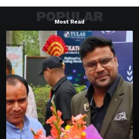
POPULAR
Most Read