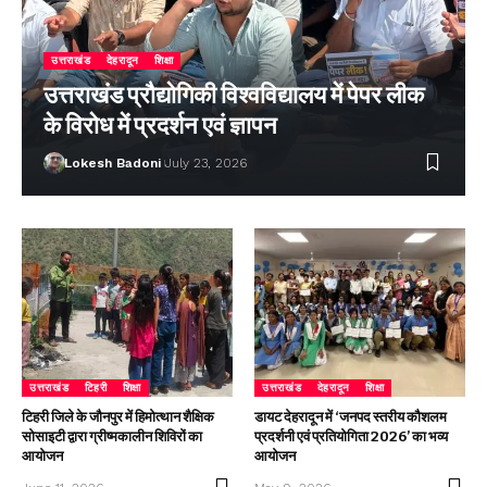
उत्तराखंड
देहरादून
शिक्षा
उत्तराखंड प्रौद्योगिकी विश्वविद्यालय में पेपर लीक
के विरोध में प्रदर्शन एवं ज्ञापन
Lokesh Badoni
July 23, 2026
उत्तराखंड
टिहरी
शिक्षा
उत्तराखंड
देहरादून
शिक्षा
टिहरी जिले के जौनपुर में हिमोत्थान शैक्षिक
डायट देहरादून में ‘जनपद स्तरीय कौशलम
सोसाइटी द्वारा ग्रीष्मकालीन शिविरों का
प्रदर्शनी एवं प्रतियोगिता 2026’ का भव्य
आयोजन
आयोजन