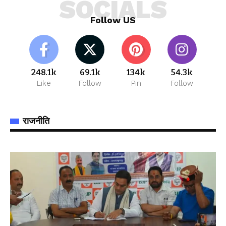
SOCIALS
Follow US
248.1k
69.1k
134k
54.3k
Like
Follow
Pin
Follow
राजनीति