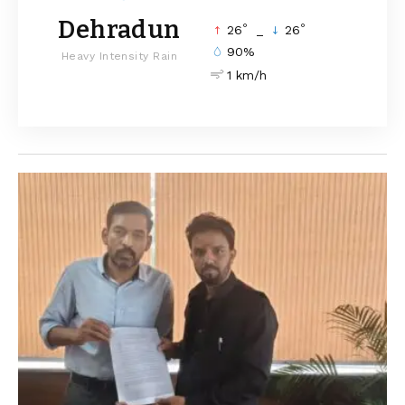
Dehradun
°
°
26
_
26
90%
Heavy Intensity Rain
1 km/h