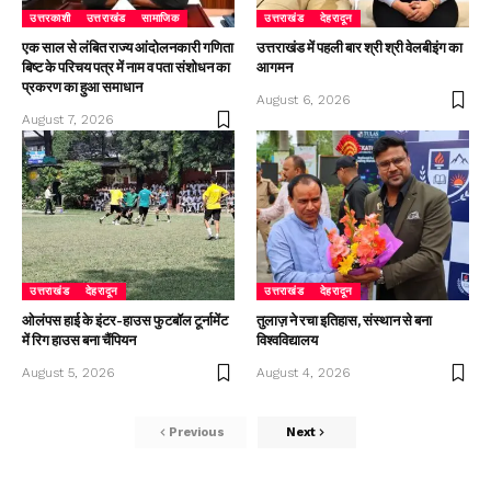
उत्तरकाशी
उत्तराखंड
सामाजिक
उत्तराखंड
देहरादून
एक साल से लंबित राज्य आंदोलनकारी गणिता
उत्तराखंड में पहली बार श्री श्री वेलबीइंग का
बिष्ट के परिचय पत्र में नाम व पता संशोधन का
आगमन
प्रकरण का हुआ समाधान
August 6, 2026
August 7, 2026
उत्तराखंड
देहरादून
उत्तराखंड
देहरादून
ओलंपस हाई के इंटर-हाउस फुटबॉल टूर्नामेंट
तुलाज़ ने रचा इतिहास, संस्थान से बना
में रिग हाउस बना चैंपियन
विश्वविद्यालय
August 5, 2026
August 4, 2026
Previous
Next