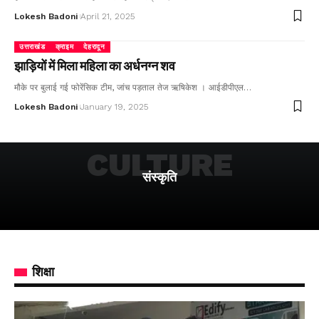
Lokesh Badoni
April 21, 2025
उत्तराखंड
क्राइम
देहरादून
झाड़ियों में मिला महिला का अर्धनग्न शव
मौके पर बुलाई गई फोरेंसिक टीम, जांच पड़ताल तेज ऋषिकेश । आईडीपीएल…
Lokesh Badoni
January 19, 2025
CULTURE
संस्कृति
शिक्षा