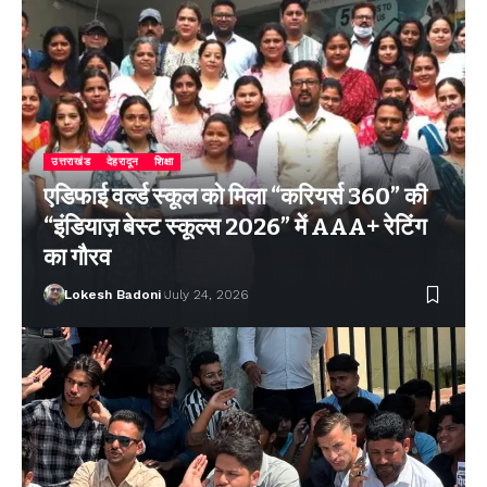
उत्तराखंड
देहरादून
शिक्षा
एडिफाई वर्ल्ड स्कूल को मिला “करियर्स 360” की
“इंडियाज़ बेस्ट स्कूल्स 2026” में AAA+ रेटिंग
का गौरव
Lokesh Badoni
July 24, 2026