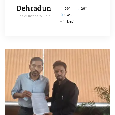
Dehradun
°
°
26
_
26
90%
Heavy Intensity Rain
1 km/h