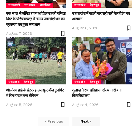
उत्तरकाशी
उत्तराखंड
सामाजिक
उत्तराखंड
देहरादून
एक साल से लंबित राज्य आंदोलनकारी गणिता
उत्तराखंड में पहली बार श्री श्री वेलबीइंग का
बिष्ट के परिचय पत्र में नाम व पता संशोधन का
आगमन
प्रकरण का हुआ समाधान
August 6, 2026
August 7, 2026
उत्तराखंड
देहरादून
उत्तराखंड
देहरादून
ओलंपस हाई के इंटर-हाउस फुटबॉल टूर्नामेंट
तुलाज़ ने रचा इतिहास, संस्थान से बना
में रिग हाउस बना चैंपियन
विश्वविद्यालय
August 5, 2026
August 4, 2026
Previous
Next