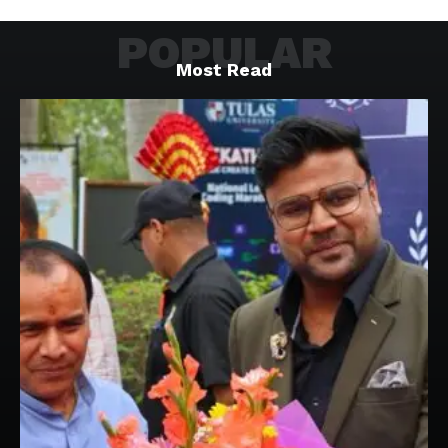
POPULAR
Most Read