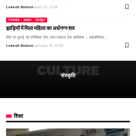
Lokesh Badoni
April 21, 2025
उत्तराखंड
क्राइम
देहरादून
झाड़ियों में मिला महिला का अर्धनग्न शव
मौके पर बुलाई गई फोरेंसिक टीम, जांच पड़ताल तेज ऋषिकेश । आईडीपीएल…
Lokesh Badoni
January 19, 2025
CULTURE
संस्कृति
शिक्षा