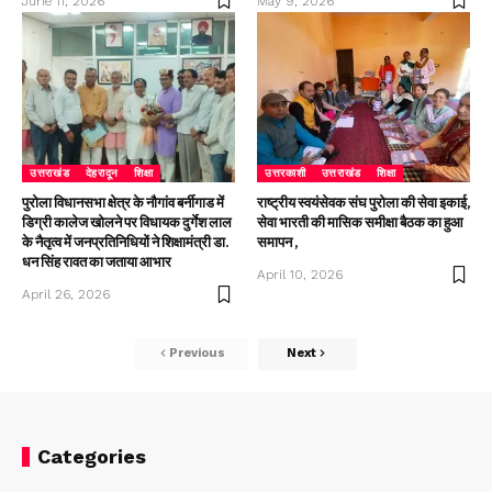
June 11, 2026
May 9, 2026
उत्तराखंड
देहरादून
शिक्षा
उत्तरकाशी
उत्तराखंड
शिक्षा
पुरोला विधानसभा क्षेत्र के नौगांव बर्नीगाड में
राष्ट्रीय स्वयंसेवक संघ पुरोला की सेवा इकाई,
डिग्री कालेज खोलने पर विधायक दुर्गेश लाल
सेवा भारती की मासिक समीक्षा बैठक का हुआ
के नैतृत्व में जनप्रतिनिधियों ने शिक्षामंत्री डा.
समापन ,
धन सिंह रावत का जताया आभार
April 10, 2026
April 26, 2026
Previous
Next
Categories