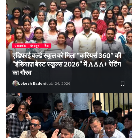
उत्तराखंड
देहरादून
शिक्षा
एडिफाई वर्ल्ड स्कूल को मिला “करियर्स 360” की
“इंडियाज़ बेस्ट स्कूल्स 2026” में AAA+ रेटिंग
का गौरव
Lokesh Badoni
July 24, 2026