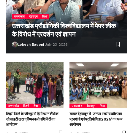
उत्तराखंड
देहरादून
शिक्षा
उत्तराखंड प्रौद्योगिकी विश्वविद्यालय में पेपर लीक
के विरोध में प्रदर्शन एवं ज्ञापन
Lokesh Badoni
July 23, 2026
उत्तराखंड
टिहरी
शिक्षा
उत्तराखंड
देहरादून
शिक्षा
टिहरी जिले के जौनपुर में हिमोत्थान शैक्षिक
डायट देहरादून में ‘जनपद स्तरीय कौशलम
सोसाइटी द्वारा ग्रीष्मकालीन शिविरों का
प्रदर्शनी एवं प्रतियोगिता 2026’ का भव्य
आयोजन
आयोजन