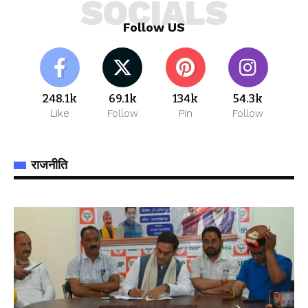
SOCIALS
Follow US
248.1k
69.1k
134k
54.3k
Like
Follow
Pin
Follow
राजनीति