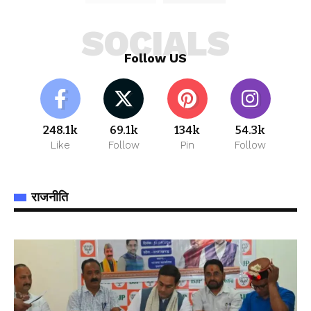
SOCIALS
Follow US
248.1k
69.1k
134k
54.3k
Like
Follow
Pin
Follow
राजनीति