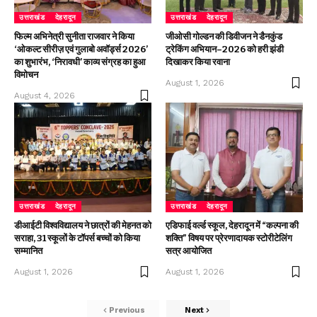
उत्तराखंड
देहरादून
उत्तराखंड
देहरादून
फिल्म अभिनेत्री सुनीता राजवार ने किया
जीओसी गोल्डन की डिवीजन ने डैनकुंड
‘ओकल्ट सीरीज़ एवं गुलाबो अवॉर्ड्स 2026’
ट्रेकिंग अभियान–2026 को हरी झंडी
का शुभारंभ, ‘निरावधी’ काव्य संग्रह का हुआ
दिखाकर किया रवाना
विमोचन
August 1, 2026
August 4, 2026
उत्तराखंड
देहरादून
उत्तराखंड
देहरादून
डीआईटी विश्वविद्यालय ने छात्रों की मेहनत को
एडिफाई वर्ल्ड स्कूल, देहरादून में “कल्पना की
सराहा, 31 स्कूलों के टॉपर्स बच्चों को किया
शक्ति” विषय पर प्रेरणादायक स्टोरीटेलिंग
सम्मानित
सत्र आयोजित
August 1, 2026
August 1, 2026
Previous
Next