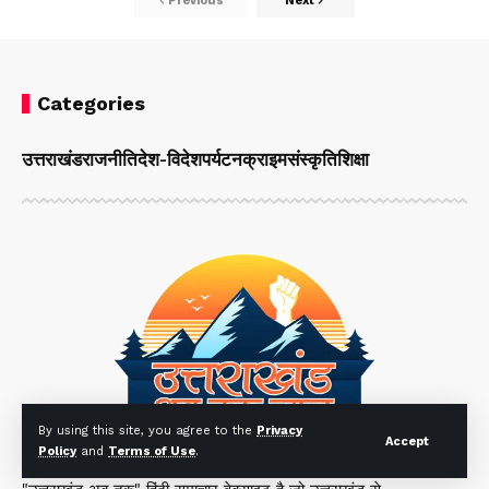
Previous
Next
Categories
उत्तराखंड
राजनीति
देश-विदेश
पर्यटन
क्राइम
संस्कृति
शिक्षा
By using this site, you agree to the
Privacy
Accept
Policy
and
Terms of Use
.