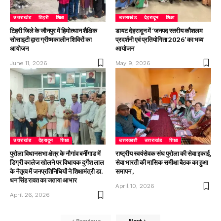
उत्तराखंड
टिहरी
शिक्षा
उत्तराखंड
देहरादून
शिक्षा
टिहरी जिले के जौनपुर में हिमोत्थान शैक्षिक
डायट देहरादून में ‘जनपद स्तरीय कौशलम
सोसाइटी द्वारा ग्रीष्मकालीन शिविरों का
प्रदर्शनी एवं प्रतियोगिता 2026’ का भव्य
आयोजन
आयोजन
June 11, 2026
May 9, 2026
उत्तराखंड
देहरादून
शिक्षा
उत्तरकाशी
उत्तराखंड
शिक्षा
पुरोला विधानसभा क्षेत्र के नौगांव बर्नीगाड में
राष्ट्रीय स्वयंसेवक संघ पुरोला की सेवा इकाई,
डिग्री कालेज खोलने पर विधायक दुर्गेश लाल
सेवा भारती की मासिक समीक्षा बैठक का हुआ
के नैतृत्व में जनप्रतिनिधियों ने शिक्षामंत्री डा.
समापन ,
धन सिंह रावत का जताया आभार
April 10, 2026
April 26, 2026