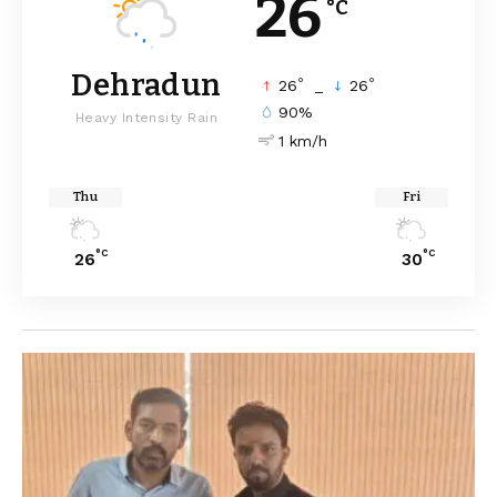
26
°C
Dehradun
°
°
26
_
26
90%
Heavy Intensity Rain
1 km/h
Thu
Fri
°C
°C
26
30