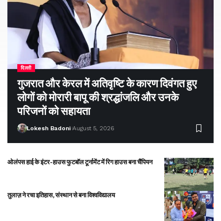
दिल्ली
गुजरात और केरल में अतिवृष्टि के कारण दिवंगत हुए
लोगों को मोरारी बापू की श्रद्धांजलि और उनके
परिजनों को सहायता
Lokesh Badoni
August 5, 2026
ओलंपस हाई के इंटर-हाउस फुटबॉल टूर्नामेंट में रिग हाउस बना चैंपियन
तुलाज़ ने रचा इतिहास, संस्थान से बना विश्वविद्यालय