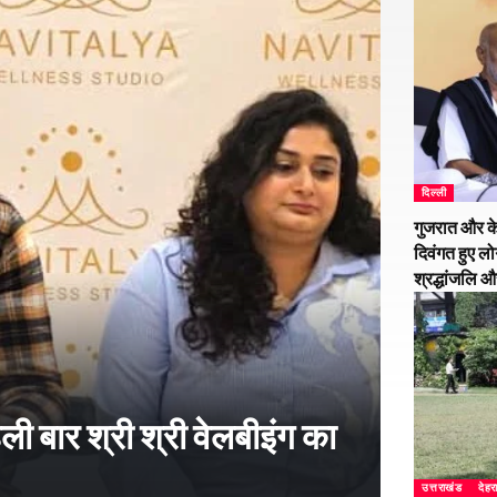
दिल्ली
गुजरात और के
दिवंगत हुए लो
श्रद्धांजलि 
हली बार श्री श्री वेलबीइंग का
उत्तराखंड
देहर