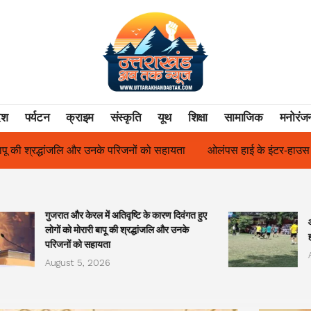
ेश
पर्यटन
क्राइम
संस्कृति
यूथ
शिक्षा
सामाजिक
मनोरंज
ओलंपस हाई के इंटर-हाउस फुटबॉल टूर्नामेंट में रिग हाउस बना चैंपियन
तु
गुजरात और केरल में अतिवृष्टि के कारण दिवंगत हुए
लोगों को मोरारी बापू की श्रद्धांजलि और उनके
परिजनों को सहायता
August 5, 2026