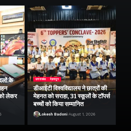
लों के
उत्तराखंड
देहरादून
उत्
 गहन
डीआईटी विश्वविद्यालय ने छात्रों की
राष
 को लेकर
मेहनत को सराहा, 31 स्कूलों के टॉपर्स
उप
बच्चों को किया सम्मानित
पर 
6
Lokesh Badoni
August 1, 2026