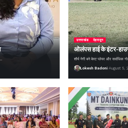
उत्तराखंड
देहरादून
न
ओलंपस हाई के इंटर-हाउस फ
ण…
शौर्य नेगी बने बेस्ट प्लेयर और सर्वाधिक
Lokesh Badoni
August 5,