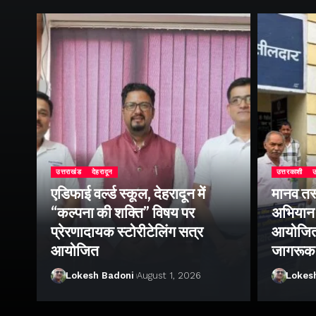
उत्तराखंड
देहरादून
उत्तरकाशी
उ
एडिफाई वर्ल्ड स्कूल, देहरादून में
मानव तस
“कल्पना की शक्ति” विषय पर
अभियान 
प्रेरणादायक स्टोरीटेलिंग सत्र
आयोजित क
ा
आयोजित
जागरूक
Lokesh Badoni
August 1, 2026
Lokes