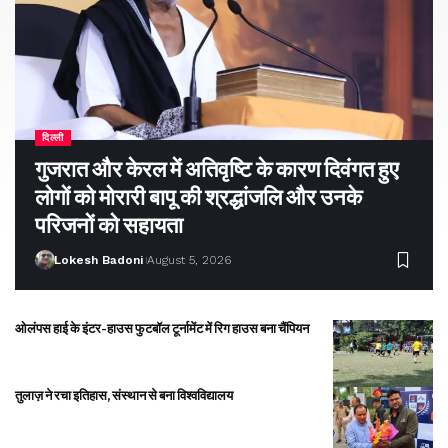
दिल्ली
गुजरात और केरल में अतिवृष्टि के कारण दिवंगत हुए
लोगों को मोरारी बापू की श्रद्धांजलि और उनके
परिजनों को सहायता
Lokesh Badoni
August 5, 2026
ओलंपस हाई के इंटर-हाउस फुटबॉल टूर्नामेंट में रिग हाउस बना चैंपियन
तुलाज़ ने रचा इतिहास, संस्थान से बना विश्वविद्यालय