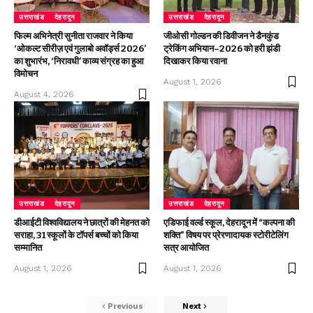
उत्तराखंड
देहरादून
उत्तराखंड
देहरादून
फिल्म अभिनेत्री सुनीता राजवार ने किया
जीओसी गोल्डन की डिवीजन ने डैनकुंड
‘ओकल्ट सीरीज़ एवं गुलाबो अवॉर्ड्स 2026’
ट्रेकिंग अभियान–2026 को हरी झंडी
का शुभारंभ, ‘निरावधी’ काव्य संग्रह का हुआ
दिखाकर किया रवाना
विमोचन
August 1, 2026
August 4, 2026
उत्तराखंड
देहरादून
उत्तराखंड
देहरादून
डीआईटी विश्वविद्यालय ने छात्रों की मेहनत को
एडिफाई वर्ल्ड स्कूल, देहरादून में “कल्पना की
सराहा, 31 स्कूलों के टॉपर्स बच्चों को किया
शक्ति” विषय पर प्रेरणादायक स्टोरीटेलिंग
सम्मानित
सत्र आयोजित
August 1, 2026
August 1, 2026
Previous
Next