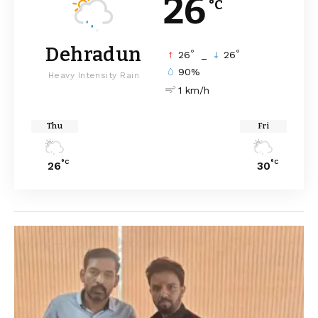
26
°C
Dehradun
°
°
26
_
26
90%
Heavy Intensity Rain
1 km/h
Thu
Fri
°C
°C
26
30