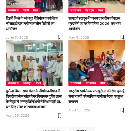
उत्तराखंड
टिहरी
शिक्षा
उत्तराखंड
देहरादून
शिक्षा
टिहरी जिले के जौनपुर में हिमोत्थान शैक्षिक
डायट देहरादून में ‘जनपद स्तरीय कौशलम
सोसाइटी द्वारा ग्रीष्मकालीन शिविरों का
प्रदर्शनी एवं प्रतियोगिता 2026’ का भव्य
आयोजन
आयोजन
June 11, 2026
May 9, 2026
उत्तराखंड
देहरादून
शिक्षा
उत्तरकाशी
उत्तराखंड
शिक्षा
पुरोला विधानसभा क्षेत्र के नौगांव बर्नीगाड में
राष्ट्रीय स्वयंसेवक संघ पुरोला की सेवा इकाई,
डिग्री कालेज खोलने पर विधायक दुर्गेश लाल
सेवा भारती की मासिक समीक्षा बैठक का हुआ
के नैतृत्व में जनप्रतिनिधियों ने शिक्षामंत्री डा.
समापन ,
धन सिंह रावत का जताया आभार
April 10, 2026
April 26, 2026