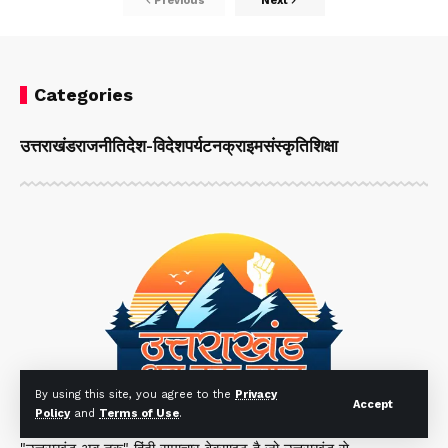
Previous
Next
Categories
उत्तराखंड
राजनीति
देश-विदेश
पर्यटन
क्राइम
संस्कृति
शिक्षा
By using this site, you agree to the
Privacy
Accept
Policy
and
Terms of Use
.