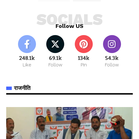
SOCIALS
Follow US
248.1k
69.1k
134k
54.3k
Like
Follow
Pin
Follow
राजनीति