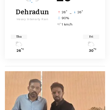
Dehradun
°
°
26
_
26
90%
Heavy Intensity Rain
1 km/h
Thu
Fri
°C
°C
26
30