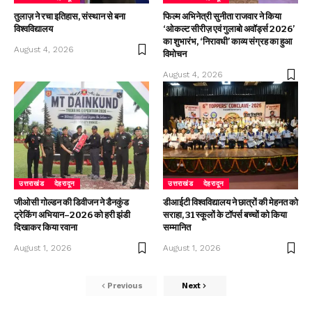
तुलाज़ ने रचा इतिहास, संस्थान से बना
फिल्म अभिनेत्री सुनीता राजवार ने किया
विश्वविद्यालय
‘ओकल्ट सीरीज़ एवं गुलाबो अवॉर्ड्स 2026’
का शुभारंभ, ‘निरावधी’ काव्य संग्रह का हुआ
August 4, 2026
विमोचन
August 4, 2026
उत्तराखंड
देहरादून
उत्तराखंड
देहरादून
जीओसी गोल्डन की डिवीजन ने डैनकुंड
डीआईटी विश्वविद्यालय ने छात्रों की मेहनत को
ट्रेकिंग अभियान–2026 को हरी झंडी
सराहा, 31 स्कूलों के टॉपर्स बच्चों को किया
दिखाकर किया रवाना
सम्मानित
August 1, 2026
August 1, 2026
Previous
Next