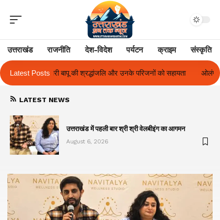
उत्तराखंड
राजनीति
देश-विदेश
पर्यटन
क्राइम
संस्कृति
 और उनके परिजनों को सहायता
Latest Posts
ओलंपस हाई के इंटर-हाउस फुटबॉल टूर्नामेंट में रिग ह
LATEST NEWS
का
उत्तराखंड में पहली बार श्री श्री वेलबीइंग का आगमन
August 6, 2026