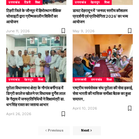
उत्तराखंड
टिहरी
शिक्षा
उत्तराखंड
देहरादून
शिक्षा
टिहरी जिले के जौनपुर में हिमोत्थान शैक्षिक
डायट देहरादून में ‘जनपद स्तरीय कौशलम
सोसाइटी द्वारा ग्रीष्मकालीन शिविरों का
प्रदर्शनी एवं प्रतियोगिता 2026’ का भव्य
आयोजन
आयोजन
June 11, 2026
May 9, 2026
उत्तराखंड
देहरादून
शिक्षा
उत्तरकाशी
उत्तराखंड
शिक्षा
पुरोला विधानसभा क्षेत्र के नौगांव बर्नीगाड में
राष्ट्रीय स्वयंसेवक संघ पुरोला की सेवा इकाई,
डिग्री कालेज खोलने पर विधायक दुर्गेश लाल
सेवा भारती की मासिक समीक्षा बैठक का हुआ
के नैतृत्व में जनप्रतिनिधियों ने शिक्षामंत्री डा.
समापन ,
धन सिंह रावत का जताया आभार
April 10, 2026
April 26, 2026
Previous
Next