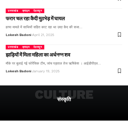
उत्तराखंड
क्राइम
देहरादून
फरार चल रहा कैदी मुठभेड़ में घायल
हत्या मामले में साथियों सहित काट रहा था उम्र कैद की सजा…
Lokesh Badoni
April 21, 2025
उत्तराखंड
क्राइम
देहरादून
झाड़ियों में मिला महिला का अर्धनग्न शव
मौके पर बुलाई गई फोरेंसिक टीम, जांच पड़ताल तेज ऋषिकेश । आईडीपीएल…
Lokesh Badoni
January 19, 2025
CULTURE
संस्कृति