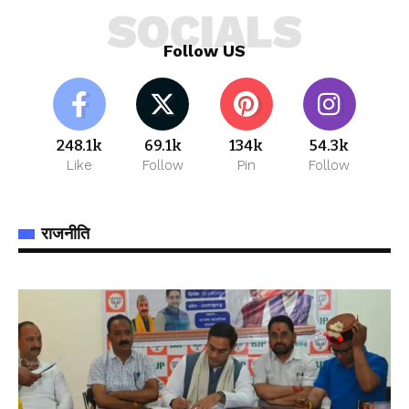
SOCIALS
Follow US
248.1k
69.1k
134k
54.3k
Like
Follow
Pin
Follow
राजनीति