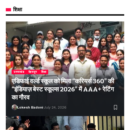
शिक्षा
उत्तराखंड
देहरादून
शिक्षा
एडिफाई वर्ल्ड स्कूल को मिला “करियर्स 360” की
“इंडियाज़ बेस्ट स्कूल्स 2026” में AAA+ रेटिंग
का गौरव
Lokesh Badoni
July 24, 2026