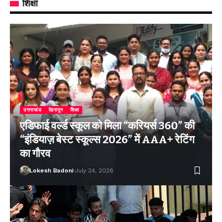
शिक्षा
उत्तराखंड
देहरादून
शिक्षा
एडिफाई वर्ल्ड स्कूल को मिला “करियर्स 360” की
“इंडियाज़ बेस्ट स्कूल्स 2026” में AAA+ रेटिंग
का गौरव
Lokesh Badoni
July 24, 2026