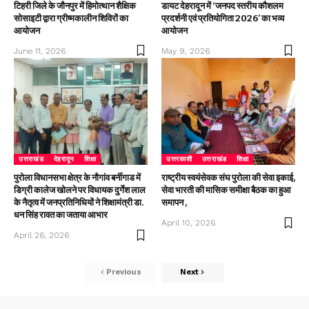
टिहरी जिले के जौनपुर में हिमोत्थान शैक्षिक
डायट देहरादून में ‘जनपद स्तरीय कौशलम
सोसाइटी द्वारा ग्रीष्मकालीन शिविरों का
प्रदर्शनी एवं प्रतियोगिता 2026’ का भव्य
आयोजन
आयोजन
June 11, 2026
May 9, 2026
उत्तराखंड
देहरादून
शिक्षा
उत्तरकाशी
उत्तराखंड
शिक्षा
पुरोला विधानसभा क्षेत्र के नौगांव बर्नीगाड में
राष्ट्रीय स्वयंसेवक संघ पुरोला की सेवा इकाई,
डिग्री कालेज खोलने पर विधायक दुर्गेश लाल
सेवा भारती की मासिक समीक्षा बैठक का हुआ
के नैतृत्व में जनप्रतिनिधियों ने शिक्षामंत्री डा.
समापन ,
धन सिंह रावत का जताया आभार
April 10, 2026
April 26, 2026
Previous
Next