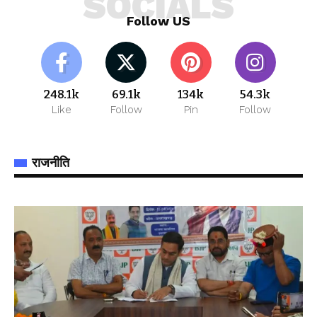
SOCIALS
Follow US
248.1k
69.1k
134k
54.3k
Like
Follow
Pin
Follow
राजनीति