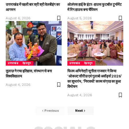
उत्तराखंड में पहली बार श्री श्री वेलबीइंग का
ओलंपस हाई के इंटर-हाउस फुटबॉल टूर्नामेंट
आगमन
में रिग हाउस बना चैंपियन
August 6, 2026
August 5, 2026
उत्तराखंड
देहरादून
उत्तराखंड
देहरादून
तुलाज़ ने रचा इतिहास, संस्थान से बना
फिल्म अभिनेत्री सुनीता राजवार ने किया
विश्वविद्यालय
‘ओकल्ट सीरीज़ एवं गुलाबो अवॉर्ड्स 2026’
का शुभारंभ, ‘निरावधी’ काव्य संग्रह का हुआ
August 4, 2026
विमोचन
August 4, 2026
Previous
Next