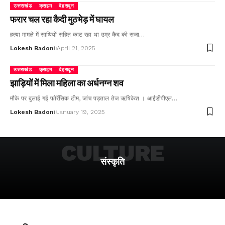
उत्तराखंड
क्राइम
देहरादून
फरार चल रहा कैदी मुठभेड़ में घायल
हत्या मामले में साथियों सहित काट रहा था उम्र कैद की सजा…
Lokesh Badoni
April 21, 2025
उत्तराखंड
क्राइम
देहरादून
झाड़ियों में मिला महिला का अर्धनग्न शव
मौके पर बुलाई गई फोरेंसिक टीम, जांच पड़ताल तेज ऋषिकेश । आईडीपीएल…
Lokesh Badoni
January 19, 2025
CULTURE
संस्कृति