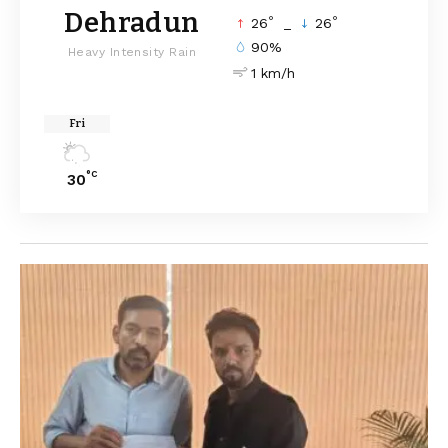
Dehradun
°
°
26
_
26
90%
Heavy Intensity Rain
1 km/h
Fri
°C
30