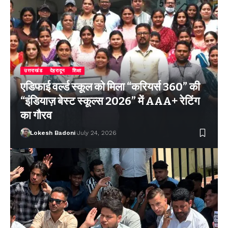
उत्तराखंड
देहरादून
शिक्षा
एडिफाई वर्ल्ड स्कूल को मिला “करियर्स 360” की
“इंडियाज़ बेस्ट स्कूल्स 2026” में AAA+ रेटिंग
का गौरव
Lokesh Badoni
July 24, 2026