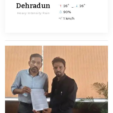
Dehradun
°
°
26
_
26
90%
Heavy Intensity Rain
1 km/h