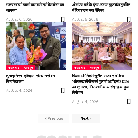
उत्तराखंड में पहली बार श्री श्री वेलबीइंग का
ओलंपस हाई के इंटर-हाउस फुटबॉल टूर्नामेंट
आगमन
में रिग हाउस बना चैंपियन
August 6, 2026
August 5, 2026
उत्तराखंड
देहरादून
उत्तराखंड
देहरादून
तुलाज़ ने रचा इतिहास, संस्थान से बना
फिल्म अभिनेत्री सुनीता राजवार ने किया
विश्वविद्यालय
‘ओकल्ट सीरीज़ एवं गुलाबो अवॉर्ड्स 2026’
का शुभारंभ, ‘निरावधी’ काव्य संग्रह का हुआ
August 4, 2026
विमोचन
August 4, 2026
Previous
Next