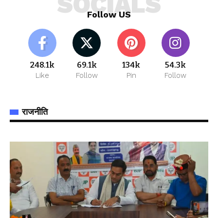
SOCIALS
Follow US
248.1k
69.1k
134k
54.3k
Like
Follow
Pin
Follow
राजनीति