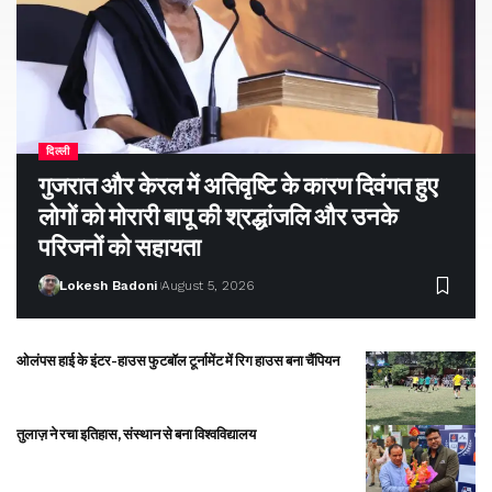
दिल्ली
गुजरात और केरल में अतिवृष्टि के कारण दिवंगत हुए
लोगों को मोरारी बापू की श्रद्धांजलि और उनके
परिजनों को सहायता
Lokesh Badoni
August 5, 2026
ओलंपस हाई के इंटर-हाउस फुटबॉल टूर्नामेंट में रिग हाउस बना चैंपियन
तुलाज़ ने रचा इतिहास, संस्थान से बना विश्वविद्यालय