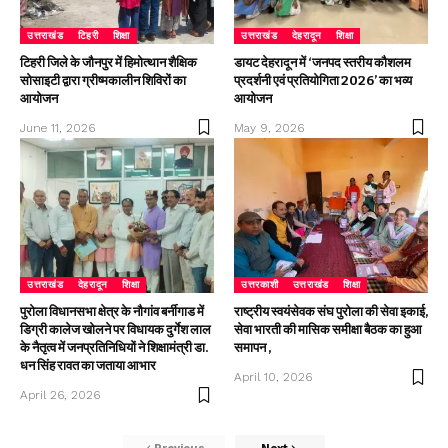
उत्तराखंड
टिहरी
शिक्षा
उत्तराखंड
देहरादून
शिक्षा
टिहरी जिले के जौनपुर में हिमोत्थान शैक्षिक
डायट देहरादून में ‘जनपद स्तरीय कौशलम
सोसाइटी द्वारा ग्रीष्मकालीन शिविरों का
प्रदर्शनी एवं प्रतियोगिता 2026’ का भव्य
आयोजन
आयोजन
June 11, 2026
May 9, 2026
उत्तराखंड
देहरादून
शिक्षा
उत्तरकाशी
उत्तराखंड
शिक्षा
पुरोला विधानसभा क्षेत्र के नौगांव बर्नीगाड में
राष्ट्रीय स्वयंसेवक संघ पुरोला की सेवा इकाई,
डिग्री कालेज खोलने पर विधायक दुर्गेश लाल
सेवा भारती की मासिक समीक्षा बैठक का हुआ
के नैतृत्व में जनप्रतिनिधियों ने शिक्षामंत्री डा.
समापन ,
धन सिंह रावत का जताया आभार
April 10, 2026
April 26, 2026