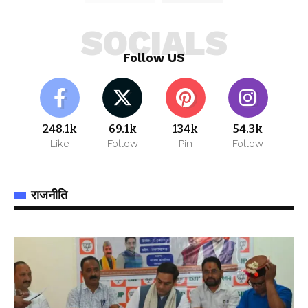
SOCIALS
Follow US
248.1k
69.1k
134k
54.3k
Like
Follow
Pin
Follow
राजनीति