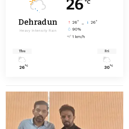
26
°C
Dehradun
°
°
26
_
26
90%
Heavy Intensity Rain
1 km/h
Thu
Fri
°C
°C
26
30