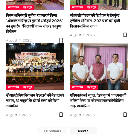
उत्तराखंड
देहरादून
उत्तराखंड
देहरादून
फिल्म अभिनेत्री सुनीता राजवार ने किया
जीओसी गोल्डन की डिवीजन ने डैनकुंड
‘ओकल्ट सीरीज़ एवं गुलाबो अवॉर्ड्स 2026’
ट्रेकिंग अभियान–2026 को हरी झंडी
का शुभारंभ, ‘निरावधी’ काव्य संग्रह का हुआ
दिखाकर किया रवाना
विमोचन
August 1, 2026
August 4, 2026
उत्तराखंड
देहरादून
उत्तराखंड
देहरादून
डीआईटी विश्वविद्यालय ने छात्रों की मेहनत को
एडिफाई वर्ल्ड स्कूल, देहरादून में “कल्पना की
सराहा, 31 स्कूलों के टॉपर्स बच्चों को किया
शक्ति” विषय पर प्रेरणादायक स्टोरीटेलिंग
सम्मानित
सत्र आयोजित
August 1, 2026
August 1, 2026
Previous
Next