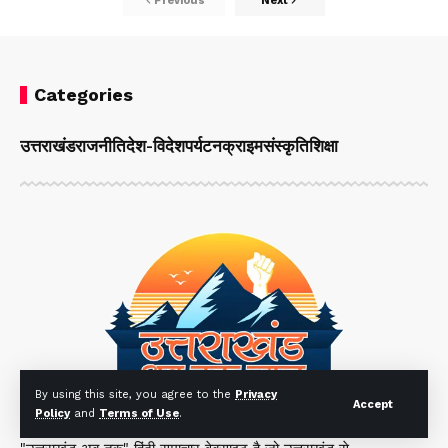
Previous
Next
Categories
उत्तराखंड
राजनीति
देश-विदेश
पर्यटन
क्राइम
संस्कृति
शिक्षा
By using this site, you agree to the
Privacy
Accept
Policy
and
Terms of Use
.