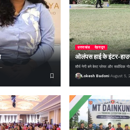
उत्तराखंड
देहरादून
न
ओलंपस हाई के इंटर-हाउस फ
ण…
शौर्य नेगी बने बेस्ट प्लेयर और सर्वाधिक
Lokesh Badoni
August 5,