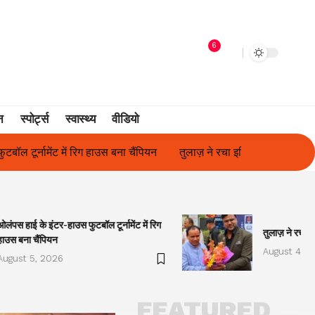
6
न
स्पोर्ट्स
स्वास्थ्य
वीडियो
तुलाज़ ने रचा इतिहास, संस्थान से बना विश्वविद्यालय
फिल्म अभिनेत्री सुनीत
ओलंपस हाई के इंटर-हाउस फुटबॉल टूर्नामेंट में रिग
तुलाज़ ने रचा इ
हाउस बना चैंपियन
August 4, 2
August 5, 2026
FEATURED