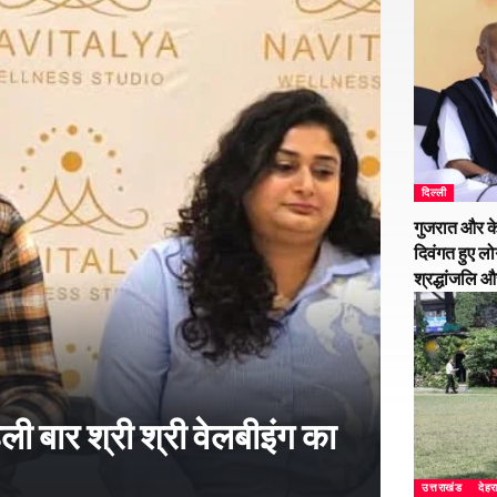
दिल्ली
गुजरात और के
दिवंगत हुए लो
श्रद्धांजलि 
हली बार श्री श्री वेलबीइंग का
उत्तराखंड
देहर