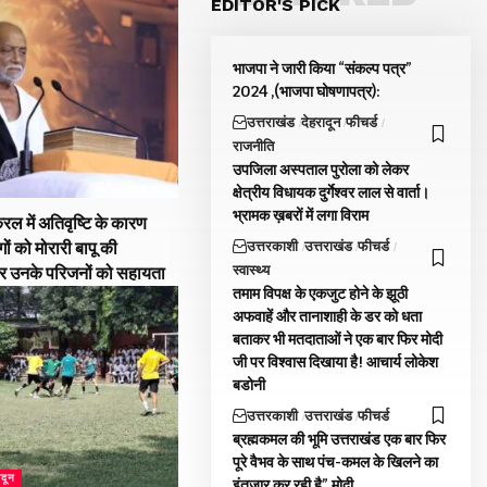
EDITOR'S PICK
भाजपा ने जारी किया “संकल्प पत्र”
2024 ,(भाजपा घोषणापत्र):
उत्तराखंड
देहरादून
फीचर्ड
राजनीति
उपजिला अस्पताल पुरोला को लेकर
क्षेत्रीय विधायक दुर्गेश्वर लाल से वार्ता।
भ्रामक ख़बरों में लगा विराम
रल में अतिवृष्टि के कारण
उत्तरकाशी
उत्तराखंड
फीचर्ड
गों को मोरारी बापू की
स्वास्थ्य
और उनके परिजनों को सहायता
तमाम विपक्ष के एकजुट होने के झूठी
अफवाहें और तानाशाही के डर को धता
बताकर भी मतदाताओं ने एक बार फिर मोदी
जी पर विश्वास दिखाया है! आचार्य लोकेश
बडोनी
उत्तरकाशी
उत्तराखंड
फीचर्ड
ब्रह्मकमल की भूमि उत्तराखंड एक बार फिर
पूरे वैभव के साथ पंच-कमल के खिलने का
ादून
इंतजार कर रही है” मोदी