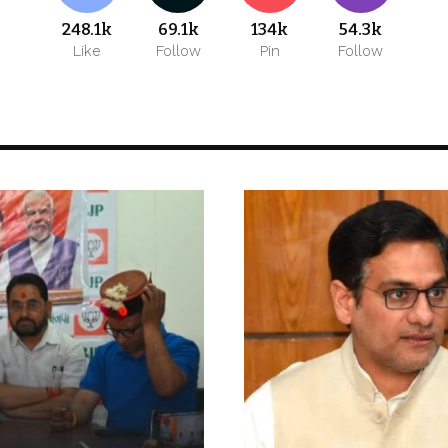
248.1k
69.1k
134k
54.3k
Like
Follow
Pin
Follow