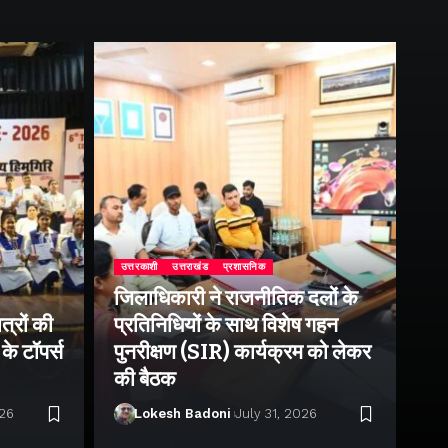
उत्तरकाशी
उत्तराखंड
प्रशासनिक
जिलाधिकारी ने राजनीतिक दलों के
उत्
त्रों की
प्रतिनिधियों के साथ विशेष गहन
राष
के टॉपर्स
पुनरीक्षण (SIR) कार्यक्रम को लेकर
उप
की बैठक
पर 
026
Lokesh Badoni
July 31, 2026