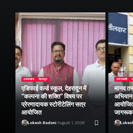
उत्तराखंड
देहरादून
उत्तरकाशी
उ
एडिफाई वर्ल्ड स्कूल, देहरादून में
मानव तस
“कल्पना की शक्ति” विषय पर
अभियान 
प्रेरणादायक स्टोरीटेलिंग सत्र
आयोजित क
ा
आयोजित
जागरूक
Lokesh Badoni
August 1, 2026
Lokes