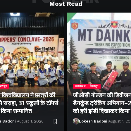
Most Read
ेहरादून
उत्तराखंड
देहरादून
िश्वविद्यालय ने छात्रों की
जीओसी गोल्डन की डिवीजन
 सराहा, 31 स्कूलों के टॉपर्स
डैनकुंड ट्रेकिंग अभियान
ो किया सम्मानित
को हरी झंडी दिखाकर किया
h Badoni
August 1, 2026
Lokesh Badoni
August 1, 2