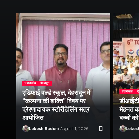
उत्तराखंड
देहरादून
एडिफाई वर्ल्ड स्कूल, देहरादून में
उत्तराखंड
द
“कल्पना की शक्ति” विषय पर
डीआईटी व
ॉल
प्रेरणादायक स्टोरीटेलिंग सत्र
मेहनत को
आयोजित
बच्चों क
Lokesh Badoni
August 1, 2026
Lokes