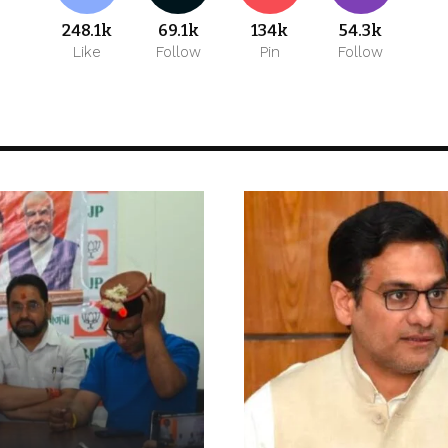
248.1k
69.1k
134k
54.3k
Like
Follow
Pin
Follow