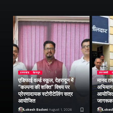
उत्तराखंड
देहरादून
उत्तरकाशी
उ
एडिफाई वर्ल्ड स्कूल, देहरादून में
मानव तस
“कल्पना की शक्ति” विषय पर
अभियान 
प्रेरणादायक स्टोरीटेलिंग सत्र
आयोजित क
ा
आयोजित
जागरूक
Lokesh Badoni
August 1, 2026
Lokes