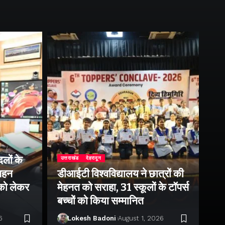
लों के
उत्तराखंड
देहरादून
उत्
 गहन
डीआईटी विश्वविद्यालय ने छात्रों की
राष
 को लेकर
मेहनत को सराहा, 31 स्कूलों के टॉपर्स
उप
बच्चों को किया सम्मानित
पर 
6
Lokesh Badoni
August 1, 2026