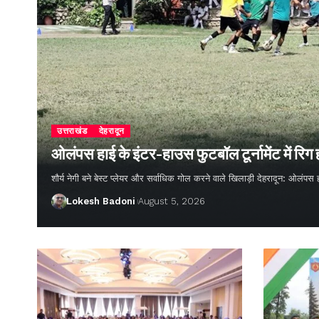
उत्तराखंड
देहरादून
ओलंपस हाई के इंटर-हाउस फुटबॉल टूर्नामेंट में रिग
शौर्य नेगी बने बेस्ट प्लेयर और सर्वाधिक गोल करने वाले खिलाड़ी देहरादून: ओलंपस 
Lokesh Badoni
August 5, 2026