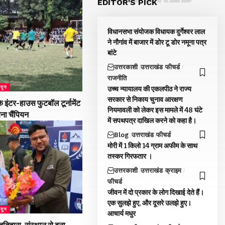
EDITOR'S PICK
विधानसभा संयोजक विधायक दुर्गेश्वर लाल
ने नौगांव में बाजार में डोर टू डोर नमूना पत्र
बांटे
उत्तरकाशी
उत्तराखंड
फीचर्ड
राजनीति
ादून
उच्च न्यायालय की एकलपीठ ने राज्य
सरकार से निकाय चुनाव आरक्षण
 इंटर-हाउस फुटबॉल टूर्नामेंट
नियमावली को लेकर इस मामले में 48 घंटे
बना चैंपियन
में सपथपत्र दाखिल करने को कहा है।
Blog
उत्तराखंड
फीचर्ड
मोरी में 1 किलो 14 ग्राम अफीम के साथ
तस्कर गिरफतार ।
उत्तरकाशी
उत्तराखंड
क्राइम
फीचर्ड
जीवन में दो प्रकार के लोग दिखाई देते हैं।
एक सुलझे हुए, और दूसरे उलझे हुए।
ादून
आचार्य मधुर