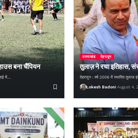
उत्तराखंड
देहरादून
 हाउस बना चैंपियन
तुलाज़ ने रचा इतिहास, सं
हाई में…
देहरादून : वर्ष 2006 में स्थापित तुलाज़
Lokesh Badoni
August 4,