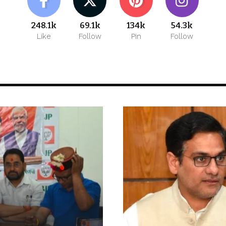
248.1k
69.1k
134k
54.3k
Like
Follow
Pin
Follow