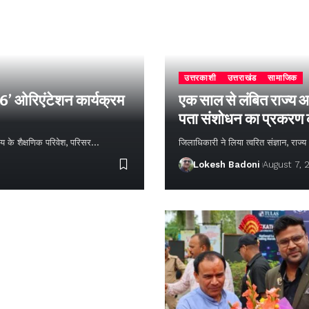
उत्तरकाशी
उत्तराखंड
सामाजिक
26’ ओरिएंटेशन कार्यक्रम
एक साल से लंबित राज्य आ
पता संशोधन का प्रकरण
्यालय के शैक्षणिक परिवेश, परिसर…
जिलाधिकारी ने लिया त्वरित संज्ञान, राज
Lokesh Badoni
August 7, 