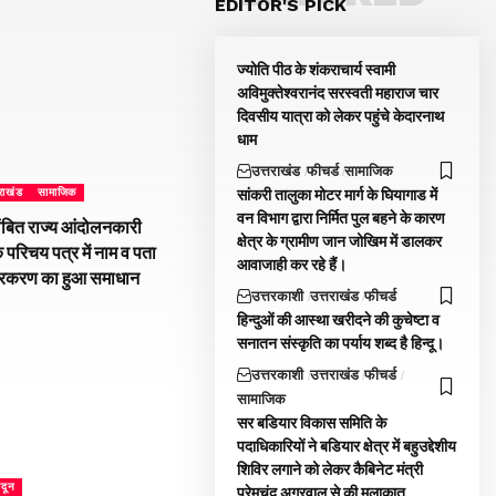
EDITOR'S PICK
ज्योति पीठ के शंकराचार्य स्वामी
अविमुक्तेश्वरानंद सरस्वती महाराज चार
दिवसीय यात्रा को लेकर पहुंचे केदारनाथ
धाम
उत्तराखंड
फीचर्ड
सामाजिक
सांकरी तालुका मोटर मार्ग के घियागाड में
तराखंड
सामाजिक
वन विभाग द्वारा निर्मित पुल बहने के कारण
ंबित राज्य आंदोलनकारी
क्षेत्र के ग्रामीण जान जोखिम में डालकर
े परिचय पत्र में नाम व पता
आवाजाही कर रहे हैं।
्रकरण का हुआ समाधान
उत्तरकाशी
उत्तराखंड
फीचर्ड
हिन्दुओं की आस्था खरीदने की कुचेष्टा व
सनातन संस्कृति का पर्याय शब्द है हिन्दू।
उत्तरकाशी
उत्तराखंड
फीचर्ड
सामाजिक
सर बडियार विकास समिति के
पदाधिकारियों ने बडियार क्षेत्र में बहुउद्देशीय
शिविर लगाने को लेकर कैबिनेट मंत्री
ादून
प्रेमचंद अग्रवाल से की मुलाकात