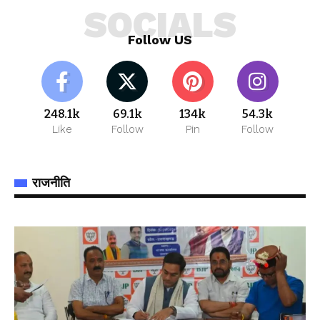
SOCIALS
Follow US
248.1k
69.1k
134k
54.3k
Like
Follow
Pin
Follow
राजनीति