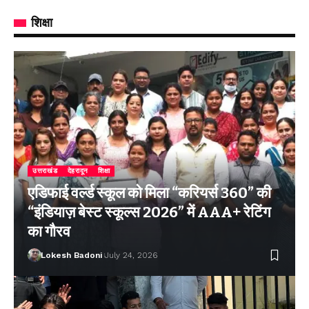
शिक्षा
उत्तराखंड
देहरादून
शिक्षा
एडिफाई वर्ल्ड स्कूल को मिला “करियर्स 360” की
“इंडियाज़ बेस्ट स्कूल्स 2026” में AAA+ रेटिंग
का गौरव
Lokesh Badoni
July 24, 2026