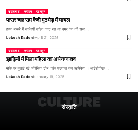
उत्तराखंड
क्राइम
देहरादून
फरार चल रहा कैदी मुठभेड़ में घायल
हत्या मामले में साथियों सहित काट रहा था उम्र कैद की सजा…
Lokesh Badoni
April 21, 2025
उत्तराखंड
क्राइम
देहरादून
झाड़ियों में मिला महिला का अर्धनग्न शव
मौके पर बुलाई गई फोरेंसिक टीम, जांच पड़ताल तेज ऋषिकेश । आईडीपीएल…
Lokesh Badoni
January 19, 2025
CULTURE
संस्कृति