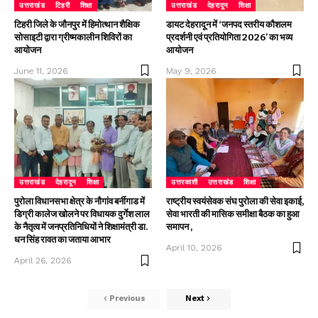
उत्तराखंड
टिहरी
शिक्षा
उत्तराखंड
देहरादून
शिक्षा
टिहरी जिले के जौनपुर में हिमोत्थान शैक्षिक
डायट देहरादून में ‘जनपद स्तरीय कौशलम
सोसाइटी द्वारा ग्रीष्मकालीन शिविरों का
प्रदर्शनी एवं प्रतियोगिता 2026’ का भव्य
आयोजन
आयोजन
June 11, 2026
May 9, 2026
उत्तराखंड
देहरादून
शिक्षा
उत्तरकाशी
उत्तराखंड
शिक्षा
पुरोला विधानसभा क्षेत्र के नौगांव बर्नीगाड में
राष्ट्रीय स्वयंसेवक संघ पुरोला की सेवा इकाई,
डिग्री कालेज खोलने पर विधायक दुर्गेश लाल
सेवा भारती की मासिक समीक्षा बैठक का हुआ
के नैतृत्व में जनप्रतिनिधियों ने शिक्षामंत्री डा.
समापन ,
धन सिंह रावत का जताया आभार
April 10, 2026
April 26, 2026
Previous
Next