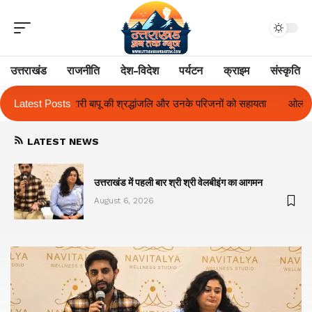
उत्तराखंड
राजनीति
देश-विदेश
पर्यटन
क्राइम
संस्कृति
लि और उनके परिजनों को सहायता
Latest Posts
ओलंपस हाई के इंटर-हाउस फुटबॉल टूर्नामेंट में रिग
LATEST NEWS
का
उत्तराखंड में पहली बार श्री श्री वेलबीइंग का आगमन
August 6, 2026