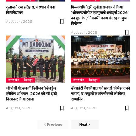
तुलाज़ ने रचा इतिहास, संस्थान से बना
फिल्म अभिनेत्री सुनीता राजवार ने किया
विश्वविद्यालय
‘ओकल्ट सीरीज़ एवं गुलाबो अवॉर्ड्स 2026’
का शुभारंभ, ‘निरावधी’ काव्य संग्रह का हुआ
August 4, 2026
विमोचन
August 4, 2026
उत्तराखंड
देहरादून
उत्तराखंड
देहरादून
जीओसी गोल्डन की डिवीजन ने डैनकुंड
डीआईटी विश्वविद्यालय ने छात्रों की मेहनत को
ट्रेकिंग अभियान–2026 को हरी झंडी
सराहा, 31 स्कूलों के टॉपर्स बच्चों को किया
दिखाकर किया रवाना
सम्मानित
August 1, 2026
August 1, 2026
Previous
Next