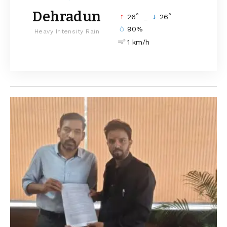
Dehradun
°
°
26
_
26
90%
Heavy Intensity Rain
1 km/h