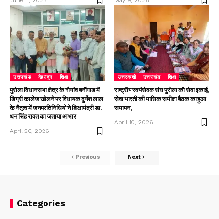
June 11, 2026
May 9, 2026
उत्तराखंड
देहरादून
शिक्षा
उत्तरकाशी
उत्तराखंड
शिक्षा
पुरोला विधानसभा क्षेत्र के नौगांव बर्नीगाड में
राष्ट्रीय स्वयंसेवक संघ पुरोला की सेवा इकाई,
डिग्री कालेज खोलने पर विधायक दुर्गेश लाल
सेवा भारती की मासिक समीक्षा बैठक का हुआ
के नैतृत्व में जनप्रतिनिधियों ने शिक्षामंत्री डा.
समापन ,
धन सिंह रावत का जताया आभार
April 10, 2026
April 26, 2026
Previous
Next
Categories