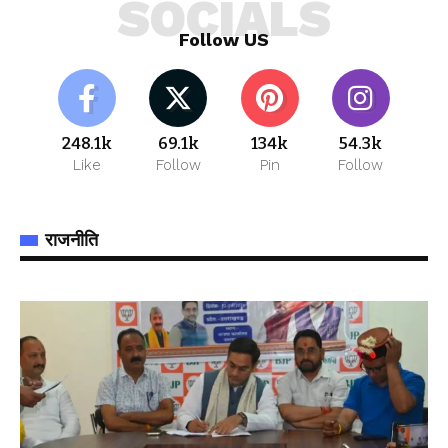
SOCIALS
Follow US
248.1k
69.1k
134k
54.3k
Like
Follow
Pin
Follow
राजनीति