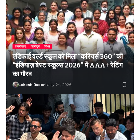
उत्तराखंड
देहरादून
शिक्षा
एडिफाई वर्ल्ड स्कूल को मिला “करियर्स 360” की
“इंडियाज़ बेस्ट स्कूल्स 2026” में AAA+ रेटिंग
का गौरव
Lokesh Badoni
July 24, 2026