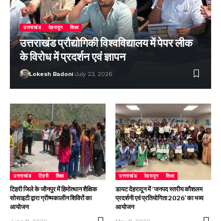
उत्तराखंड
देहरादून
शिक्षा
उत्तराखंड प्रौद्योगिकी विश्वविद्यालय में पेपर लीक
के विरोध में प्रदर्शन एवं ज्ञापन
Lokesh Badoni
July 23, 2026
उत्तराखंड
टिहरी
शिक्षा
उत्तराखंड
देहरादून
शिक्षा
टिहरी जिले के जौनपुर में हिमोत्थान शैक्षिक
डायट देहरादून में ‘जनपद स्तरीय कौशलम
सोसाइटी द्वारा ग्रीष्मकालीन शिविरों का
प्रदर्शनी एवं प्रतियोगिता 2026’ का भव्य
आयोजन
आयोजन