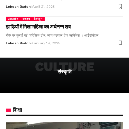
Lokesh Badoni
April 21, 2025
उत्तराखंड
क्राइम
देहरादून
झाड़ियों में मिला महिला का अर्धनग्न शव
मौके पर बुलाई गई फोरेंसिक टीम, जांच पड़ताल तेज ऋषिकेश । आईडीपीएल…
Lokesh Badoni
January 19, 2025
CULTURE
संस्कृति
शिक्षा