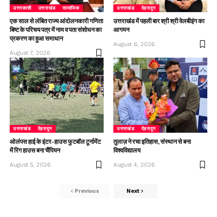
उत्तरकाशी
उत्तराखंड
सामाजिक
उत्तराखंड
देहरादून
एक साल से लंबित राज्य आंदोलनकारी गणिता
उत्तराखंड में पहली बार श्री श्री वेलबीइंग का
बिष्ट के परिचय पत्र में नाम व पता संशोधन का
आगमन
प्रकरण का हुआ समाधान
August 6, 2026
August 7, 2026
उत्तराखंड
देहरादून
उत्तराखंड
देहरादून
ओलंपस हाई के इंटर-हाउस फुटबॉल टूर्नामेंट
तुलाज़ ने रचा इतिहास, संस्थान से बना
में रिग हाउस बना चैंपियन
विश्वविद्यालय
August 5, 2026
August 4, 2026
Previous
Next