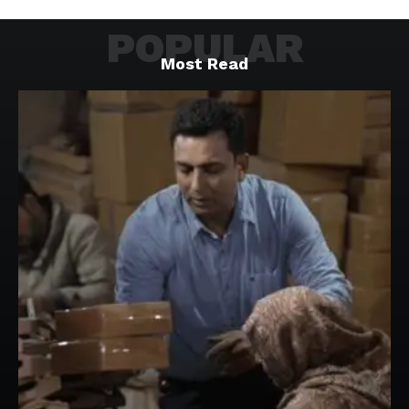
POPULAR
Most Read