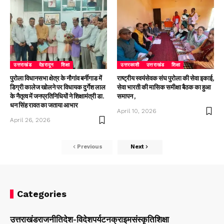
उत्तराखंड
देहरादून
शिक्षा
उत्तरकाशी
उत्तराखंड
शिक्षा
पुरोला विधानसभा क्षेत्र के नौगांव बर्नीगाड में
राष्ट्रीय स्वयंसेवक संघ पुरोला की सेवा इकाई,
डिग्री कालेज खोलने पर विधायक दुर्गेश लाल
सेवा भारती की मासिक समीक्षा बैठक का हुआ
के नैतृत्व में जनप्रतिनिधियों ने शिक्षामंत्री डा.
समापन ,
धन सिंह रावत का जताया आभार
April 10, 2026
April 26, 2026
Previous
Next
Categories
उत्तराखंड
राजनीति
देश-विदेश
पर्यटन
क्राइम
संस्कृति
शिक्षा