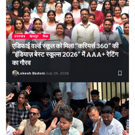
उत्तराखंड
देहरादून
शिक्षा
एडिफाई वर्ल्ड स्कूल को मिला “करियर्स 360” की
“इंडियाज़ बेस्ट स्कूल्स 2026” में AAA+ रेटिंग
का गौरव
Lokesh Badoni
July 24, 2026