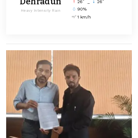
Dehradun
°
°
26
_
26
90%
Heavy Intensity Rain
1 km/h