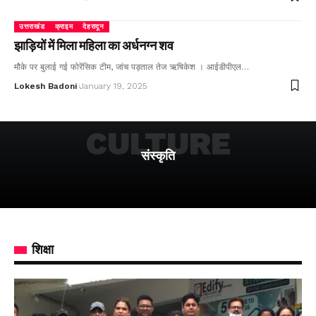
उत्तराखंड
क्राइम
देहरादून
झाड़ियों में मिला महिला का अर्धनग्न शव
मौके पर बुलाई गई फोरेंसिक टीम, जांच पड़ताल तेज ऋषिकेश । आईडीपीएल…
Lokesh Badoni
January 19, 2025
CULTURE
संस्कृति
शिक्षा