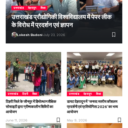
उत्तराखंड
देहरादून
शिक्षा
उत्तराखंड प्रौद्योगिकी विश्वविद्यालय में पेपर लीक
के विरोध में प्रदर्शन एवं ज्ञापन
Lokesh Badoni
July 23, 2026
उत्तराखंड
टिहरी
शिक्षा
उत्तराखंड
देहरादून
शिक्षा
टिहरी जिले के जौनपुर में हिमोत्थान शैक्षिक
डायट देहरादून में ‘जनपद स्तरीय कौशलम
सोसाइटी द्वारा ग्रीष्मकालीन शिविरों का
प्रदर्शनी एवं प्रतियोगिता 2026’ का भव्य
आयोजन
आयोजन
June 11, 2026
May 9, 2026