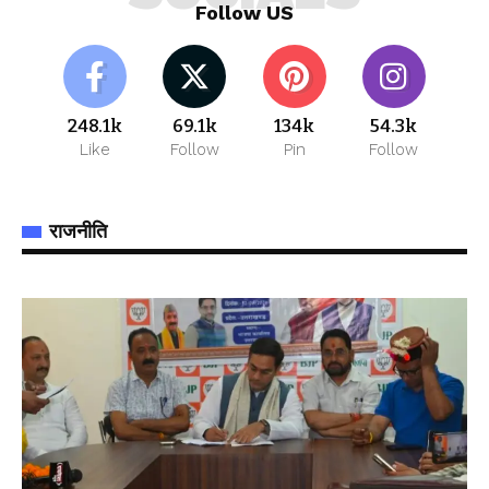
Follow US
248.1k
69.1k
134k
54.3k
Like
Follow
Pin
Follow
राजनीति