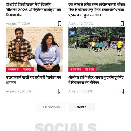
डीआईटी विश्वविद्यालय ने दो दिवसीय
एक साल से लंबित राज्य आंदोलनकारी गणिता
‘दीक्षारंभ 2026’ ओरिएंटेशन कार्यक्रम का
बिष्ट के परिचय पत्र में नाम व पता संशोधन का
किया आयोजन
प्रकरण का हुआ समाधान
August 7, 2026
August 7, 2026
उत्तराखंड
देहरादून
उत्तराखंड
देहरादून
उत्तराखंड में पहली बार श्री श्री वेलबीइंग का
ओलंपस हाई के इंटर-हाउस फुटबॉल टूर्नामेंट
आगमन
में रिग हाउस बना चैंपियन
August 6, 2026
August 5, 2026
Previous
Next
SOCIALS