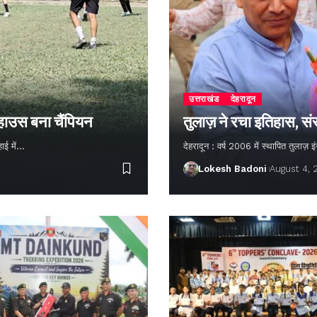
उत्तराखंड
देहरादून
 हाउस बना चैंपियन
तुलाज़ ने रचा इतिहास, सं
हाई में…
देहरादून : वर्ष 2006 में स्थापित तुलाज़
Lokesh Badoni
August 4,