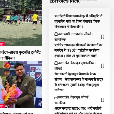
EDITOR'S PICK
यमनोत्री विधानसभा क्षेत्र में अतिवृष्टि से
प्रभावित गांवों का जिला पंचायत दीपक
बिजल्वाण ने किया दौरा।
उत्तरकाशी
उत्तराखंड
फीचर्ड
सामाजिक
ादून
प्रांतीय रक्षक दल पीआरडी के जवानों का
मानदेय में *(₹80)* प्रतिदिन का किया
 इंटर-हाउस फुटबॉल टूर्नामेंट
इजाफा। खेल एवं युवा कल्याण मंत्री
बना चैंपियन
उत्तराखंड
देहरादून
प्रशासनिक
फीचर्ड
सेवा भारती देहरादून विभाग के बैठक
संपन्न। सेवा समरसता के माध्यम से राष्ट्र
के बने सजग प्रहरी।क्षेत्र सेवाप्रमुख
धनीराम
उत्तराखंड
देहरादून
फीचर्ड
सामाजिक
ादून
अटल उत्कृष्ट रा0इ0का0 धारी कलोगी
वार्षिकोत्सव बड़े हर्ष और उल्लास के साथ