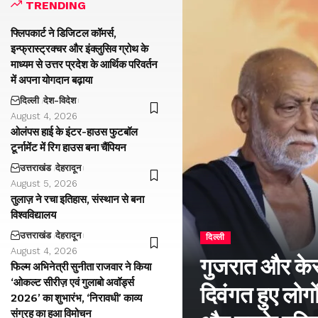
TRENDING
फ्लिपकार्ट ने डिजिटल कॉमर्स,
इन्फ्रास्ट्रक्चर और इंक्लुसिव ग्रोथ के
माध्यम से उत्तर प्रदेश के आर्थिक परिवर्तन
में अपना योगदान बढ़ाया
दिल्ली
देश-विदेश
August 4, 2026
ओलंपस हाई के इंटर-हाउस फुटबॉल
टूर्नामेंट में रिग हाउस बना चैंपियन
उत्तराखंड
देहरादून
August 5, 2026
तुलाज़ ने रचा इतिहास, संस्थान से बना
विश्वविद्यालय
उत्तराखंड
देहरादून
दिल्ली
August 4, 2026
गुजरात और केरल
फिल्म अभिनेत्री सुनीता राजवार ने किया
‘ओकल्ट सीरीज़ एवं गुलाबो अवॉर्ड्स
दिवंगत हुए लोगों
2026’ का शुभारंभ, ‘निरावधी’ काव्य
संग्रह का हुआ विमोचन