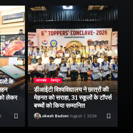
लों के
उत्तराखंड
देहरादून
उत्
 गहन
डीआईटी विश्वविद्यालय ने छात्रों की
राष
 को लेकर
मेहनत को सराहा, 31 स्कूलों के टॉपर्स
उप
बच्चों को किया सम्मानित
पर 
6
Lokesh Badoni
August 1, 2026