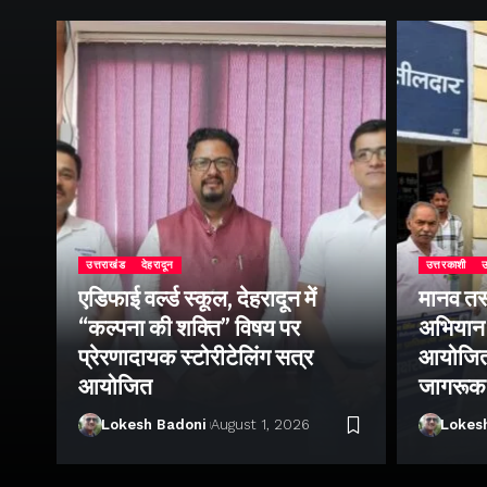
उत्तराखंड
देहरादून
उत्तरकाशी
उ
एडिफाई वर्ल्ड स्कूल, देहरादून में
मानव तस
“कल्पना की शक्ति” विषय पर
अभियान 
प्रेरणादायक स्टोरीटेलिंग सत्र
आयोजित क
ा
आयोजित
जागरूक
Lokesh Badoni
August 1, 2026
Lokes