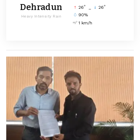
Dehradun
°
°
26
_
26
90%
Heavy Intensity Rain
1 km/h