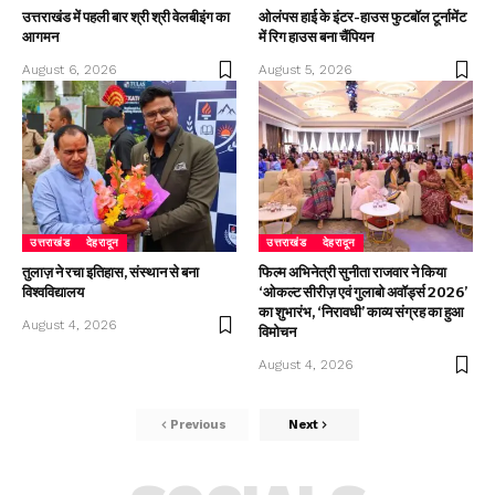
उत्तराखंड में पहली बार श्री श्री वेलबीइंग का
ओलंपस हाई के इंटर-हाउस फुटबॉल टूर्नामेंट
आगमन
में रिग हाउस बना चैंपियन
August 6, 2026
August 5, 2026
उत्तराखंड
देहरादून
उत्तराखंड
देहरादून
तुलाज़ ने रचा इतिहास, संस्थान से बना
फिल्म अभिनेत्री सुनीता राजवार ने किया
विश्वविद्यालय
‘ओकल्ट सीरीज़ एवं गुलाबो अवॉर्ड्स 2026’
का शुभारंभ, ‘निरावधी’ काव्य संग्रह का हुआ
August 4, 2026
विमोचन
August 4, 2026
Previous
Next