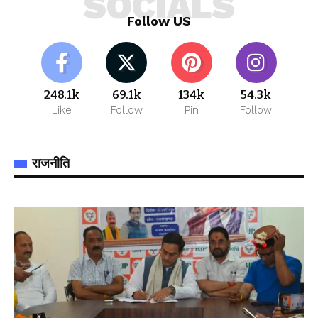
SOCIALS
Follow US
248.1k
69.1k
134k
54.3k
Like
Follow
Pin
Follow
राजनीति