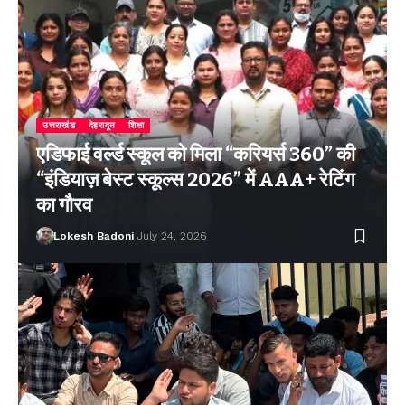
उत्तराखंड
देहरादून
शिक्षा
एडिफाई वर्ल्ड स्कूल को मिला “करियर्स 360” की
“इंडियाज़ बेस्ट स्कूल्स 2026” में AAA+ रेटिंग
का गौरव
Lokesh Badoni
July 24, 2026