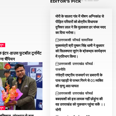
EDITOR'S PICK
मोरी के सालरा गांव में भीषण अग्निकांड से
पीड़ित परिवारों को क्षेत्रीय विधायक
दुर्गेश्वर लाल ने कि मुलाकात हर संभव मदद
का दिया भरोसा।
उत्तरकाशी
फीचर्ड
सामाजिक
मुख्यमंत्री श्री पुष्कर सिंह धामी ने बुधवार
ादून
को सिलक्यारा सुरंग के ब्रेकथ्रू कार्यक्रम
 इंटर-हाउस फुटबॉल टूर्नामेंट
में प्रतिभाग किया।
बना चैंपियन
उत्तरकाशी
उत्तराखंड
फीचर्ड
राजनीति
गंगोत्री राष्ट्रीय राजमार्ग पर डबरानी के
पास पहाड़ी से पत्थर गिरने से 01 व्यक्ति
की मृत्यु आठ घायल
उत्तरकाशी
उत्तराखंड
फीचर्ड
बबदमाशों को इस लायक नहीं छोड़ूंगा की
वह उत्तराखंड को नुकसान पहुंचा सकें ।।
ादून
योगी