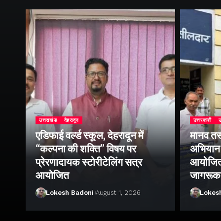
उत्तराखंड
देहरादून
उत्तरकाशी
उ
एडिफाई वर्ल्ड स्कूल, देहरादून में
मानव तस
“कल्पना की शक्ति” विषय पर
अभियान 
प्रेरणादायक स्टोरीटेलिंग सत्र
आयोजित क
ा
आयोजित
जागरूक
Lokesh Badoni
August 1, 2026
Lokes