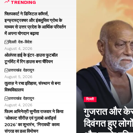
TRENDING
फ्लिपकार्ट ने डिजिटल कॉमर्स,
इन्फ्रास्ट्रक्चर और इंक्लुसिव ग्रोथ के
माध्यम से उत्तर प्रदेश के आर्थिक परिवर्तन
में अपना योगदान बढ़ाया
दिल्ली
देश-विदेश
August 4, 2026
ओलंपस हाई के इंटर-हाउस फुटबॉल
टूर्नामेंट में रिग हाउस बना चैंपियन
उत्तराखंड
देहरादून
August 5, 2026
तुलाज़ ने रचा इतिहास, संस्थान से बना
विश्वविद्यालय
उत्तराखंड
देहरादून
दिल्ली
August 4, 2026
गुजरात और केरल
फिल्म अभिनेत्री सुनीता राजवार ने किया
‘ओकल्ट सीरीज़ एवं गुलाबो अवॉर्ड्स
दिवंगत हुए लोगों
2026’ का शुभारंभ, ‘निरावधी’ काव्य
संग्रह का हुआ विमोचन