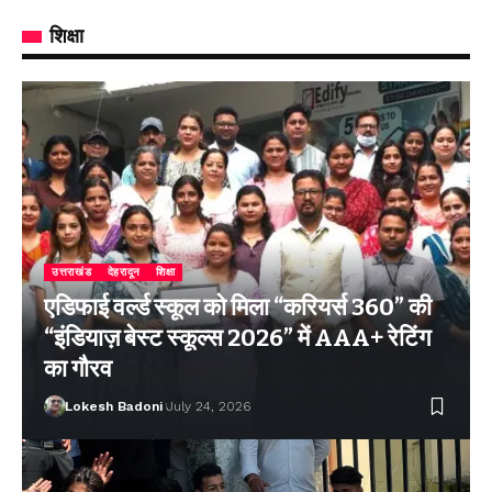
शिक्षा
उत्तराखंड
देहरादून
शिक्षा
एडिफाई वर्ल्ड स्कूल को मिला “करियर्स 360” की
“इंडियाज़ बेस्ट स्कूल्स 2026” में AAA+ रेटिंग
का गौरव
Lokesh Badoni
July 24, 2026