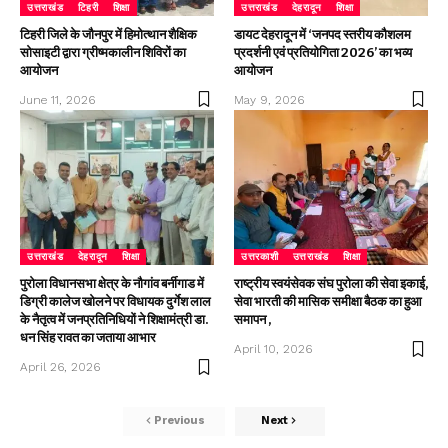
उत्तराखंड
टिहरी
शिक्षा
उत्तराखंड
देहरादून
शिक्षा
टिहरी जिले के जौनपुर में हिमोत्थान शैक्षिक
डायट देहरादून में ‘जनपद स्तरीय कौशलम
सोसाइटी द्वारा ग्रीष्मकालीन शिविरों का
प्रदर्शनी एवं प्रतियोगिता 2026’ का भव्य
आयोजन
आयोजन
June 11, 2026
May 9, 2026
उत्तराखंड
देहरादून
शिक्षा
उत्तरकाशी
उत्तराखंड
शिक्षा
पुरोला विधानसभा क्षेत्र के नौगांव बर्नीगाड में
राष्ट्रीय स्वयंसेवक संघ पुरोला की सेवा इकाई,
डिग्री कालेज खोलने पर विधायक दुर्गेश लाल
सेवा भारती की मासिक समीक्षा बैठक का हुआ
के नैतृत्व में जनप्रतिनिधियों ने शिक्षामंत्री डा.
समापन ,
धन सिंह रावत का जताया आभार
April 10, 2026
April 26, 2026
Previous
Next