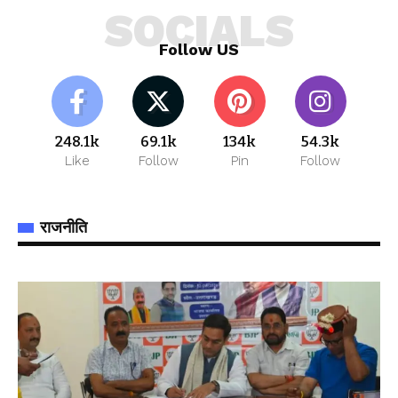
SOCIALS
Follow US
248.1k
69.1k
134k
54.3k
Like
Follow
Pin
Follow
राजनीति