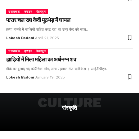
उत्तराखंड
क्राइम
देहरादून
फरार चल रहा कैदी मुठभेड़ में घायल
हत्या मामले में साथियों सहित काट रहा था उम्र कैद की सजा…
Lokesh Badoni
April 21, 2025
उत्तराखंड
क्राइम
देहरादून
झाड़ियों में मिला महिला का अर्धनग्न शव
मौके पर बुलाई गई फोरेंसिक टीम, जांच पड़ताल तेज ऋषिकेश । आईडीपीएल…
Lokesh Badoni
January 19, 2025
CULTURE
संस्कृति