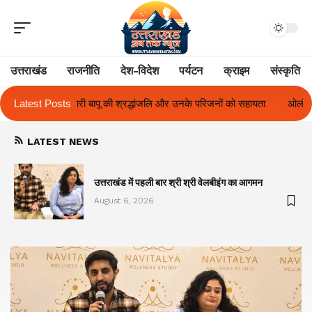
उत्तराखंड
राजनीति
देश-विदेश
पर्यटन
क्राइम
संस्कृति
जलि और उनके परिजनों को सहायता
Latest Posts
ओलंपस हाई के इंटर-हाउस फुटबॉल टूर्नामेंट में रि
LATEST NEWS
का
उत्तराखंड में पहली बार श्री श्री वेलबीइंग का आगमन
August 6, 2026