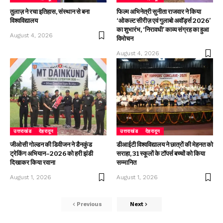
तुलाज़ ने रचा इतिहास, संस्थान से बना
फिल्म अभिनेत्री सुनीता राजवार ने किया
विश्वविद्यालय
‘ओकल्ट सीरीज़ एवं गुलाबो अवॉर्ड्स 2026’
का शुभारंभ, ‘निरावधी’ काव्य संग्रह का हुआ
August 4, 2026
विमोचन
August 4, 2026
उत्तराखंड
देहरादून
उत्तराखंड
देहरादून
जीओसी गोल्डन की डिवीजन ने डैनकुंड
डीआईटी विश्वविद्यालय ने छात्रों की मेहनत को
ट्रेकिंग अभियान–2026 को हरी झंडी
सराहा, 31 स्कूलों के टॉपर्स बच्चों को किया
दिखाकर किया रवाना
सम्मानित
August 1, 2026
August 1, 2026
Previous
Next