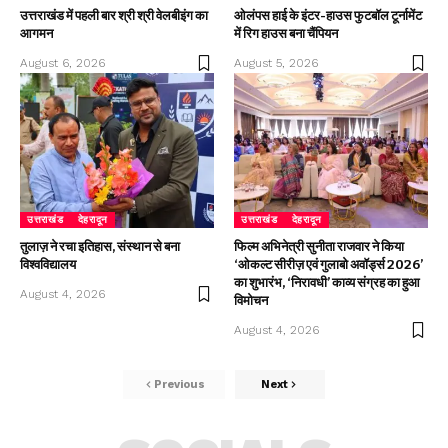
उत्तराखंड में पहली बार श्री श्री वेलबीइंग का
ओलंपस हाई के इंटर-हाउस फुटबॉल टूर्नामेंट
आगमन
में रिग हाउस बना चैंपियन
August 6, 2026
August 5, 2026
उत्तराखंड
देहरादून
उत्तराखंड
देहरादून
तुलाज़ ने रचा इतिहास, संस्थान से बना
फिल्म अभिनेत्री सुनीता राजवार ने किया
विश्वविद्यालय
‘ओकल्ट सीरीज़ एवं गुलाबो अवॉर्ड्स 2026’
का शुभारंभ, ‘निरावधी’ काव्य संग्रह का हुआ
August 4, 2026
विमोचन
August 4, 2026
Previous
Next