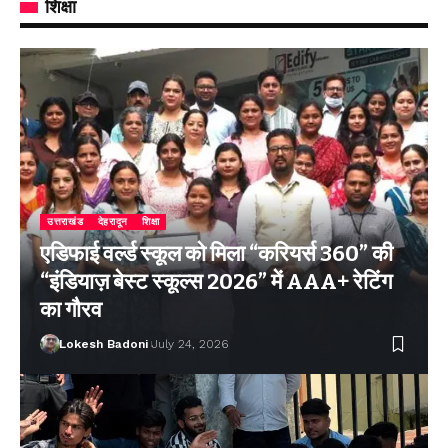
शिक्षा
उत्तराखंड
देहरादून
शिक्षा
एडिफाई वर्ल्ड स्कूल को मिला “करियर्स 360” की
“इंडियाज़ बेस्ट स्कूल्स 2026” में AAA+ रेटिंग
का गौरव
Lokesh Badoni
July 24, 2026