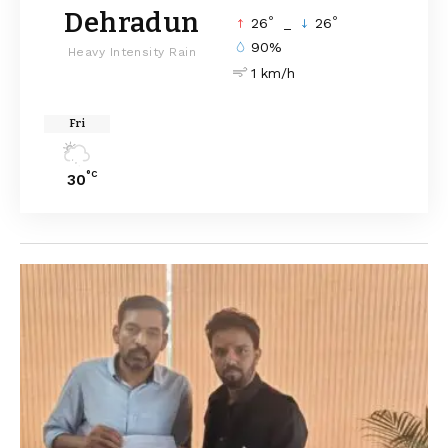
Dehradun
°
°
26
_
26
90%
Heavy Intensity Rain
1 km/h
Fri
°C
30