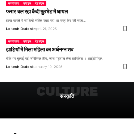
उत्तराखंड
क्राइम
देहरादून
फरार चल रहा कैदी मुठभेड़ में घायल
हत्या मामले में साथियों सहित काट रहा था उम्र कैद की सजा…
Lokesh Badoni
April 21, 2025
उत्तराखंड
क्राइम
देहरादून
झाड़ियों में मिला महिला का अर्धनग्न शव
मौके पर बुलाई गई फोरेंसिक टीम, जांच पड़ताल तेज ऋषिकेश । आईडीपीएल…
Lokesh Badoni
January 19, 2025
CULTURE
संस्कृति