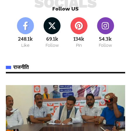
SOCIALS
Follow US
248.1k
69.1k
134k
54.3k
Like
Follow
Pin
Follow
राजनीति