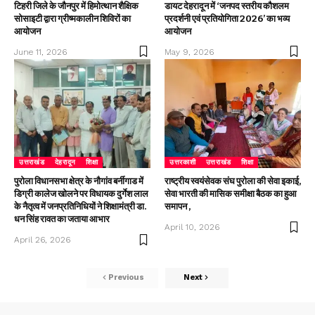
टिहरी जिले के जौनपुर में हिमोत्थान शैक्षिक
डायट देहरादून में ‘जनपद स्तरीय कौशलम
सोसाइटी द्वारा ग्रीष्मकालीन शिविरों का
प्रदर्शनी एवं प्रतियोगिता 2026’ का भव्य
आयोजन
आयोजन
June 11, 2026
May 9, 2026
उत्तराखंड
देहरादून
शिक्षा
उत्तरकाशी
उत्तराखंड
शिक्षा
पुरोला विधानसभा क्षेत्र के नौगांव बर्नीगाड में
राष्ट्रीय स्वयंसेवक संघ पुरोला की सेवा इकाई,
डिग्री कालेज खोलने पर विधायक दुर्गेश लाल
सेवा भारती की मासिक समीक्षा बैठक का हुआ
के नैतृत्व में जनप्रतिनिधियों ने शिक्षामंत्री डा.
समापन ,
धन सिंह रावत का जताया आभार
April 10, 2026
April 26, 2026
Previous
Next