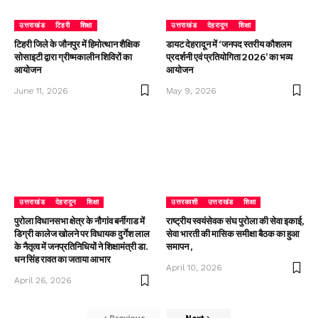
उत्तराखंड
टिहरी
शिक्षा
उत्तराखंड
देहरादून
शिक्षा
टिहरी जिले के जौनपुर में हिमोत्थान शैक्षिक
डायट देहरादून में ‘जनपद स्तरीय कौशलम
सोसाइटी द्वारा ग्रीष्मकालीन शिविरों का
प्रदर्शनी एवं प्रतियोगिता 2026’ का भव्य
आयोजन
आयोजन
June 11, 2026
May 9, 2026
उत्तराखंड
देहरादून
शिक्षा
उत्तरकाशी
उत्तराखंड
शिक्षा
पुरोला विधानसभा क्षेत्र के नौगांव बर्नीगाड में
राष्ट्रीय स्वयंसेवक संघ पुरोला की सेवा इकाई,
डिग्री कालेज खोलने पर विधायक दुर्गेश लाल
सेवा भारती की मासिक समीक्षा बैठक का हुआ
के नैतृत्व में जनप्रतिनिधियों ने शिक्षामंत्री डा.
समापन ,
धन सिंह रावत का जताया आभार
April 10, 2026
April 26, 2026