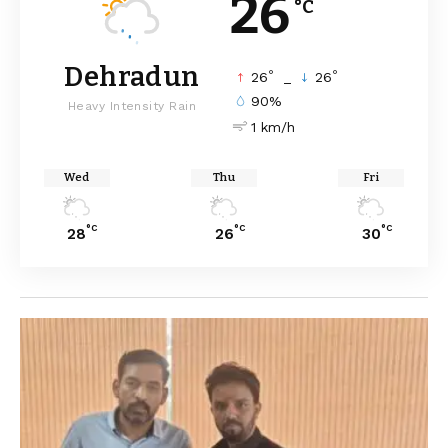
26
°C
Dehradun
°
°
26
_
26
90%
Heavy Intensity Rain
1 km/h
Wed
Thu
Fri
°C
°C
°C
28
26
30