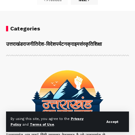
Previous
Next
Categories
उत्तराखंड
राजनीति
देश-विदेश
पर्यटन
क्राइम
संस्कृति
शिक्षा
By using this site, you agree to the
Privacy
Accept
Policy
and
Terms of Use
.