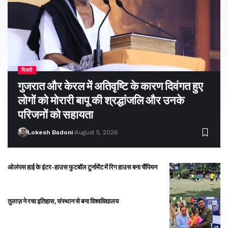
दिल्ली
गुजरात और केरल में अतिवृष्टि के कारण दिवंगत हुए
लोगों को मोरारी बापू की श्रद्धांजलि और उनके
परिजनों को सहायता
Lokesh Badoni
August 5, 2026
ओलंपस हाई के इंटर-हाउस फुटबॉल टूर्नामेंट में रिग हाउस बना चैंपियन
तुलाज़ ने रचा इतिहास, संस्थान से बना विश्वविद्यालय