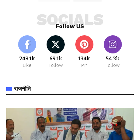
SOCIALS
Follow US
248.1k
69.1k
134k
54.3k
Like
Follow
Pin
Follow
राजनीति