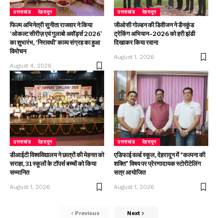
उत्तराखंड
देहरादून
उत्तराखंड
देहरादून
फिल्म अभिनेत्री सुनीता राजवार ने किया
जीओसी गोल्डन की डिवीजन ने डैनकुंड
‘ओकल्ट सीरीज़ एवं गुलाबो अवॉर्ड्स 2026’
ट्रेकिंग अभियान–2026 को हरी झंडी
का शुभारंभ, ‘निरावधी’ काव्य संग्रह का हुआ
दिखाकर किया रवाना
विमोचन
August 1, 2026
August 4, 2026
उत्तराखंड
देहरादून
उत्तराखंड
देहरादून
डीआईटी विश्वविद्यालय ने छात्रों की मेहनत को
एडिफाई वर्ल्ड स्कूल, देहरादून में “कल्पना की
सराहा, 31 स्कूलों के टॉपर्स बच्चों को किया
शक्ति” विषय पर प्रेरणादायक स्टोरीटेलिंग
सम्मानित
सत्र आयोजित
August 1, 2026
August 1, 2026
Previous
Next