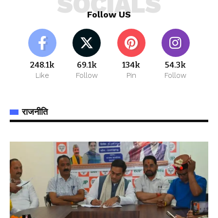
SOCIALS
Follow US
248.1k
69.1k
134k
54.3k
Like
Follow
Pin
Follow
राजनीति