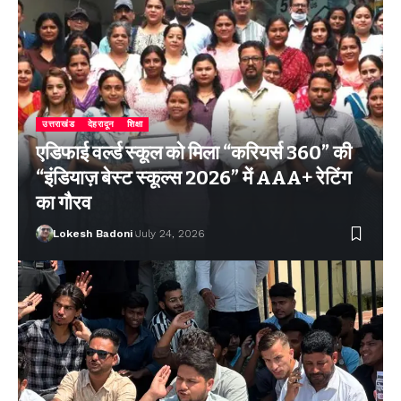
उत्तराखंड
देहरादून
शिक्षा
एडिफाई वर्ल्ड स्कूल को मिला “करियर्स 360” की
“इंडियाज़ बेस्ट स्कूल्स 2026” में AAA+ रेटिंग
का गौरव
Lokesh Badoni
July 24, 2026