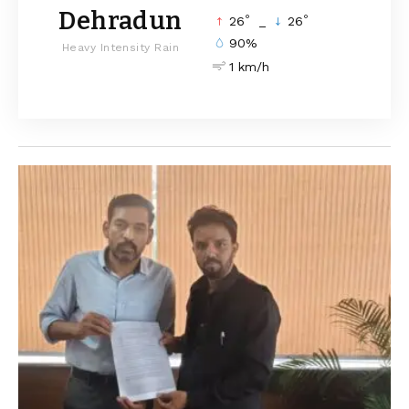
Dehradun
°
°
26
_
26
90%
Heavy Intensity Rain
1 km/h