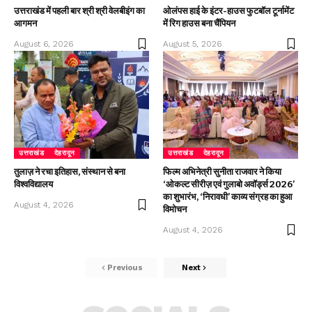
उत्तराखंड में पहली बार श्री श्री वेलबीइंग का
ओलंपस हाई के इंटर-हाउस फुटबॉल टूर्नामेंट
आगमन
में रिग हाउस बना चैंपियन
August 6, 2026
August 5, 2026
उत्तराखंड
देहरादून
उत्तराखंड
देहरादून
तुलाज़ ने रचा इतिहास, संस्थान से बना
फिल्म अभिनेत्री सुनीता राजवार ने किया
विश्वविद्यालय
‘ओकल्ट सीरीज़ एवं गुलाबो अवॉर्ड्स 2026’
का शुभारंभ, ‘निरावधी’ काव्य संग्रह का हुआ
August 4, 2026
विमोचन
August 4, 2026
Previous
Next