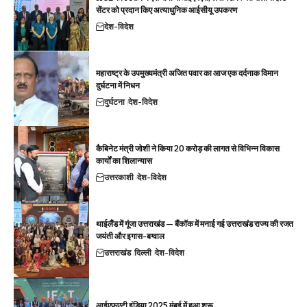
सेंटर को प्रदान किए अत्याधुनिक आईसीयू उपकरण
देश-विदेश
महाराष्ट्र के उपमुख्यमंत्री अजित पवार का आज एक दर्दनाक विमान
दुर्घटना में निधन
दुर्घटना
देश-विदेश
कैबिनेट मंत्री जोशी ने किया 20 करोड़ की लागत से विभिन्न विकास
कार्यों का शिलान्यास
उत्तरकाशी
देश-विदेश
थाईलैंड में गूंजा उत्तराखंड — बैंकॉक में मनाई गई उत्तराखंड राज्य की रजत
जयंती और इगास-बग्वाल
उत्तराखंड
दिल्ली
देश-विदेश
आईएफएटी इंडिया 2025 मुंबई में हुआ शुरू