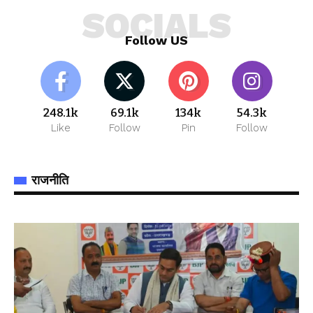
SOCIALS
Follow US
248.1k
69.1k
134k
54.3k
Like
Follow
Pin
Follow
राजनीति