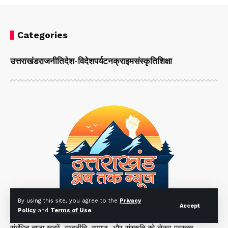
Categories
उत्तराखंड
राजनीति
देश-विदेश
पर्यटन
क्राइम
संस्कृति
शिक्षा
By using this site, you agree to the
Privacy
Accept
Policy
and
Terms of Use
.
"उत्तराखंड अब तक" हिंदी समाचार वेबसाइट है जो उत्तराखंड से
संबंधित ताज़ा खबरें, राजनीति, समाज, और संस्कृति को लेकर प्रस्तुत