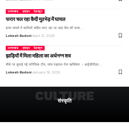
उत्तराखंड
क्राइम
देहरादून
फरार चल रहा कैदी मुठभेड़ में घायल
हत्या मामले में साथियों सहित काट रहा था उम्र कैद की सजा…
Lokesh Badoni
April 21, 2025
उत्तराखंड
क्राइम
देहरादून
झाड़ियों में मिला महिला का अर्धनग्न शव
मौके पर बुलाई गई फोरेंसिक टीम, जांच पड़ताल तेज ऋषिकेश । आईडीपीएल…
Lokesh Badoni
January 19, 2025
CULTURE
संस्कृति