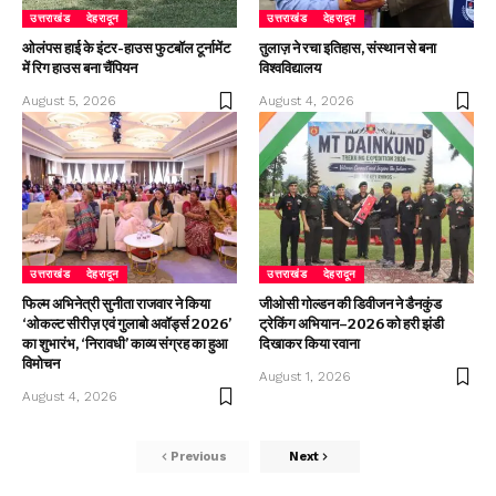
उत्तराखंड
देहरादून
उत्तराखंड
देहरादून
ओलंपस हाई के इंटर-हाउस फुटबॉल टूर्नामेंट
तुलाज़ ने रचा इतिहास, संस्थान से बना
में रिग हाउस बना चैंपियन
विश्वविद्यालय
August 5, 2026
August 4, 2026
उत्तराखंड
देहरादून
उत्तराखंड
देहरादून
फिल्म अभिनेत्री सुनीता राजवार ने किया
जीओसी गोल्डन की डिवीजन ने डैनकुंड
‘ओकल्ट सीरीज़ एवं गुलाबो अवॉर्ड्स 2026’
ट्रेकिंग अभियान–2026 को हरी झंडी
का शुभारंभ, ‘निरावधी’ काव्य संग्रह का हुआ
दिखाकर किया रवाना
विमोचन
August 1, 2026
August 4, 2026
Previous
Next