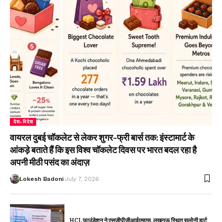
देश-विदेश
वायरल दुबई चॉकलेट से लेकर शुगर-फ्री बार्स तक: इंस्टामार्ट के
आंकड़े बताते हैं कि इस विश्व चॉकलेट दिवस पर भारत बदल रहा है
अपनी मीठी पसंद का अंदाज़
Lokesh Badoni
July 7, 2026
HCL फाउंडेशन ने एसजीपीजीआईएमएस, लखनऊ स्थित सलोनी हार्ट