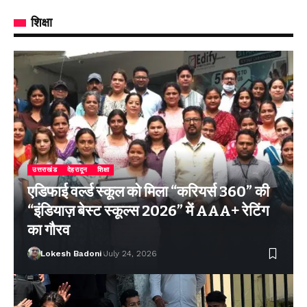
शिक्षा
उत्तराखंड
देहरादून
शिक्षा
एडिफाई वर्ल्ड स्कूल को मिला “करियर्स 360” की
“इंडियाज़ बेस्ट स्कूल्स 2026” में AAA+ रेटिंग
का गौरव
Lokesh Badoni
July 24, 2026