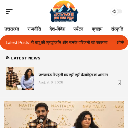
उत्तराखंड
राजनीति
देश-विदेश
पर्यटन
क्राइम
संस्कृति
ि और उनके परिजनों को सहायता
Latest Posts
ओलंपस हाई के इंटर-हाउस फुटबॉल टूर्नामेंट में रिग 
LATEST NEWS
का
उत्तराखंड में पहली बार श्री श्री वेलबीइंग का आगमन
August 6, 2026