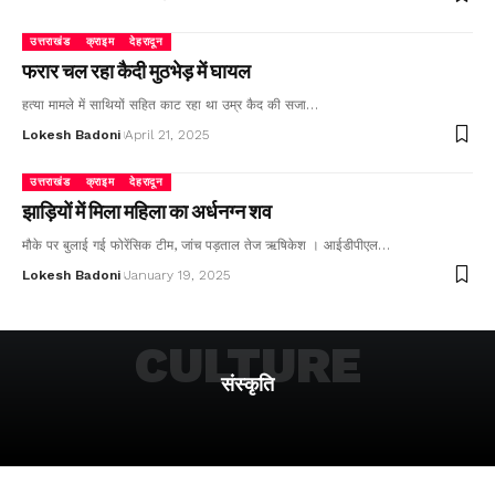
उत्तराखंड
क्राइम
देहरादून
फरार चल रहा कैदी मुठभेड़ में घायल
हत्या मामले में साथियों सहित काट रहा था उम्र कैद की सजा…
Lokesh Badoni
April 21, 2025
उत्तराखंड
क्राइम
देहरादून
झाड़ियों में मिला महिला का अर्धनग्न शव
मौके पर बुलाई गई फोरेंसिक टीम, जांच पड़ताल तेज ऋषिकेश । आईडीपीएल…
Lokesh Badoni
January 19, 2025
CULTURE
संस्कृति