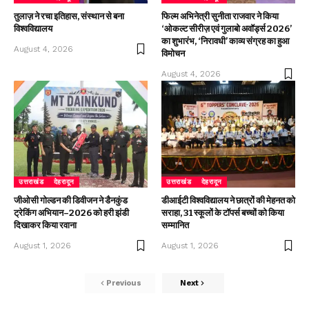
तुलाज़ ने रचा इतिहास, संस्थान से बना
फिल्म अभिनेत्री सुनीता राजवार ने किया
विश्वविद्यालय
‘ओकल्ट सीरीज़ एवं गुलाबो अवॉर्ड्स 2026’
का शुभारंभ, ‘निरावधी’ काव्य संग्रह का हुआ
August 4, 2026
विमोचन
August 4, 2026
उत्तराखंड
देहरादून
उत्तराखंड
देहरादून
जीओसी गोल्डन की डिवीजन ने डैनकुंड
डीआईटी विश्वविद्यालय ने छात्रों की मेहनत को
ट्रेकिंग अभियान–2026 को हरी झंडी
सराहा, 31 स्कूलों के टॉपर्स बच्चों को किया
दिखाकर किया रवाना
सम्मानित
August 1, 2026
August 1, 2026
Previous
Next