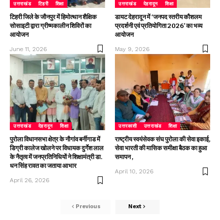
उत्तराखंड
टिहरी
शिक्षा
उत्तराखंड
देहरादून
शिक्षा
टिहरी जिले के जौनपुर में हिमोत्थान शैक्षिक
डायट देहरादून में ‘जनपद स्तरीय कौशलम
सोसाइटी द्वारा ग्रीष्मकालीन शिविरों का
प्रदर्शनी एवं प्रतियोगिता 2026’ का भव्य
आयोजन
आयोजन
June 11, 2026
May 9, 2026
उत्तराखंड
देहरादून
शिक्षा
उत्तरकाशी
उत्तराखंड
शिक्षा
पुरोला विधानसभा क्षेत्र के नौगांव बर्नीगाड में
राष्ट्रीय स्वयंसेवक संघ पुरोला की सेवा इकाई,
डिग्री कालेज खोलने पर विधायक दुर्गेश लाल
सेवा भारती की मासिक समीक्षा बैठक का हुआ
के नैतृत्व में जनप्रतिनिधियों ने शिक्षामंत्री डा.
समापन ,
धन सिंह रावत का जताया आभार
April 10, 2026
April 26, 2026
Previous
Next