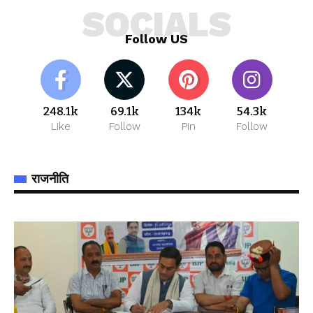
SOCIALS
Follow US
248.1k
69.1k
134k
54.3k
Like
Follow
Pin
Follow
राजनीति