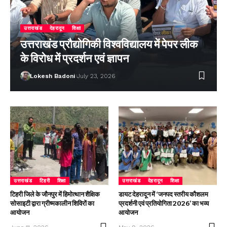
उत्तराखंड
देहरादून
शिक्षा
उत्तराखंड प्रौद्योगिकी विश्वविद्यालय में पेपर लीक
के विरोध में प्रदर्शन एवं ज्ञापन
Lokesh Badoni
July 23, 2026
उत्तराखंड
टिहरी
शिक्षा
उत्तराखंड
देहरादून
शिक्षा
टिहरी जिले के जौनपुर में हिमोत्थान शैक्षिक
डायट देहरादून में ‘जनपद स्तरीय कौशलम
सोसाइटी द्वारा ग्रीष्मकालीन शिविरों का
प्रदर्शनी एवं प्रतियोगिता 2026’ का भव्य
आयोजन
आयोजन