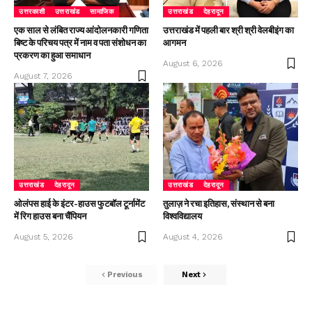
उत्तरकाशी
उत्तराखंड
सामाजिक
उत्तराखंड
देहरादून
एक साल से लंबित राज्य आंदोलनकारी गणिता
उत्तराखंड में पहली बार श्री श्री वेलबीइंग का
बिष्ट के परिचय पत्र में नाम व पता संशोधन का
आगमन
प्रकरण का हुआ समाधान
August 6, 2026
August 7, 2026
उत्तराखंड
देहरादून
उत्तराखंड
देहरादून
ओलंपस हाई के इंटर-हाउस फुटबॉल टूर्नामेंट
तुलाज़ ने रचा इतिहास, संस्थान से बना
में रिग हाउस बना चैंपियन
विश्वविद्यालय
August 5, 2026
August 4, 2026
Previous
Next