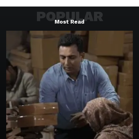
POPULAR
Most Read