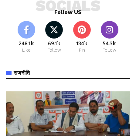
SOCIALS
Follow US
248.1k
69.1k
134k
54.3k
Like
Follow
Pin
Follow
राजनीति