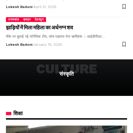
Lokesh Badoni
April 21, 2025
उत्तराखंड
क्राइम
देहरादून
झाड़ियों में मिला महिला का अर्धनग्न शव
मौके पर बुलाई गई फोरेंसिक टीम, जांच पड़ताल तेज ऋषिकेश । आईडीपीएल…
Lokesh Badoni
January 19, 2025
CULTURE
संस्कृति
शिक्षा