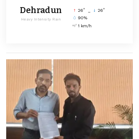
Dehradun
°
°
26
_
26
90%
Heavy Intensity Rain
1 km/h