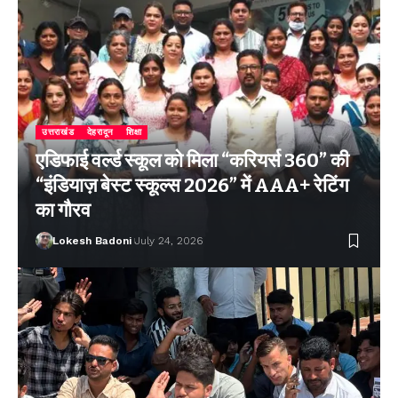
उत्तराखंड
देहरादून
शिक्षा
एडिफाई वर्ल्ड स्कूल को मिला “करियर्स 360” की
“इंडियाज़ बेस्ट स्कूल्स 2026” में AAA+ रेटिंग
का गौरव
Lokesh Badoni
July 24, 2026