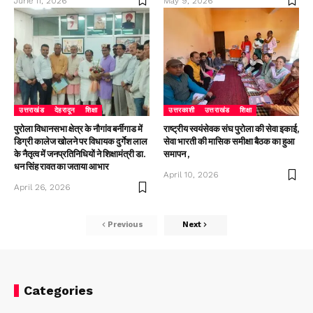
June 11, 2026
May 9, 2026
उत्तराखंड
देहरादून
शिक्षा
उत्तरकाशी
उत्तराखंड
शिक्षा
पुरोला विधानसभा क्षेत्र के नौगांव बर्नीगाड में
राष्ट्रीय स्वयंसेवक संघ पुरोला की सेवा इकाई,
डिग्री कालेज खोलने पर विधायक दुर्गेश लाल
सेवा भारती की मासिक समीक्षा बैठक का हुआ
के नैतृत्व में जनप्रतिनिधियों ने शिक्षामंत्री डा.
समापन ,
धन सिंह रावत का जताया आभार
April 10, 2026
April 26, 2026
Previous
Next
Categories