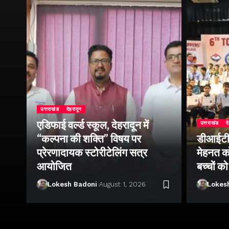
उत्तराखंड
देहरादून
एडिफाई वर्ल्ड स्कूल, देहरादून में
उत्तराखंड
द
“कल्पना की शक्ति” विषय पर
डीआईटी व
ॉल
प्रेरणादायक स्टोरीटेलिंग सत्र
मेहनत को
आयोजित
बच्चों क
Lokesh Badoni
August 1, 2026
Lokes