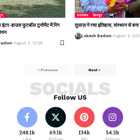
दून
उत्तराखंड
देहरादून
ंटर-हाउस फुटबॉल टूर्नामेंट में रिग
तुलाज़ ने रचा इतिहास, संस्थान से बना 
पियन
Lokesh Badoni
August 4, 20
Badoni
August 5, 2026
Previous
Next
SOCIALS
Follow US
248.1k
69.1k
134k
54.3k
Like
Follow
Pin
Follow