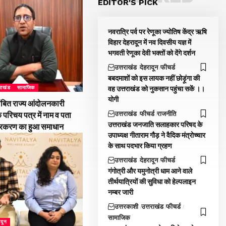
EDITOR'S PICK
नवरात्रि पर्व पर रेणूका ज्योतिष केंद्र ऋषि
विहार देहरादून में नव दिवसीय यज्ञ में
भगवती रेणूका देवी भक्तों को देंगे दर्शन
उत्तराखंड
देहरादून
फीचर्ड
बबदमाशों को इस लायक नहीं छोड़ूंगा की
वह उत्तराखंड को नुकसान पहुंचा सकें ।।
तराखंड
सामाजिक
योगी
ंबित राज्य आंदोलनकारी
उत्तराखंड
फीचर्ड
राजनीति
े परिचय पत्र में नाम व पता
उत्तराखंड जनजाति सलाहकार परिषद के
्रकरण का हुआ समाधान
उपाध्यक्ष गीताराम गौड़ ने वैदिक मंत्रोच्चार
के साथ पदभार किया ग्रहण
उत्तराखंड
देहरादून
फीचर्ड
गंगोत्री और यमुनोत्री धाम आने वाले
तीर्थयात्रियों की सुविधा को हेल्पलाइन
नम्बर जारी
उत्तरकाशी
उत्तराखंड
फीचर्ड
सामाजिक
ादून